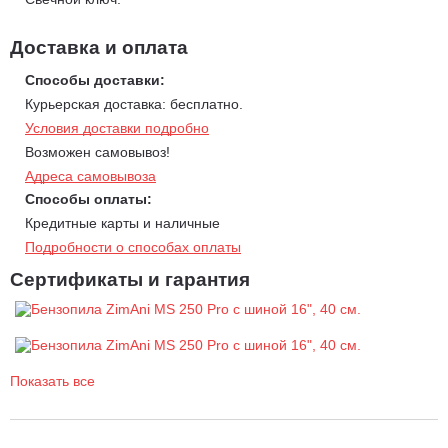
PRO "Z" piston
- оригинальный поршень Stihl с фирменным
логотипом ZimAni.
Доставка и оплата
PRO Stihl Crankshaft
- оригинальный коленвал Stihl.
Способы доставки:
Защита топливного бака "Fuel tank guard".
Курьерская доставка: бесплатно.
Шина ZimAni ThunderCut Pro.
Условия доставки подробно
Металлическая защита картера.
На всех бензопилах ZimAni
Возможен самовывоз!
серии Pro в серийной комплектации установлена
Адреса самовывоза
металлическая пластина, которая предотвращает
Способы оплаты:
повреждение картера и корпуса бензопилы.
Кредитные карты и наличные
Преимущества бензопилы ZimAni MS 250 Pro 16":
Подробности о способах оплаты
Сертификаты и гарантия
Поршень Meteor Piston.
Высококачественный итальянский
поршень облегченной конструкции с пониженным
коэффициентом расширения с покрытием дисульфида
молибдена с низким коэффициентом трения. Поршни Meteor
изготавливаются для самых популярных профессиональных
Показать все
бензопил и кусторезов, используемых по всему миру и
гарантирующие долговечность и мощность в экстремальных
условиях.