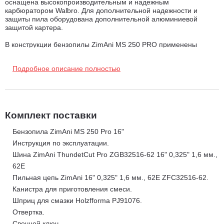
оснащена высокопроизводительным и надежным
карбюратором Walbro. Для дополнительной надежности и
защиты пила оборудована дополнительной алюминиевой
защитой картера.
В конструкции бензопилы ZimAni MS 250 PRO применены
высококачественные комплектующие: Корпус из карбона;
Карбюратор Walbro; Итальянская цилиндрово-поршневая
Подробное описание полностью
группа: цилиндр с покрытием Nikasil, поршень Meteor piston,
поршневые кольца из чугуна Caber rings ; металлическая
защита картера. Запасные части и комплектующие бензопилы
ZimAni MS 250 PRO на 95% аналогичны и совместимы с
бензопилой Stihl MS 250
Комплект поставки
Отличие бензопилы ZimAni MS 25
0 Pro от модели MS 25
0:
Бензопила ZimAni MS 250 Pro 16"
Усиленный корпус Carbon Fiber.
Инструкция по эксплуатации.
Карбюратор Walbro (made in Japan).
Шина ZimAni ThundetCut Pro ZGB32516-62 16" 0,325" 1,6 мм.,
Italy tech chrome "Z" cylinder -
Высококачественный
62E
цилиндр от компании Meteor, с покрытием Hard Chrome.
Пильная цепь ZimAni 16" 0,325" 1,6 мм., 62E ZFC32516-62.
Компания "Meteor" - производитель №1 в мире оригинальных
Канистра для приготовления смеси.
цилиндро-поршневых групп для все ведущих брендов в мире,
Шприц для смазки Holzfforma PJ91076.
таких как: Stihl, Husqvarna, Oleo-Mac, Efco, Dolmar, Honda,
Отвертка.
Echo, Kawasaki, Stiga, Shindaiwa, Mitsubishi и т.д.
Свечной ключ.