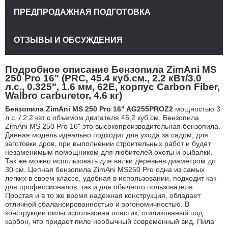
ПРЕДПРОДАЖНАЯ ПОДГОТОВКА
ОТЗЫВЫ И ОБСУЖДЕНИЯ
Подробное описание Бензопила ZimAni MS
250 Pro 16" (PRC, 45.4 куб.см., 2.2 кВт/3.0
л.с., 0.325", 1.6 мм, 62E, корпус Carbon Fiber,
Walbro carburetor, 4.6 кг)
Бензопила ZimAni MS 250 Pro 16" AG255PROZ2
мощностью 3
л.с. / 2,2 квт с объемом двигателя 45,2 куб.см. Бензопила
ZimAni MS 250 Pro 16" это высокопроизводительная бензопила.
Данная модель идеально подходит для ухода за садом, для
заготовки дров, при выполнении строительных работ и будет
незаменимым помощником для любителей охоты и рыбалки.
Так же можно использовать для валки деревьев диаметром до
30 см. Цепная бензопила ZimAni MS250 Pro одна из самых
легких в своем классе, удобная в использовании, подходит как
для профессионалов, так и для обычного пользователя.
Простая и в то же время надежная конструкция, обладает
отличной сбалансированностью и эргономичностью. В
конструкции пилы использован пластик, стилизованый под
карбон, что придает пиле необычный современный вид. Пила