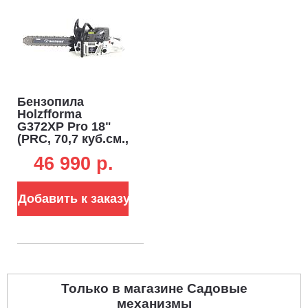
Бензопила
Holzfforma
G372XP Pro 18"
(PRC, 70,7 куб.см.,
4,0 кВт/5,3 л.с.,
46 990 p.
3/8", 1,5 мм, 68E,
Walbro Carburetor,
6,3 кг.)
Добавить к заказу
Только в магазине Садовые
механизмы