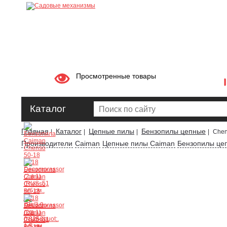
Просмотренные товары
Каталог
Главная
Каталог
Цепные пилы
Бензопилы цепные
|
|
|
|
Chen
Производители
Caiman
Цепные пилы Caiman
Бензопилы це