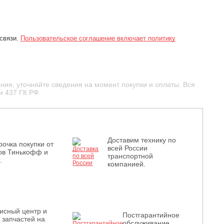
 связи.
Пользовательское соглашение включает политику
ния, уточняйте сведения на момент покупки и оплаты. Вся
и 437 ГК РФ.
Доставим технику по
рочка покупки от
всей России
ов Тинькофф и
транспортной
.
компанией.
исный центр и
Постгарантийное
з запчастей на
обслуживание