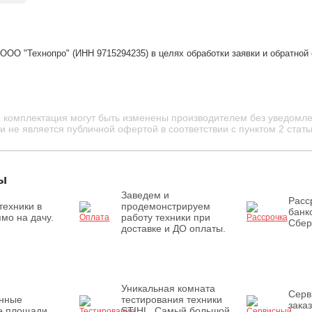
ООО "Технопро" (ИНН 9715294235) в целях обработки заявки и обратной
и комплектация могут быть изменены производителем без уведомле
 не является публичной офертой в соответствии с пунктом 2 стать
ы
Заведем и
Расс
техники в
продемонстрируем
банк
мо на дачу.
работу техники при
Сбер
доставке и ДО оплаты.
Уникальная комната
Серв
енные
тестирования техники
зака
е площади
STIHL. Самый большой