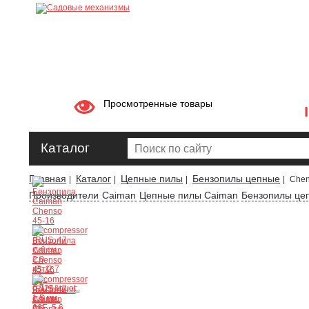
Просмотренные товары
Каталог
Главная
Каталог
Цепные пилы
Бензопилы цепные
|
|
|
|
Chen
Производители
Caiman
Цепные пилы Caiman
Бензопилы це