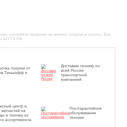
ния, уточняйте сведения на момент покупки и оплаты. Вся
и 437 ГК РФ.
Доставим технику по
рочка покупки от
всей России
ов Тинькофф и
транспортной
.
компанией.
исный центр и
Постгарантийное
з запчастей на
обслуживание
ды и технику из
техники.
го ассортимента.