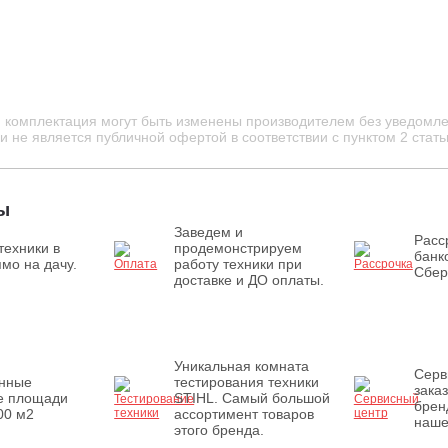
и комплектация могут быть изменены производителем без уведомле
 не является публичной офертой в соответствии с пунктом 2 стать
ы
Заведем и
Расс
техники в
продемонстрируем
банк
мо на дачу.
работу техники при
Сбер
доставке и ДО оплаты.
Уникальная комната
Серв
енные
тестирования техники
зака
е площади
STIHL. Самый большой
брен
00 м2
ассортимент товаров
наше
этого бренда.