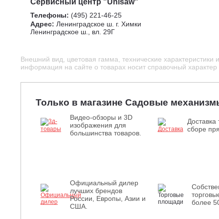
Сервисный центр "Unisaw"
Телефоны:
(495) 221-46-25
Адрес:
Ленинградское ш. г. Химки
Ленинградское ш., вл. 29Г
Внешний вид, цветовая гамма, технические характеристики 
информация на сайте о товарах носит справочный характер и
Только в магазине Садовые механизм
Видео-обзоры и 3D
Доставка 
изображения для
сборе пря
большинства товаров.
Официальный дилер
Собств
лучших брендов
торговы
России, Европы, Азии и
более 5
США.