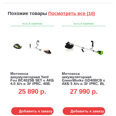
Похожие товары
Посмотреть все (10)
есть в наличии
есть в наличии
Мотокоса
Мотокоса
аккумуляторная Yard
аккумуляторная
Fox BC4025B SET с АКБ
GreenWorks GD40BCB с
4.0 А/ч и ЗУ (PRC, 40В,
АКБ 5 А/ч и ЗУ (PRC, BL
BL, нож 3T + леска 2.0
40В, верхнее
25 890 p.
27 990 p.
мм, разъем, Т-ручка,
расп.двигателя, 4Т нож
6.0 кг)
+ леска 2.0 мм, Т-
рукоятка, ремень, 4.5
кг)
Добавить к заказу
Добавить к заказу