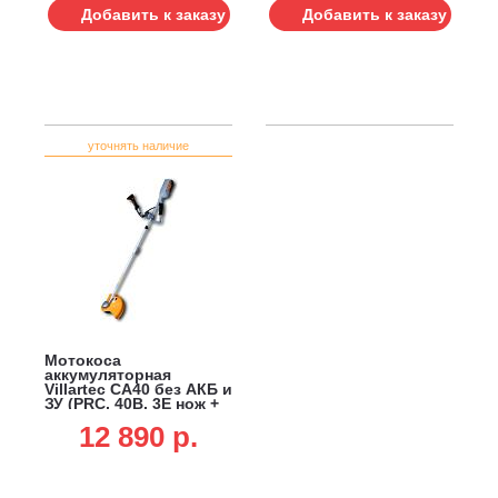
Добавить к заказу
Добавить к заказу
уточнять наличие
Мотокоса
аккумуляторная
Villartec СА40 без АКБ и
ЗУ (PRC, 40В, 3Е нож +
леска 2 мм, T-рукоятка,
12 890 p.
штанга разборная,
ремень, 3.8 кг)