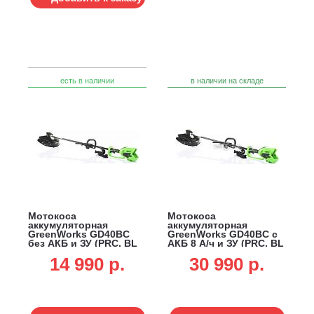
есть в наличии
в наличии на складе
Мотокоса
Мотокоса
аккумуляторная
аккумуляторная
GreenWorks GD40BC
GreenWorks GD40BC с
без АКБ и ЗУ (PRC, BL
АКБ 8 А/ч и ЗУ (PRC, BL
40В, нож 4Т + леска 2,0
40В, нож 4Т + леска 2.0
14 990 p.
30 990 p.
мм, D-ручка, ремень,
мм, D-ручка, ремень,
5.0 кг)
5.0 кг)