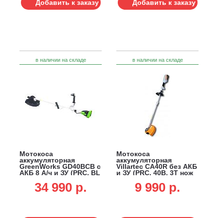
Добавить к заказу
Добавить к заказу
в наличии на складе
в наличии на складе
Мотокоса
Мотокоса
аккумуляторная
аккумуляторная
GreenWorks GD40BCB с
Villartec СА40R без АКБ
АКБ 8 А/ч и ЗУ (PRC, BL
и ЗУ (PRC, 40В, 3Т нож
40В, верхнее
+ леска 2 мм, D-
34 990 p.
9 990 p.
расп.двигателя, 4Т нож
рукоятка, штанга
+ леска 2.0 мм, Т-
разборная, ремень, 3.3
рукоятка, ремень, 4.5
кг)
кг)