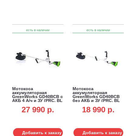
есть в наличии
есть в наличии
Мотокоса
Мотокоса
аккумуляторная
аккумуляторная
GreenWorks GD40BCB с
GreenWorks GD40BCB
АКБ 4 А/ч и ЗУ (PRC, BL
без АКБ и ЗУ (PRC, BL
40В, верхнее
40В, верхнее
27 990 p.
18 990 p.
расп.двигателя, 4Т нож
расп.двигателя, 4Т нож
+ леска 2.0 мм, Т-
+ леска 2.0 мм, Т-
рукоятка, ремень, 4.5
рукоятка, ремень, 4.5
кг)
кг)
Добавить к заказу
Добавить к заказу