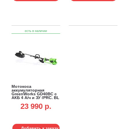
есть в наличии
Мотокоса
аккумуляторная
GreenWorks GD40BC с
АКБ 4 А/ч и ЗУ (PRC, BL
40В, нож 4Т + леска 2.0
23 990 p.
мм, D-ручка, ремень,
5.0 кг)
Добавить к заказу