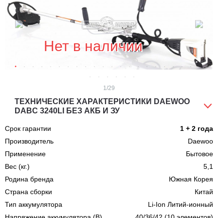
Нет в наличии
1
/29
ТЕХНИЧЕСКИЕ ХАРАКТЕРИСТИКИ DAEWOO
DABC 3240LI БЕЗ АКБ И ЗУ
Срок гарантии
1 + 2 года
Производитель
Daewoo
Применение
Бытовое
Вес (кг.)
5,1
Родина бренда
Южная Корея
Страна сборки
Китай
Тип аккумулятора
Li-Ion Литий-ионный
Напряжение аккумулятора (В)
40/36/42 (10 элементов)