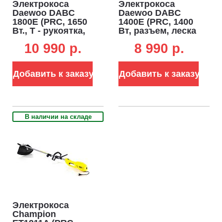
Электрокоса
Электрокоса
Daewoo DABC
Daewoo DABC
1800E (PRC, 1650
1400E (PRC, 1400
Вт., T - рукоятка,
Вт, разъем, леска
без разъема,
2.0 мм. + нож, 4.7
10 990 p.
8 990 p.
леска 1,6 мм, +
кг)
диск + нож, 5,5 кг.)
Добавить к заказу
Добавить к заказу
В наличии на складе
Электрокоса
Champion