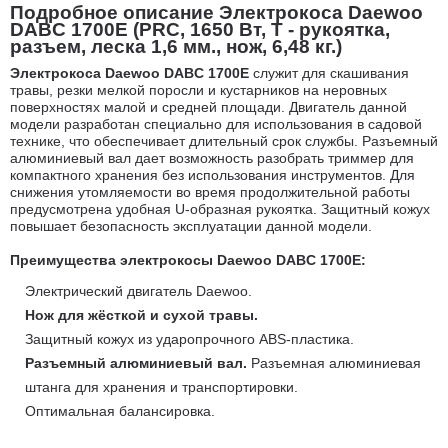
Подробное описание Электрокоса Daewoo
DABC 1700E (PRC, 1650 Вт, T - рукоятка,
разъем, леска 1,6 мм., нож, 6,48 кг.)
Электрокоса Daewoo DABC 1700E
служит для скашивания
травы, резки мелкой поросли и кустарников на неровных
поверхностях малой и средней площади. Двигатель данной
модели разработан специально для использования в садовой
технике, что обеспечивает длительный срок службы. Разъемный
алюминиевый вал дает возможность разобрать триммер для
компактного хранения без использования инструментов. Для
снижения утомляемости во время продолжительной работы
предусмотрена удобная U-образная рукоятка. Защитный кожух
повышает безопасность эксплуатации данной модели.
Преимущества электрокосы Daewoo DABC 1700E:
Электрический двигатель Daewoo.
Нож для жёсткой и сухой травы.
Защитный кожух из ударопрочного ABS-пластика.
Разъемный алюминиевый вал.
Разъемная алюминиевая
штанга для хранения и транспортировки.
Оптимальная балансировка.
Система гашения шума и вибрации.