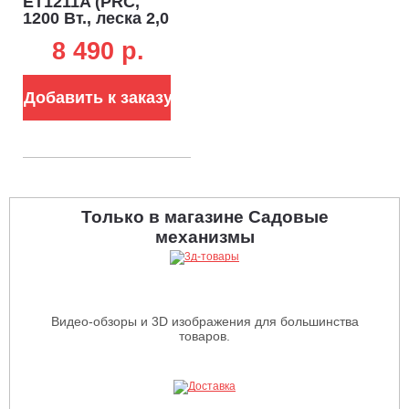
ET1211A (PRC,
1200 Вт., леска 2,0
мм. + нож 3T,
8 490 p.
разбор. штанга,
ремень, 4,36 кг.)
Добавить к заказу
Только в магазине Садовые
механизмы
Видео-обзоры и 3D изображения для большинства
товаров.