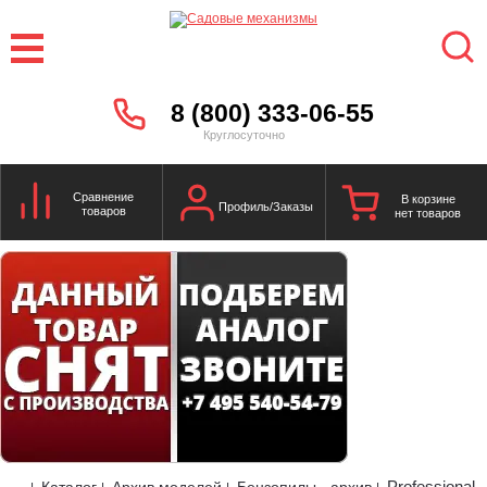
8 (800) 333-06-55
Круглосуточно
Сравнение
В корзине
Профиль/Заказы
товаров
нет товаров
Professional
Каталог
Архив моделей
Бензопилы - архив