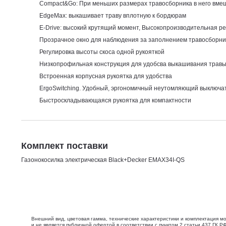
Compact&Go: При меньших размерах травосборника в него вме
EdgeMax: выкашивает траву вплотную к бордюрам
E-Drive: высокий крутящий момент, Высокопроизводительная р
Прозрачное окно для наблюдения за заполнением травосборни
Регулировка высоты скоса одной рукояткой
Низкопрофильная конструкция для удобсва выкашивания травы 
Встроенная корпусная рукоятка для удобства
ErgoSwitching. Удобный, эргономичный неутомляющий выключа
Быстроскладывающаяся рукоятка для компактности
Комплект поставки
Газонокосилка электрическая Black+Decker EMAX34I-QS
Внешний вид, цветовая гамма, технические характеристики и комплектация м
и не является публичной офертой в соответствии с пунктом 2 статьи 437 ГК РФ