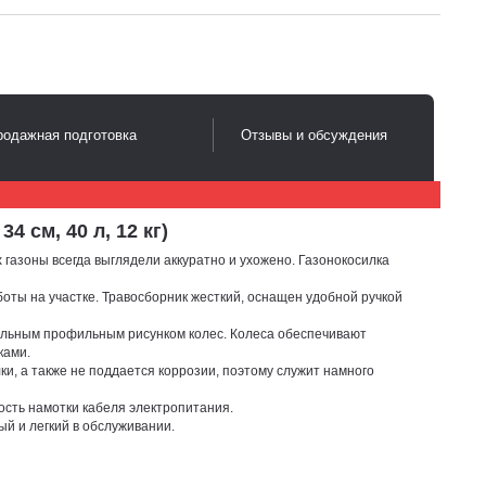
одажная подготовка
Отзывы и обсуждения
 см, 40 л, 12 кг)
газоны всегда выглядели аккуратно и ухожено. Газонокосилка
оты на участке. Травосборник жесткий, оснащен удобной ручкой
иальным профильным рисунком колес. Колеса обеспечивают
ками.
и, а также не поддается коррозии, поэтому служит намного
ость намотки кабеля электропитания.
й и легкий в обслуживании.