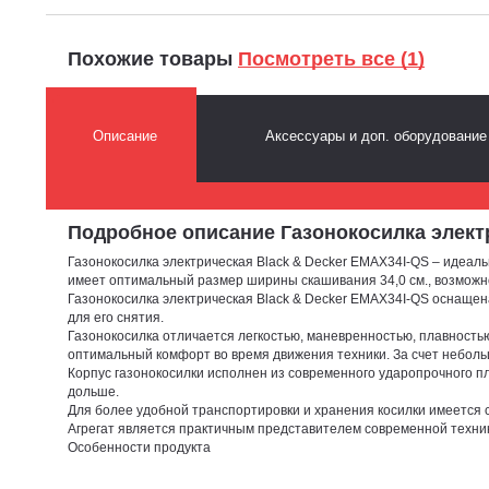
Похожие товары
Посмотреть все (1)
Описание
Аксессуары и доп. оборудование
Подробное описание Газонокосилка электри
Газонокосилка электрическая Black & Decker EMAX34I-QS – идеаль
имеет оптимальный размер ширины скашивания 34,0 см., возможнос
Газонокосилка электрическая Black & Decker EMAX34I-QS оснащена
для его снятия.
Газонокосилка отличается легкостью, маневренностью, плавность
оптимальный комфорт во время движения техники. За счет неболь
Корпус газонокосилки исполнен из современного ударопрочного п
дольше.
Для более удобной транспортировки и хранения косилки имеется 
Агрегат является практичным представителем современной техники
Особенности продукта