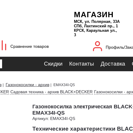
МАГАЗИН
МСК, ул. Полярная, 33А
СПб, Лахтинский пр., 1
КРСК, Караульная ул.,
3
Сравнение товаров
Профиль/Зак
Скидки
Контакты
Доставка
в
Газонокосилки - архив
|
|
EMAX34I-QS
CKER
Садовая техника - архив BLACK+DECKER
Газонокосилки - а
Газонокосилка электрическая BLA
EMAX34I-QS
Артикул: EMAX34I-QS
Технические характеристики BL