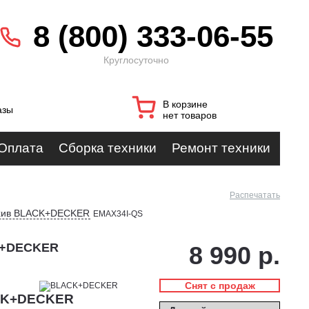
8 (800) 333-06-55
Круглосуточно
В корзине
азы
нет товаров
Оплата
Сборка техники
Ремонт техники
Распечатать
рхив BLACK+DECKER
EMAX34I-QS
CK+DECKER
8 990 р.
Снят с продаж
ACK+DECKER