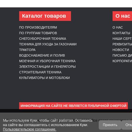
Каталог товаров
О нас
ПО ПРОИЗВОДИТЕЛЯМ
О НАС
ПО ГРУППАМ ТОВАРОВ
КОНТАКТЫ
СНЕГОУБОРОЧНАЯ ТЕХНИКА
НАШИ СЕР
ТЕХНИКА ДЛЯ УХОДА ЗА ГАЗОНАМИ
РЕКВИЗИТ
ТРАКТОРА
НОВОСТИ
ВОДОСНАБЖЕНИЕ И ПОЛИВ
ПИСЬМО ДИ
МОЕЧНАЯ И УБОРОЧНАЯ ТЕХНИКА
КОРПОРАТ
ЭЛЕКТРОСТАНЦИИ И ГЕНЕРАТОРЫ
СТРОИТЕЛЬНАЯ ТЕХНИКА
КУЛЬТИВАТОРЫ И МОТОБЛОКИ
ИНФОРМАЦИЯ НА САЙТЕ НЕ ЯВЛЯЕТСЯ ПУБЛИЧНОЙ ОФЕРТОЙ
Мы используем Куки, чтобы сайт работал. Оставаясь
© Садовые механизмы — Gardengear.ru, 2011-2026. Все права защищены.
на сайте вы соглашаетесь с использованием Куки.
Принять
Отк
Пользовательское соглашение.