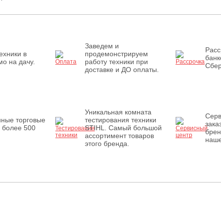
Заведем и
Расс
ехники в
продемонстрируем
банк
о на дачу.
работу техники при
Сбер
доставке и ДО оплаты.
Уникальная комната
Серв
нные торговые
тестирования техники
зака
 более 500
STIHL. Самый большой
брен
ассортимент товаров
наше
этого бренда.