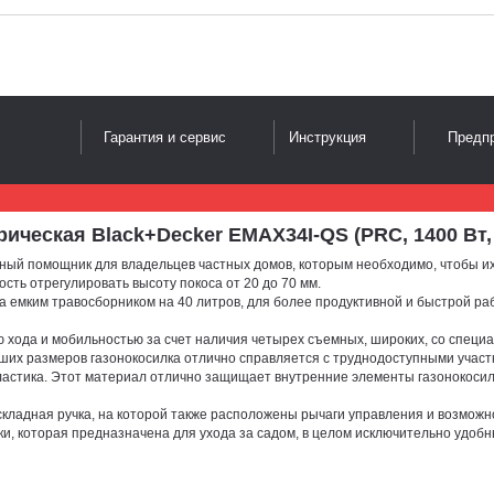
Гарантия и сервис
Инструкция
Предпр
ческая Black+Decker EMAX34I-QS (PRC, 1400 Вт, 34
ный помощник для владельцев частных домов, которым необходимо, чтобы их 
ть отрегулировать высоту покоса от 20 до 70 мм.
 емким травосборником на 40 литров, для более продуктивной и быстрой раб
ю хода и мобильностью за счет наличия четырех съемных, широких, со спец
ших размеров газонокосилка отлично справляется с труднодоступными участ
ластика. Этот материал отлично защищает внутренние элементы газонокосилк
складная ручка, на которой также расположены рычаги управления и возможн
, которая предназначена для ухода за садом, в целом исключительно удобны