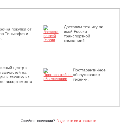
Доставим технику по
рочка покупки от
всей России
ов Тинькофф и
транспортной
.
компанией.
исный центр и
Постгарантийное
з запчастей на
обслуживание
ды и технику из
техники.
го ассортимента.
Ошибка в описании?
Выделите ее и нажмите