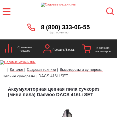
8 (800) 333-06-55
Круглосуточно
Сравнение
В корзине
Профиль/Заказы
товаров
нет товаров
Каталог
Садовая техника
Высоторезы и сучкорезы
|
|
|
|
DACS 416Li SET
Цепные сучкорезы
|
Аккумуляторная цепная пила сучкорез
(мини пила) Daewoo DACS 416Li SET