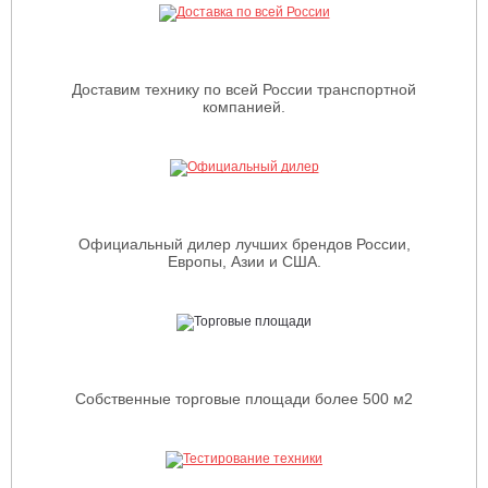
забора воздуха, что позволяет работать оператору без
остановки в жаркую погоду до полной выработки топлива.
Безопасность.
Автоматическое выключение двигателя при
Доставим технику по всей России транспортной
покидании оператором рабочего места. Также при не
компанией.
закрытом травосборнике невозможно включить косильную
деку.
Зарядное устройство для аккумулятора в комплекте
поставки.
Позволяет зарядить разрядившийся аккумулятор
без необходимости его демонтажа. Имеет компактную и
Официальный дилер лучших брендов России,
легкую конструкцию.
Европы, Азии и США.
Маленький радиус разворота 45 см. Габариты 250x96x110 см
Вес 193 кг.
Собственные торговые площади более 500 м2