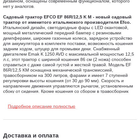
дизайном, оснащены современным функционалом, которого
нет у аналогов.
Садовый трактор EFCO EF 86R/12,5 K M - новый садовый
трактор от именитого итальянского производителя Efco.
Итальянский дизайн, светодиодные фары с LED окантовкой,
мощный металлический передний бампер с резиновыми
демпферами, широкие газонные колеса, зарядное устройство
для аккумулятора в комплекте поставки, возможность кошения
задним ходом, штуцер для промывки деки. Снабженный
двигателем Emak K 1250 AVD с максимальной мощностью 12,5
л.с, этот трактор с шириной кошения 86 см (2 ножа) способен
справиться с даже самой густой и жесткой травой. Модель EF
86R/12,5 KM оснащена механической трансмиссией,
травосборником на 300 литров, фарами и имеет 7 ступеней
регулировки высоты кошения (от 30 до 90 мм). Скорость и
направление движения управляются рычагом, установленным
сбоку от сидения. Кроме кошения со сбором в травосборник
трактор оснащен функцией мульчирования (мульчирующая
заглушка в комплекте). Помимо кошения травы садовый трактор
Подробное описание полностью
EFCO EF 86R/12,5 K M способен выполнять различного рода
операции по уходу за газоном, такие как опрыскивание,
аэрация, скарификация, укатка газона, транспортировка,
разбрасывание удобрений и семян, сбор мусора различными
видами щеток и т.д.
Доставка и оплата