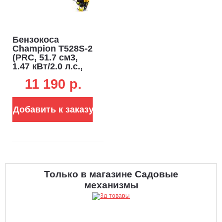
Бензокоса
Champion T528S-2
(PRC, 51.7 см3,
1.47 кВт/2.0 л.с.,
диск 40Т/255 +
11 190 p.
леска 2.4 мм,
неразборная, 6.7
кг)
Добавить к заказу
Только в магазине Садовые
механизмы