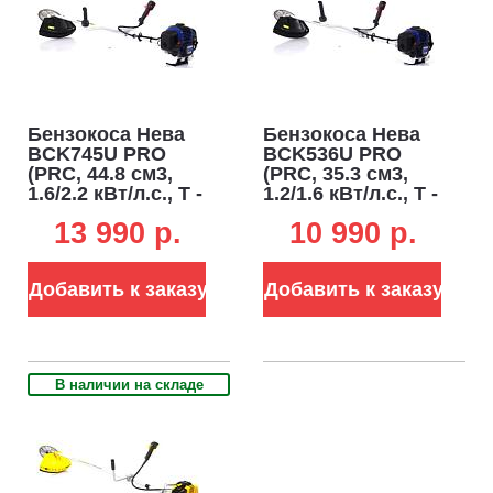
Бензокоса Нева
Бензокоса Нева
BCK745U PRO
BCK536U PRO
(PRC, 44.8 см3,
(PRC, 35.3 см3,
1.6/2.2 кВт/л.с., T -
1.2/1.6 кВт/л.с., T -
рукоятка, диск +
рукоятка, диск +
13 990 p.
10 990 p.
3Т нож + леска 2,4
3Т нож + леска 2,4
мм, 7.4 кг)
мм, 7.1 кг)
Добавить к заказу
Добавить к заказу
В наличии на складе