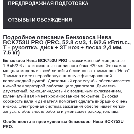
ПРЕДПРОДАЖНАЯ ПОДГОТОВКА
ОТЗЫВЫ И ОБСУЖДЕНИЯ
Подробное описание Бензокоса Нева
BCK753U PRO (PRC, 52.8 см3, 1.9/2.6 кВт/л.с.,
T - рукоятка, диск + 3Т нож + леска 2,4 мм,
7.5 кг)
Бензокоса Нева BCK753U PRO
с максимальной мощностью
1.9 кВ/2.6 л. с. и емкостью топливного бака 920 мл. Это самая
мощная модель из всей линейки бензиновых триммеров "Нева".
Триммер имеет неразборную штангу с фиксированной
велосипедной ручкой. Длительный срок службы обеспечивается
низкой температурой работающего двигателя. Двигатель
двухтактный, одноцилиндровый с воздушным охлаждением,
коленчатый вал имеет хромированное покрытие. Высокая
соосность вала и двигателя помогает сделать вибрацию очень
низкой. Электронная система зажигания обеспечивает легкий
запуск, стабильность работы и уменьшает расход топлива.
Особенности и преимущества бензокосы Нева BCK753U
PRO: