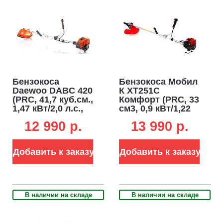
Бензокоса
Бензокоса Мобил
Daewoo DABC 420
К XT251C
(PRC, 41,7 куб.см.,
Комфорт (PRC, 33
1,47 кВт/2,0 л.с.,
см3, 0,9 кВт/1,22
леска 2,4 мм +
л.с., леска 2,4 мм,.
12 990 p.
13 990 p.
пильный диск, Т-
3Т нож,
рукоятка,
велосипедная
разборная
рукоятка, 7 кг.)
Добавить к заказу
Добавить к заказу
штанга, 8,37 кг.)
В наличии на складе
В наличии на складе