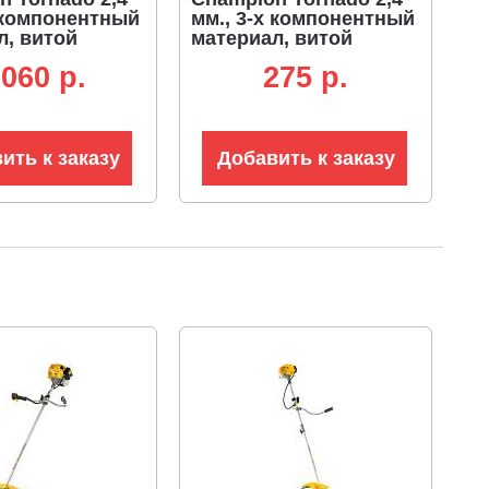
х компонентный
мм., 3-х компонентный
л, витой
материал, витой
 68 м. + нож
квадрат, 15 м.
 060 p.
275 p.
да
ить к заказу
Добавить к заказу