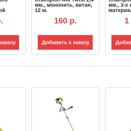
мм., мононить, витая,
мм., 3-
ой
12 м.
материа
квадрат,
.
160 p.
1
для кор
заказу
Добавить к заказу
Добав