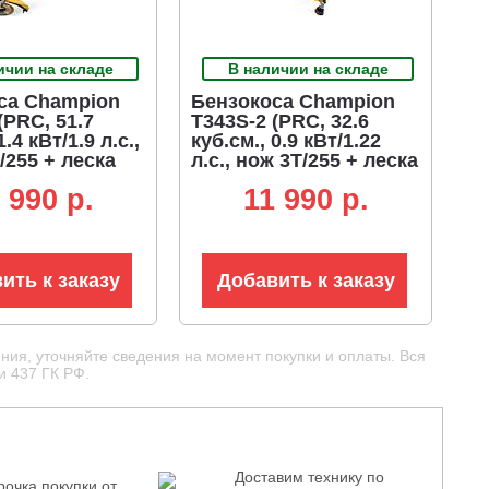
ичии на складе
В наличии на складе
са Champion
Бензокоса Champion
(PRC, 51.7
T343S-2 (PRC, 32.6
1.4 кВт/1.9 л.с.,
куб.см., 0.9 кВт/1.22
/255 + леска
л.с., нож 3T/255 + леска
неразборная,
3.0 мм, 6.4 кг)
 990 p.
11 990 p.
ить к заказу
Добавить к заказу
ния, уточняйте сведения на момент покупки и оплаты. Вся
и 437 ГК РФ.
Доставим технику по
рочка покупки от