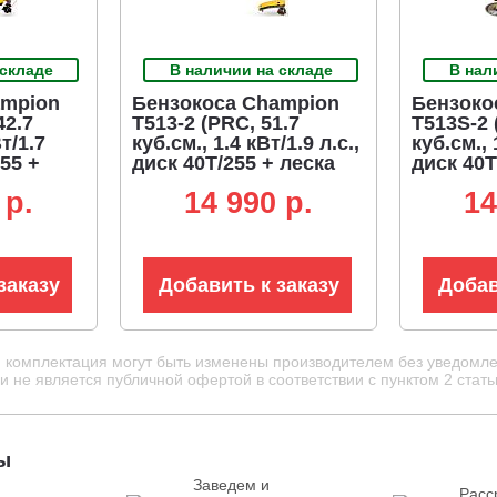
 складе
В наличии на складе
В нал
ampion
Бензокоса Champion
Бензоко
42.7
T513-2 (PRC, 51.7
T513S-2 
т/1.7
куб.см., 1.4 кВт/1.9 л.с.,
куб.см., 
255 +
диск 40T/255 + леска
диск 40T
2.4 мм, разборная, 7.9
2.4 мм, 
 p.
14 990 p.
14
.8 кг)
кг)
7.5 кг)
заказу
Добавить к заказу
Добав
и комплектация могут быть изменены производителем без уведомле
 не является публичной офертой в соответствии с пунктом 2 стать
ы
Заведем и
Расс