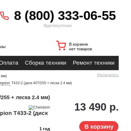
8 (800) 333-06-55
Круглосуточно
В корзине
азы
нет товаров
Оплата
Сборка техники
Ремонт техники
Распечатать
 мм)
mpion
T433-2 (диск 40T/255 + леска 2.4 мм)
255 + леска 2.4 мм)
13 490 р.
ion T433-2 (диск
В корзину
1 год