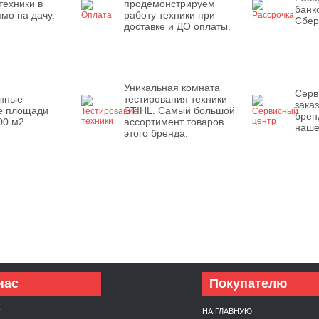
техники в
продемонстрируем
банк
мо на дачу.
работу техники при
Сбер
доставке и ДО оплаты.
Уникальная комната
Серв
енные
тестирования техники
зака
е площади
STIHL. Самый большой
брен
00 м2
ассортимент товаров
наше
этого бренда.
нас
Покупателю
С
НА ГЛАВНУЮ