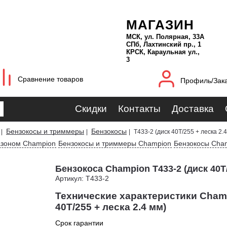
МАГАЗИН
МСК, ул. Полярная, 33А
СПб, Лахтинский пр., 1
КРСК, Караульная ул.,
3
Сравнение товаров
Профиль/Зак
Скидки
Контакты
Доставка
Бензокосы и триммеры
Бензокосы
|
|
|
T433-2 (диск 40T/255 + леска 2.4
газоном Champion
Бензокосы и триммеры Champion
Бензокосы Cha
Бензокоса Champion T433-2 (диск 40T/
Артикул: T433-2
Технические характеристики Champ
40T/255 + леска 2.4 мм)
Срок гарантии