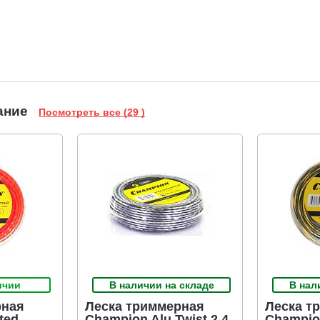
ание
Посмотреть все (29 )
ичии
В наличии на складе
В нал
рная
Леска триммерная
Леска т
ted
Champion Alu Twist 2,4
Champio