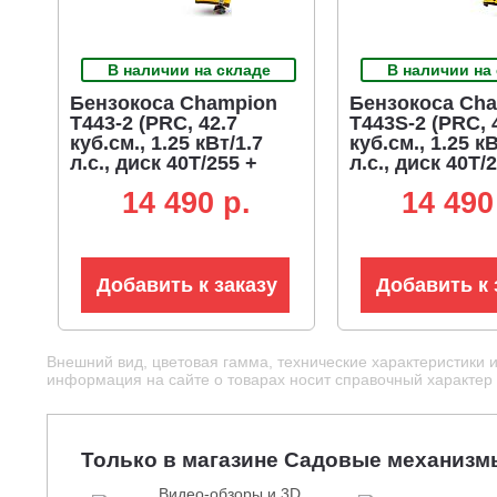
В наличии на складе
В наличии на
Бензокоса Champion
Бензокоса Ch
T443-2 (PRC, 42.7
T443S-2 (PRC, 
куб.см., 1.25 кВт/1.7
куб.см., 1.25 кВ
л.с., диск 40T/255 +
л.с., диск 40T/
леска 2.4 мм,
леска 2.4 мм,
14 490 p.
14 490
разборная, 7.8 кг)
неразборная, 7
Добавить к заказу
Добавить к 
Внешний вид, цветовая гамма, технические характеристики 
информация на сайте о товарах носит справочный характер и
Только в магазине Садовые механизм
Видео-обзоры и 3D