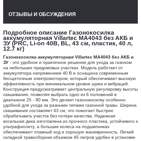
ОТЗЫВЫ И ОБСУЖДЕНИЯ
Подробное описание Газонокосилка
аккумуляторная Villartec MA4043 без АКБ и
ЗУ (PRC, Li-on 40В, BL, 43 см, пластик, 40 л,
12.7 кг)
Газонокосилка аккумуляторная Villartec MA4043 без АКБ и
ЗУ
- это удобное и практичное решение для ухода за газоном
на небольших придомовых участках. Модель работает от
аккумулятора напряжением 40 В и оснащена современным
бесщеточным электромотором, который обеспечивает высокую
эффективность при минимальном уровне шума и вибраций.
Конструкция предусматривает центральную регулировку высоты
скашивания, позволяя выбрать одно из 6 положений в
диапазоне 25 - 80 мм. Это делает газонокосилку особенно
удобной для ухода за разными типами газонной травы. Ширина
скашивания составляет 43 см, что помогает быстрее
обрабатывать участок без потери качества. Надежная
косильная дека изготовлена из прочного пластика, устойчивого к
ультрафиолету, а большие колеса на подшипниках
обеспечивают плавный ход и хорошую маневренность. Легкий
складной травосборник объемом 45 литров удобен в установке