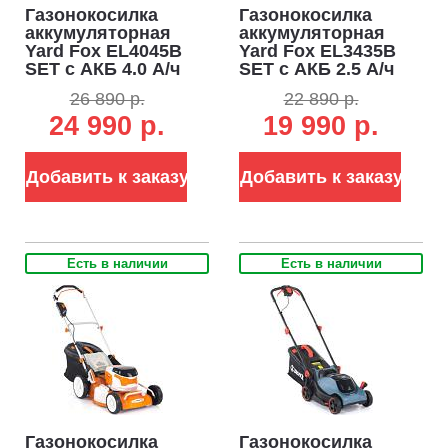
Газонокосилка
Газонокосилка
аккумуляторная
аккумуляторная
Yard Fox EL4045B
Yard Fox EL3435B
SET с АКБ 4.0 А/ч
SET с АКБ 2.5 А/ч
и ЗУ (PRC, BL 40В,
и ЗУ (PRC, BL 40В,
26 890 р.
22 890 р.
пластик, 34 см, 45
пластик, 34 см, 35
24 990 р.
19 990 р.
л, 10 кг)
л, 8 кг)
Добавить к заказу
Добавить к заказу
Есть в наличии
Есть в наличии
Газонокосилка
Газонокосилка