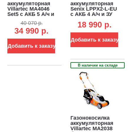
аккумуляторная
аккумуляторная
Villartec MA4046
Senix LPPX2-L-EU
Set5 c АКБ 5 А/ч и
с АКБ 4 А/ч и ЗУ
ЗУ (PRC, Li-on
(PRC, 20В, 32 см,
40 070 р.
18 990 p.
40В, BL, 46 см,
пластик,
34 990 р.
пластик, 55 л, 23
мульчирование,
кг)
25 л., 10 кг)
Добавить к заказу
Добавить к заказу
В наличии на складе
Газонокосилка
аккумуляторная
Villartec MA2038