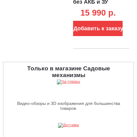
без АКБ и ЗУ
(PRC, Li-on 40В,
15 990 p.
BL, 38 см,
пластик, 40 л, 14
кг)
Добавить к заказу
Только в магазине Садовые
механизмы
Видео-обзоры и 3D изображения для большинства
товаров.