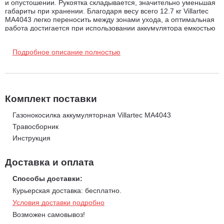
и опустошении. Рукоятка складывается, значительно уменьшая
габариты при хранении. Благодаря весу всего 12.7 кг Villartec
MA4043 легко переносить между зонами ухода, а оптимальная
работа достигается при использовании аккумулятора емкостью
8 А*ч. (не входит в комплект поставки)
Подробное описание полностью
Преимущества газонокосилки Villartec MA4043
Бесщеточный двигатель
обеспечивает надежность и
высокую мощность
Центральная регулировка высоты
позволяет легко
Комплект поставки
выбирать нужный уровень скашивания
Газонокосилка аккумуляторная Villartec MA4043
Ширина скашивания 43 см
помогает быстрее обрабатывать
Травосборник
участок
Инструкция
Устойчивый к УФ пластик
гарантирует долговечность
корпуса
Доставка и оплата
Большие колеса на подшипниках
повышают плавность
хода и маневренность
Способы доставки:
Складная рукоятка
уменьшает размеры при хранении
Курьерская доставка: бесплатно.
Легкий травосборник 45 л
удобен в использовании и
Условия доставки подробно
обслуживании
Возможен самовывоз!