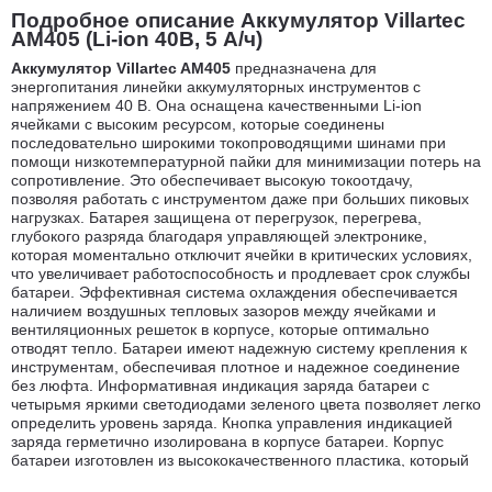
Подробное описание Аккумулятор Villartec
AM405 (Li-ion 40В, 5 А/ч)
Аккумулятор Villartec AM405
предназначена для
энергопитания линейки аккумуляторных инструментов с
напряжением 40 В. Она оснащена качественными Li-ion
ячейками с высоким ресурсом, которые соединены
последовательно широкими токопроводящими шинами при
помощи низкотемпературной пайки для минимизации потерь на
сопротивление. Это обеспечивает высокую токоотдачу,
позволяя работать с инструментом даже при больших пиковых
нагрузках. Батарея защищена от перегрузок, перегрева,
глубокого разряда благодаря управляющей электронике,
которая моментально отключит ячейки в критических условиях,
что увеличивает работоспособность и продлевает срок службы
батареи. Эффективная система охлаждения обеспечивается
наличием воздушных тепловых зазоров между ячейками и
вентиляционных решеток в корпусе, которые оптимально
отводят тепло. Батареи имеют надежную систему крепления к
инструментам, обеспечивая плотное и надежное соединение
без люфта. Информативная индикация заряда батареи с
четырьмя яркими светодиодами зеленого цвета позволяет легко
определить уровень заряда. Кнопка управления индикацией
заряда герметично изолирована в корпусе батареи. Корпус
батареи изготовлен из высококачественного пластика, который
стойкий к нагрузкам и ультрафиолетовому излучению, обладает