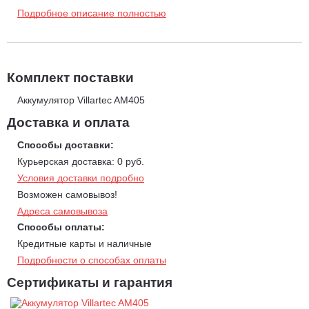
пластичностью и не выцветает со временем, при этом
Подробное описание полностью
тактильно приятный и не токсичен. Зарядное устройство
VILLARTEC AC 402 способно зарядить полностью разряженную
аккумуляторную батарею за 2 часа 30 минут, а зарядное
устройство AC 405 справится за 1 час. Аккумуляторные батареи
напряжением 40 В максимально раскрывают мощностной
потенциал бесщеточного двигателя, обеспечивая эффективную
Комплект поставки
работу инструмента.
Аккумулятор Villartec AM405
Доставка и оплата
Способы доставки:
Курьерская доставка: 0 руб.
Условия доставки подробно
Возможен самовывоз!
Адреса самовывоза
Способы оплаты:
Кредитные карты и наличные
Подробности о способах оплаты
Сертификаты и гарантия