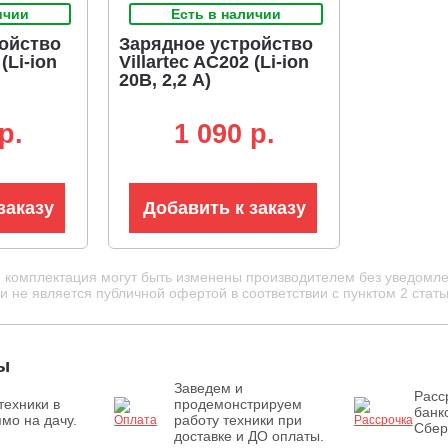
ичии
Есть в наличии
ойство
Зарядное устройство
(Li-ion
Villartec AC202 (Li-ion
20В, 2,2 А)
p.
1 090 p.
заказу
Добавить к заказу
и комплектация могут быть изменены производителем без уведомле
 не является публичной офертой в соответствии с пунктом 2 стать
ы
Заведем и
Расс
техники в
продемонстрируем
банк
мо на дачу.
работу техники при
Сбер
доставке и ДО оплаты.