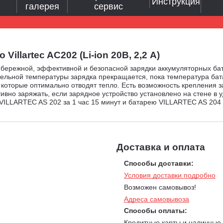
Инструкция
галерея
сервис
llartec AC202 (Li-ion 20В, 2,2 А)
 бережной, эффективной и безопасной зарядки аккумуляторных ба
дельной температуры зарядка прекращается, пока температура ба
которые оптимально отводят тепло. Есть возможность крепления з
вно заряжать, если зарядное устройство установлено на стене в 
ILLARTEC AS 202 за 1 час 15 минут и батарею VILLARTEC AS 204 з
Доставка и оплата
Способы доставки:
Условия доставки подробно
Возможен самовывоз!
Адреса самовывоза
Способы оплаты:
Кредитные карты и наличные