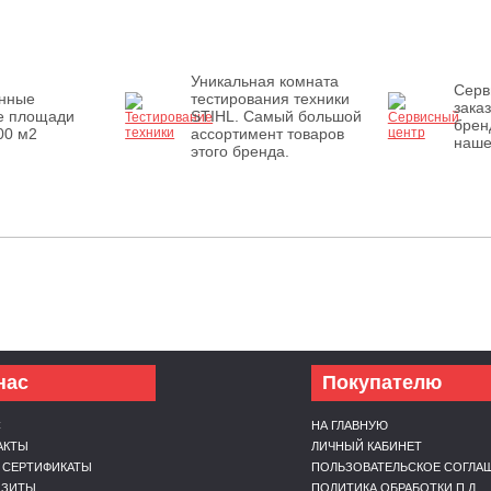
Уникальная комната
Серв
енные
тестирования техники
зака
е площади
STIHL. Самый большой
брен
00 м2
ассортимент товаров
наше
этого бренда.
нас
Покупателю
С
НА ГЛАВНУЮ
АКТЫ
ЛИЧНЫЙ КАБИНЕТ
 СЕРТИФИКАТЫ
ПОЛЬЗОВАТЕЛЬСКОЕ СОГЛА
ИЗИТЫ
ПОЛИТИКА ОБРАБОТКИ П.Д