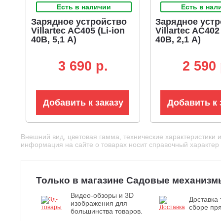
Есть в наличии
Есть в нал
Зарядное устройство
Зарядное устр
Villartec AC405 (Li-ion
Villartec AC402 
40В, 5,1 А)
40В, 2,1 А)
3 690 p.
2 590 
Добавить к заказу
Добавить к 
Внешний вид, цветовая гамма, технические характеристики 
информация на сайте о товарах носит справочный характер и
Только в магазине Садовые механизм
Видео-обзоры и 3D
Доставка 
изображения для
сборе пря
большинства товаров.