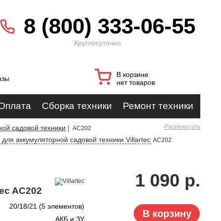
8 (800) 333-06-55
Круглосуточно
В корзине
азы
нет товаров
Оплата
Сборка техники
Ремонт техники
Распечатать
ной садовой техники
|
AC202
для аккумуляторной садовой техники Villartec
AC202
1 090 р.
tec AC202
20/18/21 (5 элементов)
В корзину
АКБ и ЗУ