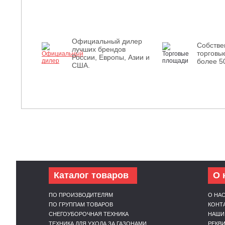
Официальный дилер
Собств
лучших брендов
торговы
России, Европы, Азии и
более 5
США.
Каталог товаров
О 
ПО ПРОИЗВОДИТЕЛЯМ
О НА
ПО ГРУППАМ ТОВАРОВ
КОНТ
СНЕГОУБОРОЧНАЯ ТЕХНИКА
НАШИ
ТЕХНИКА ДЛЯ УХОДА ЗА ГАЗОНАМИ
РЕКВ