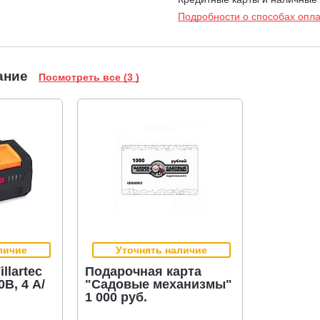
Подробности о способах опл
ание
Посмотреть все (3 )
личие
Уточнять наличие
llartec
Подарочная карта
0В, 4 А/
"Садовые механизмы"
1 000 руб.