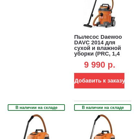
Пылесос Daewoo
DAVC 2014 для
сухой и влажной
уборки (PRC, 1,4
кВт, 3000 л/мин,
9 990 p.
230 мбар,
контейнер 20 л.,
шланг 3 м., 7,1 кг.)
Добавить к заказу
В наличии на складе
В наличии на складе