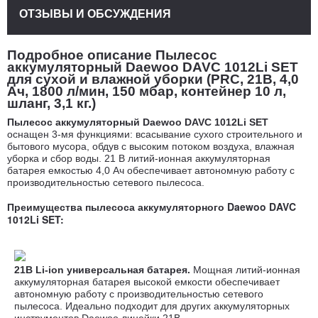
ОТЗЫВЫ И ОБСУЖДЕНИЯ
Подробное описание Пылесос
аккумуляторный Daewoo DAVC 1012Li SET
для сухой и влажной уборки (PRC, 21В, 4,0
Ач, 1800 л/мин, 150 мбар, контейнер 10 л,
шланг, 3,1 кг.)
Пылесос аккумуляторный Daewoo DAVC 1012Li SET
оснащен 3-мя функциями: всасывание сухого строительного и
бытового мусора, обдув с высоким потоком воздуха, влажная
уборка и сбор воды. 21 В литий-ионная аккумуляторная
батарея емкостью 4,0 Ач обеспечивает автономную работу с
производительностью сетевого пылесоса.
Преимущества п
ылесоса
аккумуляторного
Daewoo DAVC
1012Li SET:
21В Li-ion универсальная батарея.
Мощная литий-ионная
аккумуляторная батарея высокой емкости обеспечивает
автономную работу с производительностью сетевого
пылесоса. Идеально подходит для других аккумуляторных
инструментов Daewoo линейки 21В.