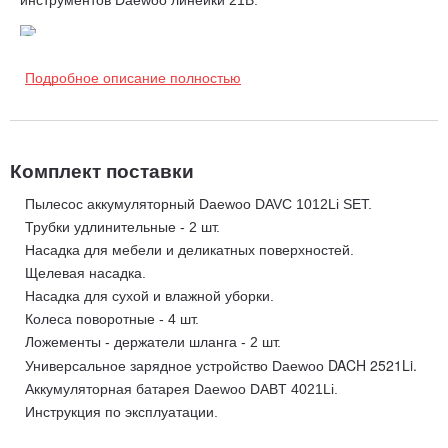
Бесщеточный двигатель.
Бесщеточный двигатель
мощностью 200 Вт. Имеет низкий уровень шума, высокий
Подробное описание полностью
ресурс работы и не требует регулярного обслуживания.
Режим Турбо.
В режиме TURBO разряжение достигает
максимального значения 150 мбар или 15 кПА, позволяя
Комплект поставки
собирать более крупный мусор.
Пылесос аккумуляторный Daewoo DAVC 1012Li SET.
Полный комплект для начала работы.
Трубки удлинительные - 2 шт.
Универсальная Li-
ion батарея 21В и зарядное устройство в комплекте.
Насадка для мебели и деликатных поверхностей.
Щелевая насадка.
Насадка для сухой и влажной уборки.
HEPA фильтр.
Пылесос оснащен HEPA фильтром, для
удержания самых мелких частиц пыли.
Колеса поворотные - 4 шт.
Ложементы - держатели шланга - 2 шт.
DACH 2521Li.
Универсальное зарядное устройство Daewoo
Растягивающийся шланг (40-140 см).
Шланг из
высокопрочного сополимера устойчив к истиранию и
Аккумуляторная батарея Daewoo DABT 4021Li.
способен растягиваться от 40 до 140 см.
Инструкция по эксплуатации.