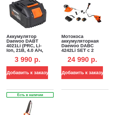
Аккумулятор
Мотокоса
Daewoo DABT
аккумуляторная
4021Li (PRC, Li-
Daewoo DABC
Ion, 21В, 4.0 А/ч,
4242Li SET с 2
0,7 кг.)
АКБ 4 А/ч и ЗУ
3 990 p.
24 990 p.
(PRC, 2х21В, диск
+ леска 2.4 мм,
разъем, Т-
Добавить к заказу
Добавить к заказу
рукоятка, 5.9 кг)
Есть в наличии