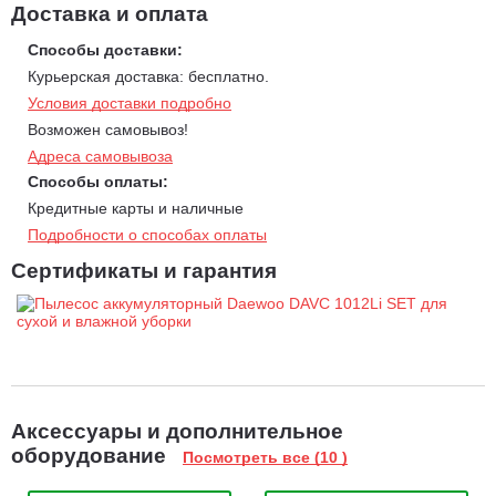
3 режима работы.
Пылесос может работать в 3-х режимах:
Доставка и оплата
Сухая уборка.
Способы доставки:
Влажная уборка и сбор воды.
Курьерская доставка: бесплатно.
Выдувание.
Условия доставки подробно
Возможен самовывоз!
Компактные размеры и малый вес.
Адреса самовывоза
Благодаря
компактным размерам и малому весу пылесос не занимает
Способы оплаты:
много места, его удобно хранить и транспортировать к месту
Кредитные карты и наличные
работы.
Подробности о способах оплаты
Сертификаты и гарантия
Аксессуары и дополнительное
оборудование
Посмотреть все (10 )