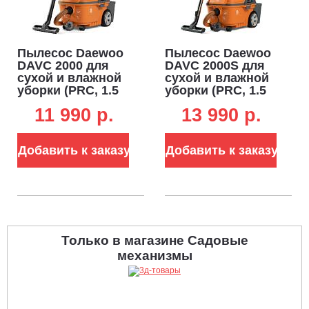
Пылесос Daewoo
Пылесос Daewoo
DAVC 2000 для
DAVC 2000S для
сухой и влажной
сухой и влажной
уборки (PRC, 1.5
уборки (PRC, 1.5
кВт, 3000 л/мин,
кВт, 3000 л/мин,
11 990 p.
13 990 p.
250 мбар,
250 мбар, розетка
контейнер 20 л,
220В, контейнер
шланг 4 м, 4.5 кг)
20 л, шланг 4 м,
Добавить к заказу
Добавить к заказу
4.5 кг)
Только в магазине Садовые
механизмы