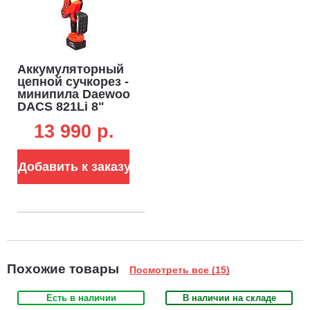
Аккумуляторный
цепной сучкорез -
минипила Daewoo
DACS 821Li 8"
SET с АКБ 4 А/ч и
13 990 p.
ЗУ (PRC, 21В,
1/4"-1.1-48E, 2.1
кг)
Добавить к заказу
Похожие товары
Посмотреть все (15)
Есть в наличии
В наличии на складе