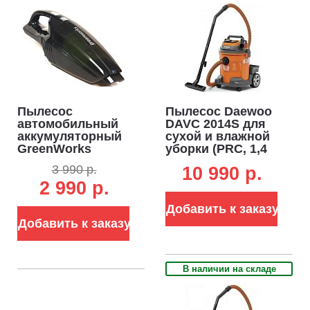
Пылесос
Пылесос Daewoo
автомобильный
DAVC 2014S для
аккумуляторный
сухой и влажной
GreenWorks
уборки (PRC, 1,4
G24HV без АКБ и
кВт, 3000 л/мин,
3 990 р.
10 990 p.
ЗУ (PRC, 24В, 500
230 мбар,
2 990 р.
мл, 0.7 кг)
контейнер 20 л.,
шланг 3 м.,
Добавить к заказу
розетка 220В, 7,1
Добавить к заказу
кг.)
В наличии на складе