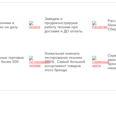
Заведем и
Расс
ехники в
продемонстрируем
банк
о на дачу.
работу техники при
Сбер
доставке и ДО оплаты.
Уникальная комната
Серв
нные торговые
тестирования техники
зака
 более 500
STIHL. Самый большой
брен
ассортимент товаров
наше
этого бренда.