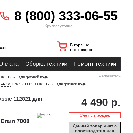
8 (800) 333-06-55
Круглосуточно
В корзине
азы
нет товаров
Оплата
Сборка техники
Ремонт техники
Распечатать
ssic 112821 для грязной воды
Al-Ko
Drain 7000 Classic 112821 для грязной воды
assic 112821 для
4 490 р.
Снят с продаж
Drain 7000
Данный товар снят с
производства или