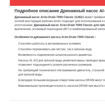
Подробное описание Дренажный насос Al-ko D
Дренажный насос Al-ko Drain 7000 Classic 112821
может применят
особой конструкции рабочих колес подходит для использования и
уплотнением.
Дренажный насос Al-ko Drain 7000 Classic для гр
выключения, уголковый переходник (90°) и комбинированный нипп
Особенности дренажного насоса Al-ko Drain 7000 Classic :
Способен работать в экстремальных условиях
Способен перекачивать как чистую, так и грязную воду.
Возможность подключения шлангов разного диаметра.
Насосы AL-KO для грязной воды укомплектованы свободно вр
позволяет подсоединять шланги различных размеров.
Не требующий технического обслуживания двигатель, стальной 
для грязной воды.
Благодаря большим входным отверстиям насосы DRAIN могут бе
Максимальная производительность насосов DRAIN при высоте пода