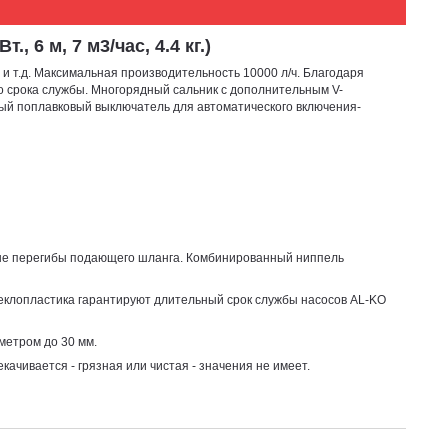
 6 м, 7 м3/час, 4.4 кг.)
и т.д. Максимальная производительность 10000 л/ч. Благодаря
о срока службы. Многорядный сальник с дополнительным V-
ый поплавковый выключатель для автоматического включения-
ые перегибы подающего шланга. Комбинированный ниппель
теклопластика гарантируют длительный срок службы насосов AL-KO
метром до 30 мм.
качивается - грязная или чистая - значения не имеет.