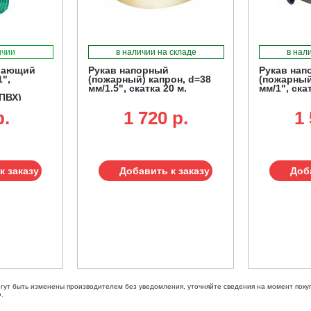
ичии
в наличии на складе
в нал
вающий
Рукав напорный
Рукав нап
1",
(пожарный) капрон, d=38
(пожарный
мм/1.5", скатка 20 м.
мм/1", ска
ПВХ)
p.
1 720 p.
1 
к заказу
Добавить к заказу
Доб
огут быть изменены производителем без уведомления, уточняйте сведения на момент покуп
.