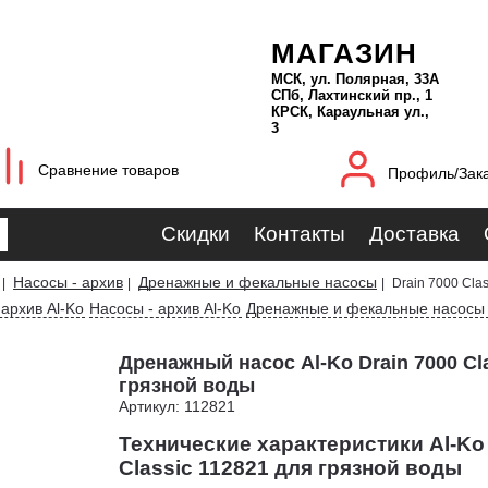
МАГАЗИН
МСК, ул. Полярная, 33А
СПб, Лахтинский пр., 1
КРСК, Караульная ул.,
3
Сравнение товаров
Профиль/Зак
Скидки
Контакты
Доставка
Насосы - архив
Дренажные и фекальные насосы
|
|
|
Drain 7000 Cla
архив Al-Ko
Насосы - архив Al-Ko
Дренажные и фекальные насосы 
Дренажный насос Al-Ko Drain 7000 Cl
грязной воды
Артикул: 112821
Технические характеристики Al-Ko 
Classic 112821 для грязной воды