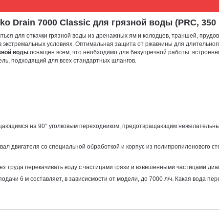
rain 7000 Classic для грязной воды (PRC, 350 Вт.,
ься для откачки грязной воды из дренажных ям и колодцев, траншей, прудов 
 в экстремальных условиях. Оптимальная защита от ржавчины для длительног
язной воды
оснащен всем, что необходимо для безупречной работы: встроенн
ель, подходящий для всех стандартных шлангов.
ащающимся на 90° уголковым переходником, предотвращающим нежелательн
вал двигателя со специальной обработкой и корпус из полипропиленового с
з труда перекачивать воду с частицами грязи и взвешенными частицами диа
чи 6 м составляет, в зависисмости от модели, до 7000 л/ч. Какая вода пере