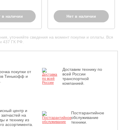
т в наличии
Нет в наличии
ния, уточняйте сведения на момент покупки и оплаты. Вся
и 437 ГК РФ.
Доставим технику по
рочка покупки от
всей России
ов Тинькофф и
транспортной
.
компанией.
исный центр и
Постгарантийное
з запчастей на
обслуживание
ды и технику из
техники.
го ассортимента.