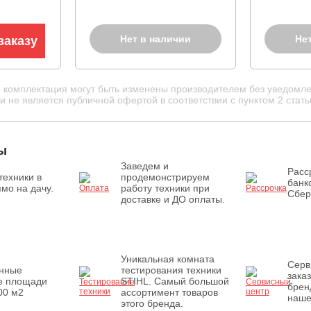
Нет в наличии
Не
заказу
и комплектация могут быть изменены производителем без уведомле
 не является публичной офертой в соответствии с пунктом 2 стать
ы
Заведем и
Расс
техники в
продемонстрируем
банк
мо на дачу.
работу техники при
Сбер
доставке и ДО оплаты.
Уникальная комната
Серв
енные
тестирования техники
зака
е площади
STIHL. Самый большой
брен
00 м2
ассортимент товаров
наше
этого бренда.