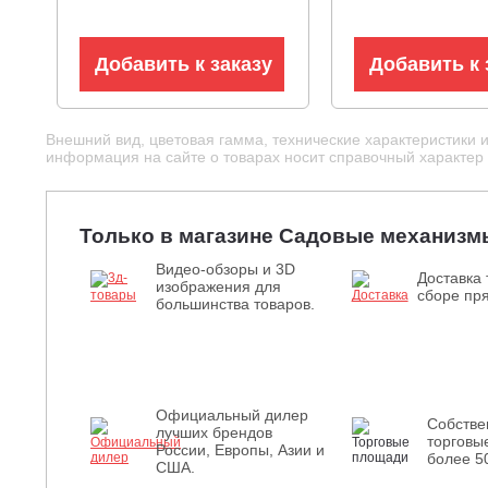
Добавить к заказу
Добавить к 
Внешний вид, цветовая гамма, технические характеристики 
информация на сайте о товарах носит справочный характер и
Только в магазине Садовые механизм
Видео-обзоры и 3D
Доставка 
изображения для
сборе пря
большинства товаров.
Официальный дилер
Собств
лучших брендов
торговы
России, Европы, Азии и
более 5
США.