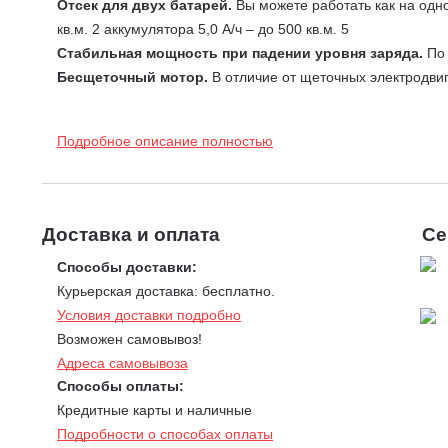
Отсек для двух батарей.
Вы можете работать как на одно
кв.м. 2 аккумулятора 5,0 А/ч – до 500 кв.м. 5
Стабильная мощность при падении уровня заряда.
По 
Бесщеточный мотор.
В отличие от щеточных электродвиг
соответственно, меньше изнашивается в процессе длител
Стальная режущая дека.
Ударопрочный и износостойкий
Подробное описание полностью
Центральная регулировка высоты стрижки. Высота стрижки
Травосборник емкостью 70 литров с индикатором зап
содержимое из бункера.
Четыре функции: сбор, боковой или задний выброс, 
Доставка и оплата
Се
оптимально косить с боковым выбросом, а мульчирование 
Способы доставки:
Увеличенные задние колеса.
Благодаря конструкции, пр
Курьерская доставка: бесплатно.
Вес изделия указан без учета аккумуляторов.
Условия доставки подробно
Возможен самовывоз!
Адреса самовывоза
Способы оплаты:
Кредитные карты и наличные
Подробности о способах оплаты