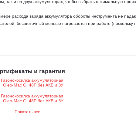
м, так и на двух аккумуляторах, чтобы выбрать оптимальную произв
мере расхода заряда аккумулятора обороты инструмента не падают
ателей, бесщеточный меньше нагревается при работе (поскольку не
ьного использования.
 корпус обеспечивает длительный срок службы машины.
 устанавливается без усилий, при помощи одного подпружиненног
олнения.
Индикатор позволяет, не снимая травосборника с машины
мульчирование.
Машину можно использовать без травосборника, т
ртификаты и гарантия
может использоваться при частой стрижке травы.
и которой задние колеса имеют больший диаметр, чем передние, м
Показать все