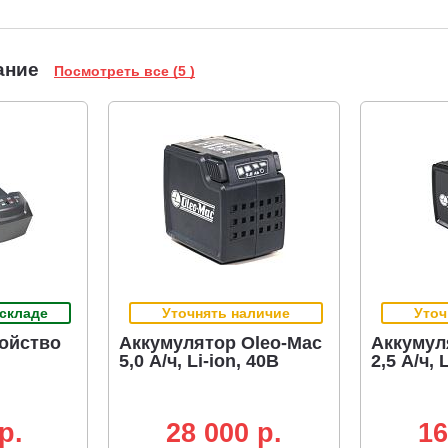
ание
Посмотреть все (5 )
 складе
Уточнять наличие
Уточ
ойство
Аккумулятор Oleo-Mac
Аккумул
5,0 А/ч, Li-ion, 40В
2,5 А/ч, 
p.
28 000 p.
16