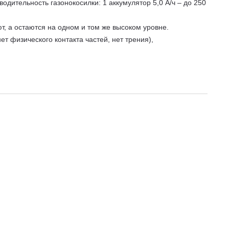
одительность газонокосилки: 1 аккумулятор 5,0 А/ч – до 250
, а остаются на одном и том же высоком уровне.
т физического контакта частей, нет трения),
о рычага, одновременно по всем 4 колесам.
, определить момент, когда необходимо выгрузить
рава в этом случае выгружается назад. Отросшую траву
ашина легче проходит небольшие неровности газона.