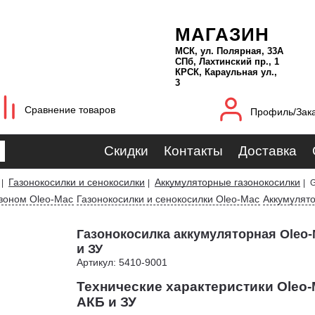
МАГАЗИН
МСК, ул. Полярная, 33А
СПб, Лахтинский пр., 1
КРСК, Караульная ул.,
3
Сравнение товаров
Профиль/Зак
Скидки
Контакты
Доставка
Газонокосилки и сенокосилки
Аккумуляторные газонокосилки
|
|
|
G
азоном Oleo-Mac
Газонокосилки и сенокосилки Oleo-Mac
Аккумулято
Газонокосилка аккумуляторная Oleo-
и ЗУ
Артикул: 5410-9001
Технические характеристики Oleo-
АКБ и ЗУ