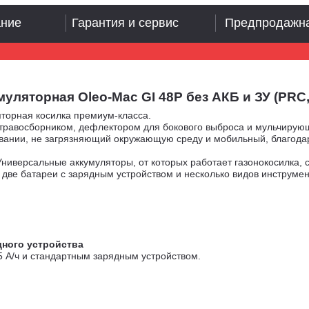
ание
Гарантия и сервис
Предпродажна
торная Oleo-Mac GI 48P без АКБ и ЗУ (PRC, Li-o
торная косилка премиум-класса.
равосборником, дефлектором для бокового выброса и мульчирующ
вании, не загрязняющий окружающую среду и мобильный, благодар
Универсальные аккумуляторы, от которых работает газонокосилка,
 две батареи с зарядным устройством и несколько видов инструмен
дного устройства
5 А/ч и стандартным зарядным устройством.