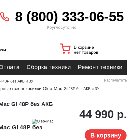
8 (800) 333-06-55
Круглосуточно
В корзине
азы
нет товаров
Оплата
Сборка техники
Ремонт техники
Распечатать
I 48P без АКБ и ЗУ
рные газонокосилки Oleo-Mac
GI 48P без АКБ и ЗУ
Mac GI 48P без АКБ
44 990 р.
Mac GI 48P без
В корзину