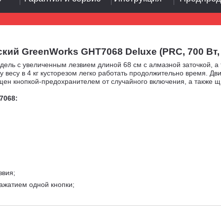
й GreenWorks GHT7068 Deluxe (PRC, 700 Вт, 68
ель с увеличенным лезвием длиной 68 см с алмазной заточкой, а
у весу в 4 кг кусторезом легко работать продолжительно время. 
щен кнопкой-предохранителем от случайного включения, а также щ
7068:
звия;
нажатием одной кнопки;