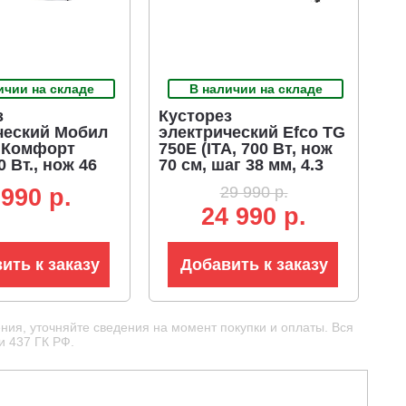
ичии на складе
В наличии на складе
з
Кусторез
ческий Мобил
электрический Efco TG
 Комфорт
750E (ITA, 700 Вт, нож
0 Вт., нож 46
70 см, шаг 38 мм, 4.3
20 мм., 3,35 кг.)
кг)
29 990 р.
 990 p.
24 990 р.
ить к заказу
Добавить к заказу
ния, уточняйте сведения на момент покупки и оплаты. Вся
и 437 ГК РФ.