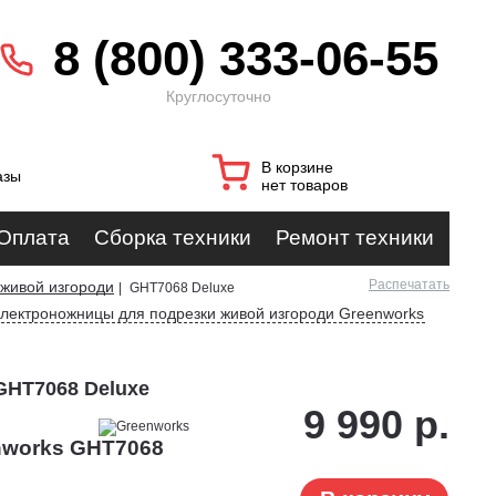
8 (800) 333-06-55
Круглосуточно
В корзине
азы
нет товаров
Оплата
Сборка техники
Ремонт техники
Распечатать
 живой изгороди
|
GHT7068 Deluxe
электроножницы для подрезки живой изгороди Greenworks
GHT7068 Deluxe
9 990 р.
nworks GHT7068