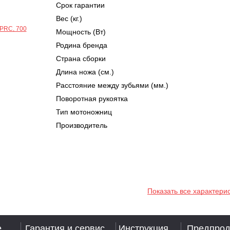
Срок гарантии
Вес (кг.)
Мощность (Вт)
Родина бренда
Страна сборки
Длина ножа (cм.)
Расстояние между зубьями (мм.)
Поворотная рукоятка
Тип мотоножниц
Производитель
Показать все характери
е
Гарантия и сервис
Инструкция
Предпрод