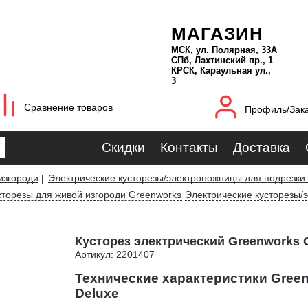
МАГАЗИН
МСК, ул. Полярная, 33А
СПб, Лахтинский пр., 1
КРСК, Караульная ул.,
3
Сравнение товаров
Профиль/Зак
Скидки
Контакты
Доставка
изгороди
Электрические кусторезы/электроножницы для подрезки
|
сторезы для живой изгороди Greenworks
Электрические кусторезы/
Кусторез электрический Greenworks 
Артикул: 2201407
Технические характеристики Gree
Deluxe