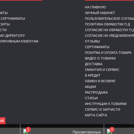
С
НА ГЛАВНУЮ
АКТЫ
ЛИЧНЫЙ КАБИНЕТ
 СЕРТИФИКАТЫ
ПОЛЬЗОВАТЕЛЬСКОЕ СОГЛА
ИЗИТЫ
ПОЛИТИКА ОБРАБОТКИ П.Д
СТИ
СОГЛАСИЕ НА ОБРАБОТКУ П.
МО ДИРЕКТОРУ
СОГЛАСИЕ НА УВЕДОМЛЕНИЯ
ОРАТИВНЫМ КЛИЕНТАМ
ОТЗЫВЫ
СЕРТИФИКАТЫ
ПОКУПКА И ОПЛАТА ТОВАРА
ВИДЕО О ТОВАРАХ
ДОСТАВКА
ГАРАНТИЯ И СЕРВИС
В КРЕДИТ
ОБМЕН И ВОЗВРАТ
АКЦИИ
РАСПРОДАЖА
СТАТЬИ
ИНСТРУКЦИИ К ТОВАРАМ
СЕРВИС И ЗАПЧАСТИ
КАРТА САЙТА
ОЙ
1
0
Просмотренные