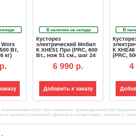
 складе
В наличии на складе
В нал
Кусторез
Кусторе
 Worx
электрический Мобил
электри
500 Вт,
К XHE51 Про (PRC, 600
К XHE46
6 кг)
Вт., нож 51 см., шаг 24
(PRC, 50
мм., поворотная
см., шаг 
p.
6 990 p.
4
рукоятка, 3,6 кг.)
заказу
Добавить к заказу
Добав
и комплектация могут быть изменены производителем без уведомле
 не является публичной офертой в соответствии с пунктом 2 стать