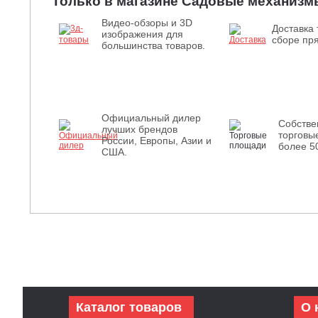
Только в магазине Садовые механизм
Видео-обзоры и 3D
Доставка 
изображения для
сборе пря
большинства товаров.
Официальный дилер
Собств
лучших брендов
торговы
России, Европы, Азии и
более 5
США.
Каталог товаров
О 