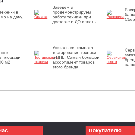
ы
Заведем и
Расс
техники в
продемонстрируем
банк
мо на дачу.
работу техники при
Сбер
доставке и ДО оплаты.
Уникальная комната
Серв
енные
тестирования техники
зака
е площади
STIHL. Самый большой
брен
00 м2
ассортимент товаров
наше
этого бренда.
нас
Покупателю