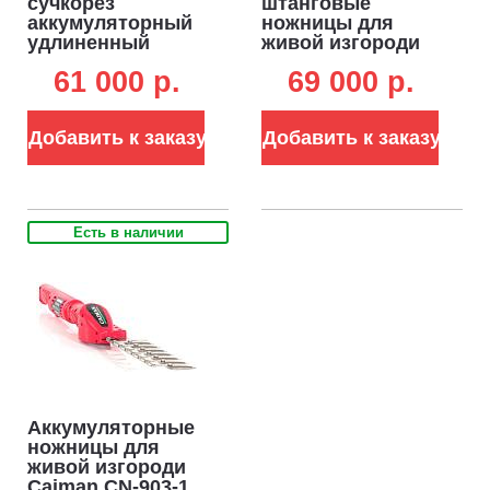
сучкорез
штанговые
аккумуляторный
ножницы для
удлиненный
живой изгороди
Caiman CN-945
Caiman CN-903-4
61 000 p.
69 000 p.
без АКБ и ЗУ (14В,
без АКБ и ЗУ (14В,
7 А/ч, штанга 1.0
7 A/ч,
м, диаметр реза
бесщеточный
Добавить к заказу
Добавить к заказу
27 мм,
двигатель, длина
бесщеточный
2000 мм, 1.6 кг)
двигатель, 1.87
кг)
Есть в наличии
Аккумуляторные
ножницы для
живой изгороди
Caiman CN-903-1