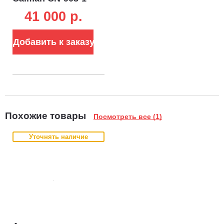
без АКБ и ЗУ (14В,
41 000 p.
4 A/ч,
бесщеточный
двигатель, длина
Добавить к заказу
500 мм, 1.2 кг)
Похожие товары
Посмотреть все (1)
Уточнять наличие