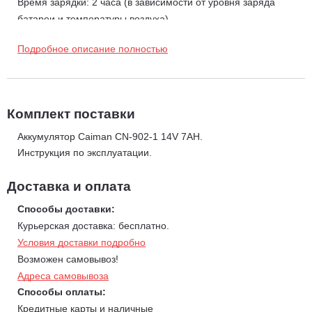
Время зарядки: 2 часа (в зависимости от уровня заряда
батареи и температуры воздуха).
Время работы: 30-60 минут (в зависимости от плотности и
Подробное описание полностью
диаметра срезаемого материала).
Количество циклов заряда: более 500 раз.
Оптимальная температура зарядки: от +10° до +30°.
Комплект поставки
Аккумулятор Caiman CN-902-1 14V 7AH.
Инструкция по эксплуатации.
Доставка и оплата
Способы доставки:
Курьерская доставка: бесплатно.
Условия доставки подробно
Возможен самовывоз!
Адреса самовывоза
Способы оплаты:
Кредитные карты и наличные