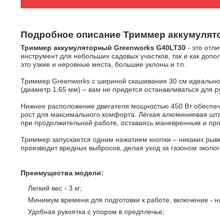
Подробное описание Триммер аккумуляторн
Триммер аккумуляторный Greenworks G40LT30
- это отл
инструмент для небольших садовых участков, так и как допо
это узкие и неровные места, большие уклоны и т.п.
Триммер Greenworks с шириной скашивания 30 см идеально 
(диаметр 1,65 мм) – вам не придется останавливаться для 
Нижнее расположение двигателя мощностью 450 Вт обеспечи
рост для максимального комфорта. Лёгкая алюминиевая штан
при продолжительной работе, оставаясь маневренным и про
Триммер запускается одним нажатием кнопки – никаких рывк
производит вредных выбросов, делая уход за газоном эколо
Преимущества модели:
Легкий вес - 3 кг;
Минимум времени для подготовки к работе, включение - н
Удобная рукоятка с упором в предплечье;