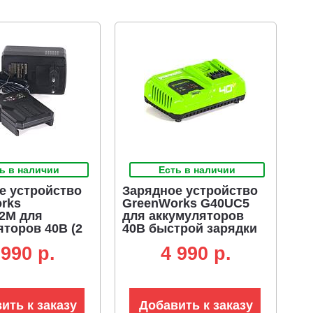
ь в наличии
Есть в наличии
е устройство
Зарядное устройство
rks
GreenWorks G40UC5
2M для
для аккумуляторов
яторов 40В (2
40В быстрой зарядки
ер)
40В (5 А)
 990 p.
4 990 p.
ить к заказу
Добавить к заказу