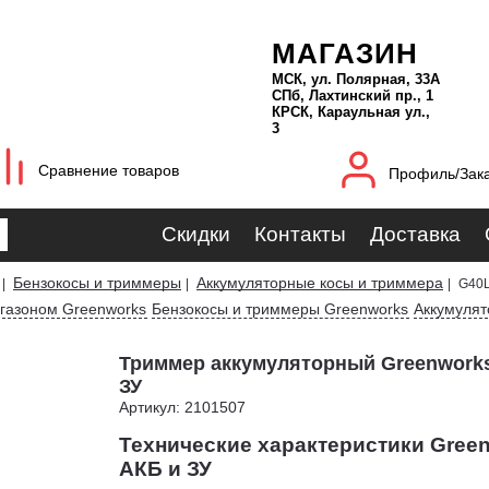
МАГАЗИН
МСК, ул. Полярная, 33А
СПб, Лахтинский пр., 1
КРСК, Караульная ул.,
3
Сравнение товаров
Профиль/Зак
Скидки
Контакты
Доставка
Бензокосы и триммеры
Аккумуляторные косы и триммера
|
|
|
G40L
 газоном Greenworks
Бензокосы и триммеры Greenworks
Аккумулят
Триммер аккумуляторный Greenworks
ЗУ
Артикул: 2101507
Технические характеристики Gree
АКБ и ЗУ