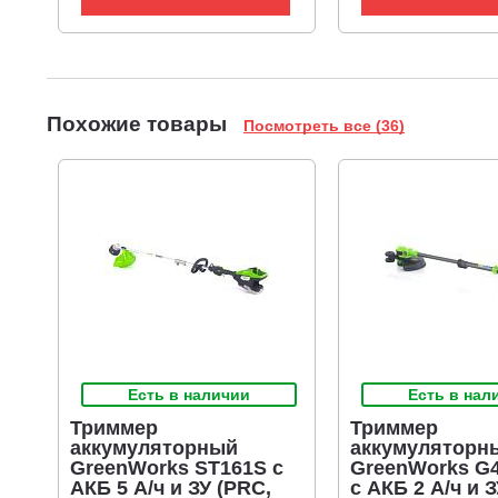
Похожие товары
Посмотреть все (36)
Есть в наличии
Есть в нал
Триммер
Триммер
аккумуляторный
аккумуляторн
GreenWorks ST161S с
GreenWorks G
АКБ 5 А/ч и ЗУ (PRC,
c АКБ 2 А/ч и 