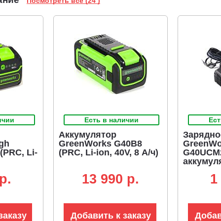
Посмотреть все (24 )
ичии
Есть в наличии
Ест
Аккумулятор
Зарядно
gh
GreenWorks G40B8
GreenWo
PRC, Li-
(PRC, Li-ion, 40V, 8 А/ч)
G40UCM
аккумул
A, слайд
p.
13 990 p.
1
заказу
Добавить к заказу
Добав