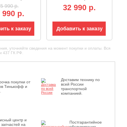
ка 1.65 мм
82В, 1.6 кВт, леска 2.4
5 990 р.
32 990 p.
од + пласт.
мм, D-рукоятка,
 990 р.
лескопическая
ремень, разъем, 5.7 кг)
.4 кг)
ить к заказу
Добавить к заказу
ния, уточняйте сведения на момент покупки и оплаты. Вся
и 437 ГК РФ.
Доставим технику по
рочка покупки от
всей России
ов Тинькофф и
транспортной
.
компанией.
исный центр и
Постгарантийное
з запчастей на
обслуживание