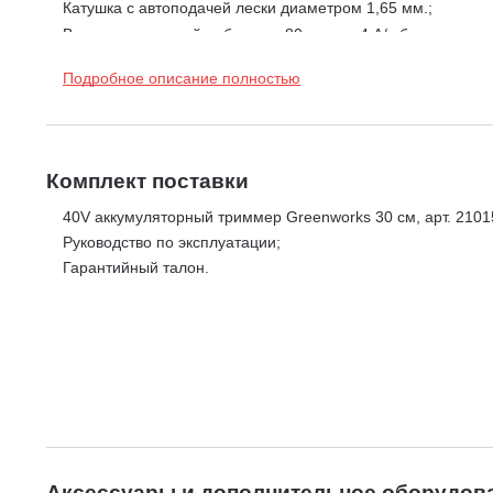
Катушка с автоподачей лески диаметром 1,65 мм.;
Время автономной работы до 80 мин от 4 А/ч батареи;
Предохранитель и защитный кожух режущей части;
Подробное описание полностью
Защита двигателя от перегрузок;
Комплект поставки
40V аккумуляторный триммер Greenworks 30 см, арт. 210
Руководство по эксплуатации;
Гарантийный талон.
Аксессуары и дополнительное оборудов