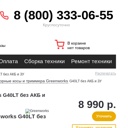
8 (800) 333-06-55
Круглосуточно
В корзине
азы
нет товаров
Оплата
Сборка техники
Ремонт техники
Распечатать
T без АКБ и ЗУ
орные косы и триммера Greenworks
G40LT без АКБ и ЗУ
 G40LT без АКБ и
8 990 р.
nworks G40LT без
Уточнить
Уточнять наличие