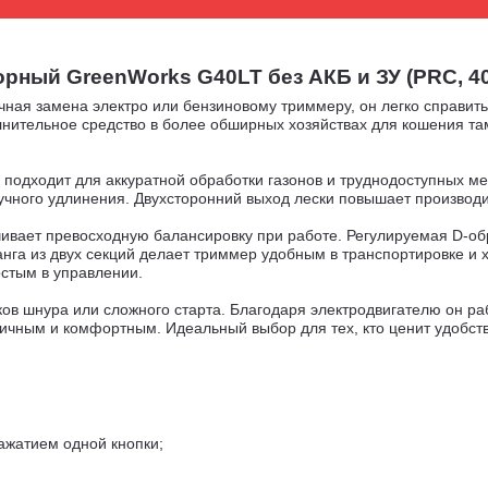
ый GreenWorks G40LT без АКБ и ЗУ (PRC, 40В,
ичная замена электро или бензиновому триммеру, он легко справить
лнительное средство в более обширных хозяйствах для кошения там
подходит для аккуратной обработки газонов и труднодоступных ме
ручного удлинения. Двухсторонний выход лески повышает производ
вает превосходную балансировку при работе. Регулируемая D-обр
га из двух секций делает триммер удобным в транспортировке и хр
стым в управлении.
ов шнура или сложного старта. Благодаря электродвигателю он ра
гичным и комфортным. Идеальный выбор для тех, кто ценит удобств
ажатием одной кнопки;