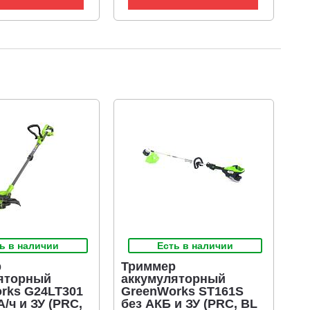
ь в наличии
Есть в наличии
р
Триммер
яторный
аккумуляторный
rks G24LT301
GreenWorks ST161S
А/ч и ЗУ (PRC,
без АКБ и ЗУ (PRC, BL