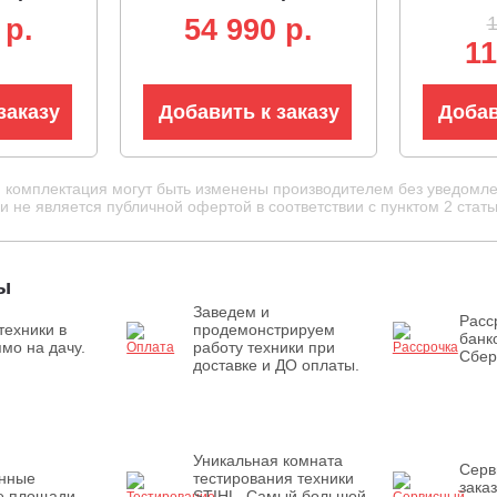
 мм, 4.1
BL 82В, 1.2 кВт, леска
24В, лес
1
 p.
54 990 p.
2.4 мм, D-рукоятка,
один вых
11
ремень, 4.3 кг)
нож, те
штанга, 2
заказу
Добавить к заказу
Добав
и комплектация могут быть изменены производителем без уведомле
 не является публичной офертой в соответствии с пунктом 2 стать
ы
Заведем и
Расс
техники в
продемонстрируем
банк
мо на дачу.
работу техники при
Сбер
доставке и ДО оплаты.
Уникальная комната
Серв
енные
тестирования техники
зака
е площади
STIHL. Самый большой