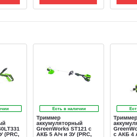
ичии
Есть в наличии
Ест
Триммер
Тримме
ый
аккумуляторный
аккумул
40LT331
GreenWorks ST121 с
GreenWo
ЗУ (PRC,
АКБ 5 А/ч и ЗУ (PRC,
с АКБ 4 