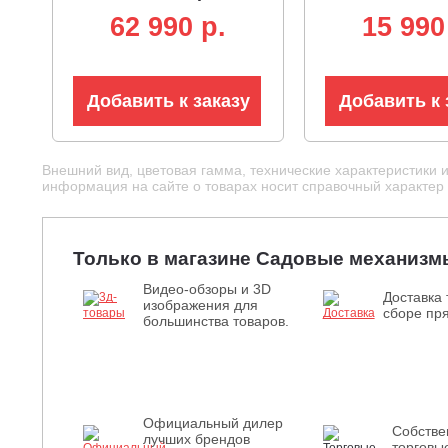
BL 82В, 1.6 кВт, леска
40В, леска 1.65
62 990 p.
15 990
2.4 мм, D-рукоятка,
кг)
ремень, разъем, 5.7 кг)
Добавить к заказу
Добавить к 
Внешний вид, цветовая гамма, технические характеристики 
информация на сайте о товарах носит справочный характер и
Только в магазине Садовые механизм
Видео-обзоры и 3D
Доставка 
изображения для
сборе пря
большинства товаров.
Официальный дилер
Собств
лучших брендов
торговы