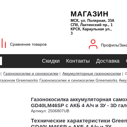
МАГАЗИН
МСК, ул. Полярная, 33А
СПб, Лахтинский пр., 1
КРСК, Караульная ул.,
3
Сравнение товаров
Профиль/Зак
Скидки
Контакты
Доставка
Газонокосилки и сенокосилки
Аккумуляторные газонокосилки
|
|
|
G
 газоном Greenworks
Газонокосилки и сенокосилки Greenworks
Акк
Газонокосилка аккумуляторная само
GD40LM46SP с АКБ 4 А/ч и ЗУ - 3D га
Артикул: 2506807UB
Технические характеристики Gree
GD40LM46SP с АКБ 4 А/ч и ЗУ