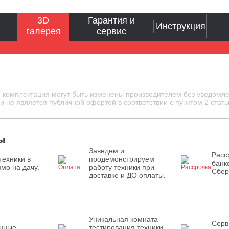
3D
Гарантия и
Инструкция
галерея
сервис
и комплектация могут быть изменены производителем без уведомле
 не является публичной офертой в соответствии с пунктом 2 стать
ы
Заведем и
Расс
техники в
продемонстрируем
банк
мо на дачу.
работу техники при
Сбер
доставке и ДО оплаты.
Уникальная комната
Серв
енные
тестирования техники