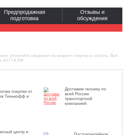
Предпродажная
Отзывы и
подготовка
обсуждения
ния, уточняйте сведения на момент покупки и оплаты. Вся
и 437 ГК РФ.
Доставим технику по
рочка покупки от
всей России
ов Тинькофф и
транспортной
.
компанией.
исный центр и
Постгарантийное