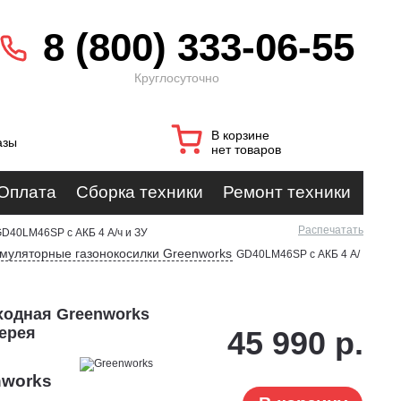
8 (800) 333-06-55
Круглосуточно
В корзине
азы
нет товаров
Оплата
Сборка техники
Ремонт техники
Распечатать
D40LM46SP с АКБ 4 А/ч и ЗУ
умуляторные газонокосилки Greenworks
GD40LM46SP с АКБ 4 А/
ходная Greenworks
лерея
45 990 р.
nworks