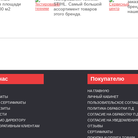
зака
е площади
STIHL. Самый большой
брен
00 м2
ассортимент товаров
наше
этого бренда.
нас
Покупателю
С
НА ГЛАВНУЮ
АКТЫ
ЛИЧНЫЙ КАБИНЕТ
 СЕРТИФИКАТЫ
ПОЛЬЗОВАТЕЛЬСКОЕ СОГЛА
ИЗИТЫ
ПОЛИТИКА ОБРАБОТКИ П.Д
СТИ
СОГЛАСИЕ НА ОБРАБОТКУ П.
МО ДИРЕКТОРУ
СОГЛАСИЕ НА УВЕДОМЛЕНИЯ
ОРАТИВНЫМ КЛИЕНТАМ
ОТЗЫВЫ
СЕРТИФИКАТЫ
ПОКУПКА И ОПЛАТА ТОВАРА