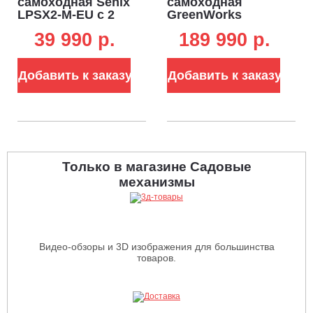
самоходная Senix
самоходная
LPSX2-M-EU с 2
GreenWorks
АКБ 5 А/ч и ЗУ
82LM30S без АКБ
39 990 p.
189 990 p.
(PRC, BL 2x20В,
и ЗУ (PRC, BL 82В,
43 см, пластик,
76 см, сталь, 3
мульчирование,
слота для АКБ,
Добавить к заказу
Добавить к заказу
50 л, 16 кг)
мульчирование,
85 л, 85 кг)
Только в магазине Садовые
механизмы
Видео-обзоры и 3D изображения для большинства
товаров.