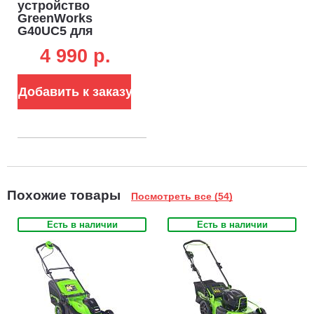
устройство
GreenWorks
G40UC5 для
аккумуляторов
4 990 p.
40В быстрой
зарядки 40В (5 А)
Добавить к заказу
Похожие товары
Посмотреть все (54)
Есть в наличии
Есть в наличии