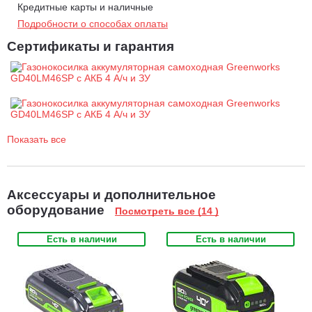
Кредитные карты и наличные
Регулировка высоты скашивания от 25 мм до 80 мм.
Подробности о способах оплаты
Система защиты двигателя от механических повреждений.
Сертификаты и гарантия
Складная ручка для удобства хранения.
Работа от 40V аккумулятора совместимого с другими
устройствами из линейки 40V.
Показать все
Аксессуары и дополнительное
оборудование
Посмотреть все (14 )
Есть в наличии
Есть в наличии