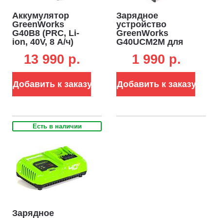
Аккумулятор
Зарядное
GreenWorks
устройство
G40B8 (PRC, Li-
GreenWorks
ion, 40V, 8 А/ч)
G40UCM2M для
аккумуляторов
13 990 p.
1 990 p.
40В (2 A, слайдер)
Добавить к заказу
Добавить к заказу
Есть в наличии
Зарядное