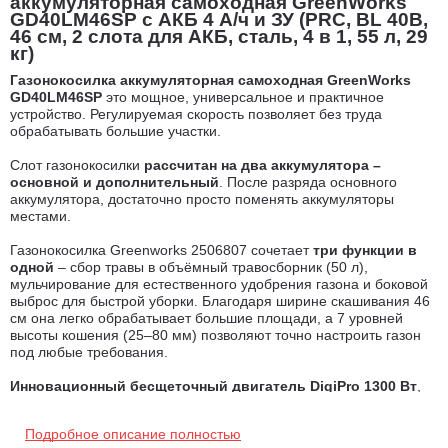
аккумуляторная самоходная GreenWorks
GD40LM46SP с АКБ 4 А/ч и ЗУ (PRC, BL 40В,
46 см, 2 слота для АКБ, сталь, 4 в 1, 55 л, 29
кг)
Газонокосилка аккумуляторная самоходная GreenWorks
GD40LM46SP
это мощное, универсальное и практичное
устройство. Регулируемая скорость позволяет без труда
обрабатывать большие участки.
Слот газонокосилки
рассчитан на два аккумулятора –
основной и дополнительный
. После разряда основного
аккумулятора, достаточно просто поменять аккумуляторы
местами.
Газонокосилка Greenworks 2506807 сочетает
три функции в
одной
– сбор травы в объёмный травосборник (50 л),
мульчирование для естественного удобрения газона и боковой
выброс для быстрой уборки. Благодаря ширине скашивания 46
см она легко обрабатывает большие площади, а 7 уровней
высоты кошения (25–80 мм) позволяют точно настроить газон
под любые требования.
Инновационный бесщеточный двигатель DigiPro 1300 Вт
,
которым оснащен инструмент, обладает рядом преимуществ.
Благодаря отсутствию щеток он обеспечивает более высокий
Подробное описание полностью
КПД, уменьшенный износ и увеличенный срок службы.