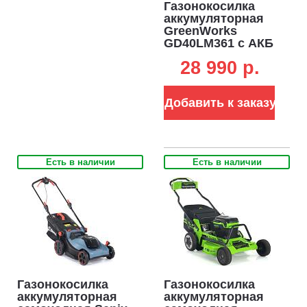
Газонокосилка
аккумуляторная
GreenWorks
GD40LM361 с АКБ
4 А/ч и ЗУ (PRC,
28 990 p.
BL 40В, 36 см,
пластик,
мульчирование,
Добавить к заказу
40 л, 13 кг)
Есть в наличии
Есть в наличии
Газонокосилка
Газонокосилка
аккумуляторная
аккумуляторная