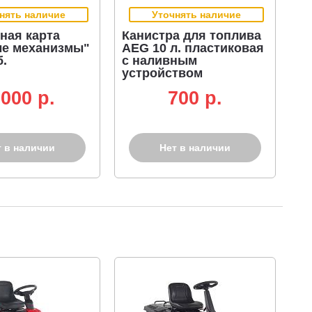
нять наличие
Уточнять наличие
ная карта
Канистра для топлива
е механизмы"
AEG 10 л. пластиковая
б.
с наливным
устройством
 000 p.
700 p.
т в наличии
Нет в наличии