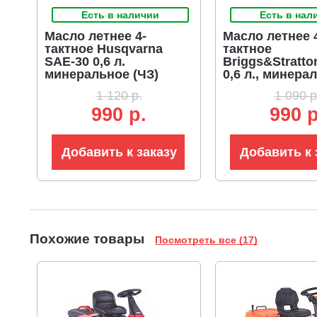
Есть в наличии
Есть в нал
Нож, 1 шт: MBK0033395
Масло летнее 4-
Масло летнее 
Адаптер ножа, 1 шт: MBK0033398
тактное Husqvarna
тактное
Ремень привода хода: MBK0033802
SAE-30 0,6 л.
Briggs&Stratto
Ремень привода деки: MBK0033803
минеральное (ЧЗ)
0,6 л., минера
(ЧЗ)
1 120 р.
1 090 р
990 р.
990 р
Добавить к заказу
Добавить к 
Похожие товары
Посмотреть все (17)