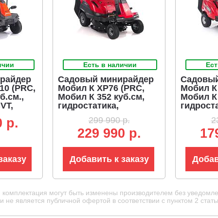
ичии
Есть в наличии
Ест
райдер
Садовый минирайдер
Садовый
10 (PRC,
Мобил К XP76 (PRC,
Мобил К
б.см.,
Мобил К 352 куб.см,
Мобил К 
VT,
гидростатика,
гидроста
50 л.,
травосборник 130 л,
травосбо
299 990 р.
2
 p.
ия 61
ширина кошения 76
ширина 
229 990 р.
17
г.)
см, 164.5 кг)
см, 125 к
заказу
Добавить к заказу
Добав
и комплектация могут быть изменены производителем без уведомле
 не является публичной офертой в соответствии с пунктом 2 стать