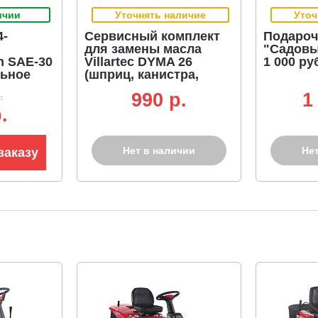
ичии
Уточнять наличие
Уточ
4-
Сервисный комплект
Подароч
для замены масла
"Садовы
n SAE-30
Villartec DYMA 26
1 000 ру
льное
(шприц, канистра,
воронка)
.
990 p.
1
.
Нет в наличии
Не
заказу