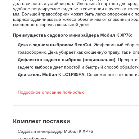
долговечность и устойчивость. Идеальный партнер для сре
удобное регулируемое сиденье в сочетании с рулевым колес
мм. Большой травосборник может быть легко опорожнен с по
шарикоподшипниковые колеса обеспечивают спокойный ход. У
смещенного корпуса косильной деки.
Преимущества садового минирайдера
Мобил К XP76:
Дека с задним выбросом RearCut.
Эффективный сбор ск
травосборник. Дека убирает как скошенную траву, так и оп
Дефлектор заднего выброса (опционально).
Преврати 
заднего выброса дает простой и быстрый способ обработки
Двигатель Мобил К LC1P85FА.
Cовременные технологии 
Цилиндр двигателя оснащен чугунной гильзой, что обесп
обеспечивает эффективную систему смазки, повышенную н
Подробное описание полностью
уменьшение вибрации. Двухступенчатая фильтрация возду
Автоматическая бесступенчатая гидротрансмиссия T
быстрее без необходимости переключения передач. При
обеспечивает простое управление скоростью движения ра
Комплект поставки
5,9 км/ч. Коснитесь ногой педали газа для начала движе
Садовый минирайдер Мобил К XP76
скорости вплоть до полной остановки трактора. При необ
Травосборник