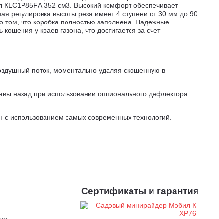
ил КLC1P85FА 352 см3. Высокий комфорт обеспечивает
ая регулировка высоты реза имеет 4 ступени от 30 мм до 90
о том, что коробка полностью заполнена. Надежные
ошения у краев газона, что достигается за счет
оздушный поток, моментально удаляя скошенную в
равы назад при использовании опционального дефлектора
н с использованием самых современных технологий.
мену. Конструкция с верхним расположением клапанов
ансиром обеспечивает более стабильную работу и
вышает ресурс.
анической трансмиссией и окашивайте участок на 20%
автоматических гидротрансмиссий TUFF TORQ JAPAN
миссия имеет расширенный диапазон скоростей от 0,8 до
Сертификаты и гарантия
ости до максимальной. Отпускайте педаль для снижения
рычаг разблокировки трансмиссии для перекатывания
но.