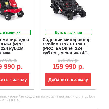
ь в наличии
Есть в наличии
 минирайдер
Садовый минирайдер
 XP64 (PRC,
Evoline TRG 61 CM L
224 куб.см,
(PRC, EVOline, 224
тика,
куб.см., механика 4/1,
рник 130 л,
травосборник 150 л,
39 990 р.
175 990 р.
кошения 66
ширина кошения 61
9 990 р.
159 990 р.
г)
см, 3 в 1, фара, 120 кг)
ить к заказу
Добавить к заказу
ния, уточняйте сведения на момент покупки и оплаты. Вся
и 437 ГК РФ.