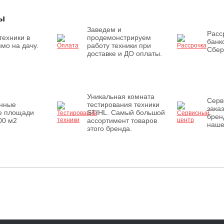
ы
Заведем и
Расс
техники в
продемонстрируем
банк
мо на дачу.
работу техники при
Сбер
доставке и ДО оплаты.
Уникальная комната
Серв
енные
тестирования техники
зака
е площади
STIHL. Самый большой
брен
00 м2
ассортимент товаров
наше
этого бренда.