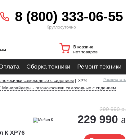
8 (800) 333-06-55
Круглосуточно
В корзине
азы
нет товаров
Оплата
Сборка техники
Ремонт техники
Распечатать
онокосилки самоходные с сидением
|
XP76
К
Минирайдеры - газонокосилки самоходные с сидением
299 990 р.
229 990
л К XP76