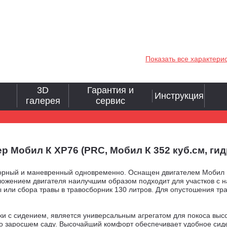
Показать все характери
3D
Гарантия и
Инструкция
галерея
сервис
Мобил К XP76 (PRC, Мобил К 352 куб.см, гид
орный и маневренный одновременно. Оснащен двигателем Мобил К
ожением двигателя наилучшим образом подходит для участков с на
или сбора травы в травосборник 130 литров. Для опустошения тра
ки с сидением, является универсальным агрегатом для покоса выс
но заросшем саду. Высочайший комфорт обеспечивает удобное сиде