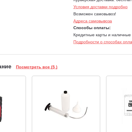
Условия доставки подробно
t.
Экономия времени и удобство - косите без лишних маневров! У
Возможен самовывоз!
жим кошения задних ходом, если подъехать к скашиваемому участ
Адреса самовывоза
ях затруднительно.
Способы оплаты:
уверенное управление - меньше усталости, больше контроля. Покр
Кредитные карты и наличные
Подробности о способах опл
вления и надёжность – лёгкий поворот с минимальным радиусом! 
беспечивает острую реакцию машины на минимальный поворот руля
- косите в любое время ! Светодиодная фара позволит перемещатьс
ание
Посмотреть все (5 )
 регулируется в 4 положениях от 3 см до 9 см.
я с помощью рычага.
нга для автоматизации мойки внутренней поверхности деки. В дек
ть сбора травы в травосборник.
вкой по длине. Комфортная работа оператора любого роста, умень
равлять трактором оператору с ростом от 160 до 195 см.
ин, дюймы - 15х6,0-6.