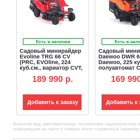
Есть в наличии
Есть в нал
Садовый минирайдер
Садовый мини
Evoline TRG 66 CV
Daewoo DWR 6
(PRC, EVOline, 224
Daewoo, 225 ку
куб.см., вариатор CVT,
полуавтомат C
травосборник 150 л,
травосборник 1
189 990 p.
169 990
ширина кошения 66
ширина кошен
см, 3 в 1, 130 кг)
см., 3 в 1, 127 к
Добавить к заказу
Добавить к 
Внешний вид, цветовая гамма, технические характеристики 
информация на сайте о товарах носит справочный характер и