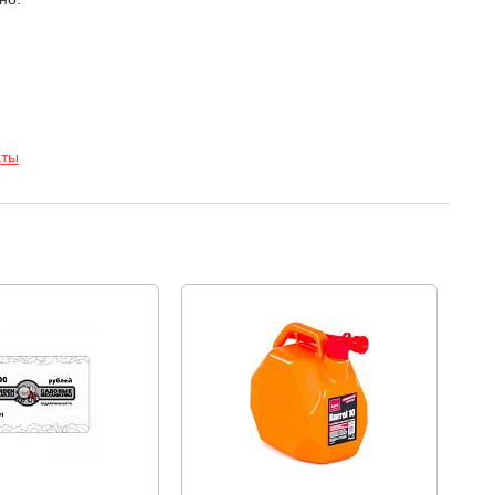
становив режим кошения задним ходом, при движении
ку передом затруднительно из-за сложностей рельефа или
ытие руля из мягкого материала дает ухватистость и
аты
Минимальный радиус разворота позволяет разворачиваться
, что дает фантастическую управляемость и маневренность.
я на райдере и работать в условиях недостаточного
е, очищенной от налипшей травы, создается лучший
шение усталости при длительной работе. Механизм