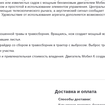
дних или извилистых садов с мощным бензиновым двигателем Моб
ом и простотой в использовании элементов управления. Центральн
мощью телескопического рычага, а акустический сигнал сообщает 
довольствие от использования агрегата дополняется возможность к
ошенной травы в травосборник. Вращаясь, нож создает мощный в
авшие листья.
райдер со сбором в травосборник в трактор с выбросом. Выброс т
 участка.
и привлекательная стоимость владения. Двигатель Мобил К созда
ечивает повышенный ресурс и позволяет работать машине целую с
адёжность конструкции и долговечность. Коленвал с двойным бал
ха предотвращает попадание в двигатель абразивных частиц и по
UFF TORQ JAPAN.
Косите более высокую траву по сравнению с мех
менение трансмиссии ведущей японской компании-производителя 
йдера степенью нажатия на педаль переднего/заднего хода. Транс
Доставка и оплата
ния. Плавно увеличивайте давление на педаль для увеличения скор
Способы доставки:
ходимости используйте педаль тормоза. Используйте специальный 
Курьерская доставка: бесплат