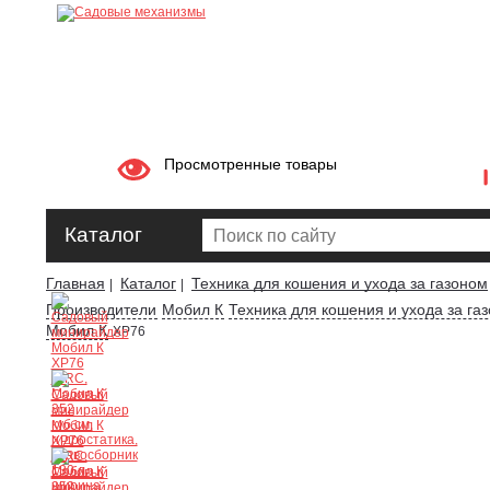
Просмотренные товары
Каталог
Главная
Каталог
Техника для кошения и ухода за газоном
|
|
Производители
Мобил К
Техника для кошения и ухода за га
Мобил К
XP76