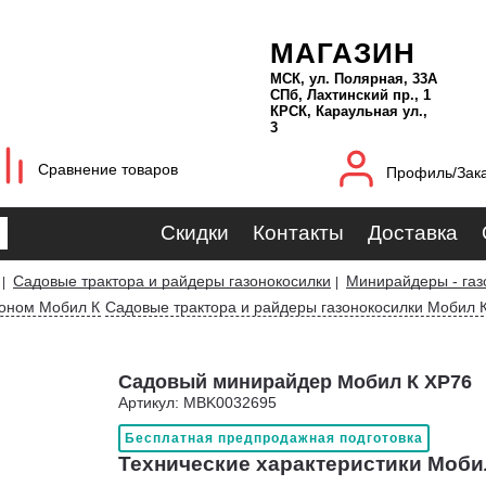
МАГАЗИН
МСК, ул. Полярная, 33А
СПб, Лахтинский пр., 1
КРСК, Караульная ул.,
3
Сравнение товаров
Профиль/Зак
Скидки
Контакты
Доставка
Садовые трактора и райдеры газонокосилки
Минирайдеры - газ
|
|
зоном Мобил К
Садовые трактора и райдеры газонокосилки Мобил 
Садовый минирайдер Мобил К XP76
Артикул: MBK0032695
Бесплатная предпродажная подготовка
Технические характеристики Моби