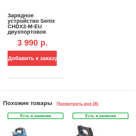
Зарядное
устройство Senix
CHDX2-M-EU
двухпортовое
для
3 990 p.
аккумуляторов
18В (2 х 3А)
Добавить к заказу
Похожие товары
Посмотреть все (8)
Есть в наличии
Есть в наличии