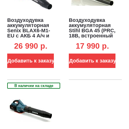
Воздуходувка
Воздуходувка
аккумуляторная
аккумуляторная
Senix BLAX6-M1-
Stihl BGA 45 (PRC,
EU с АКБ 4 А/ч и
18В, встроенный
ЗУ (PRC, 60В, BL,
аккумулятор,
26 990 p.
17 990 p.
75 м/с, 1380 м3/ч,
макс. расход
воздуха 420 м3/ч,
скорость 44 м/с.,
Добавить к заказу
Добавить к заказу
2,0 кг.)
В наличии на складе