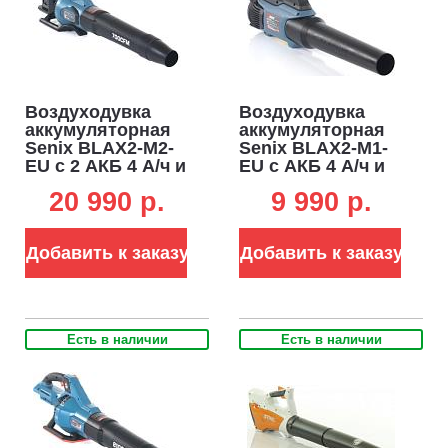
Воздуходувка
Воздуходувка
аккумуляторная
аккумуляторная
Senix BLAX2-M2-
Senix BLAX2-M1-
EU с 2 АКБ 4 А/ч и
EU с АКБ 4 А/ч и
ЗУ (PRC, 2x20В,
ЗУ (PRC, BL 20В,
20 990 p.
9 990 p.
BL, 60 м/с, 1200
45 м/с, 750 м3/ч,
м3/ч, 2.7 кг)
2.46 кг)
Добавить к заказу
Добавить к заказу
Есть в наличии
Есть в наличии