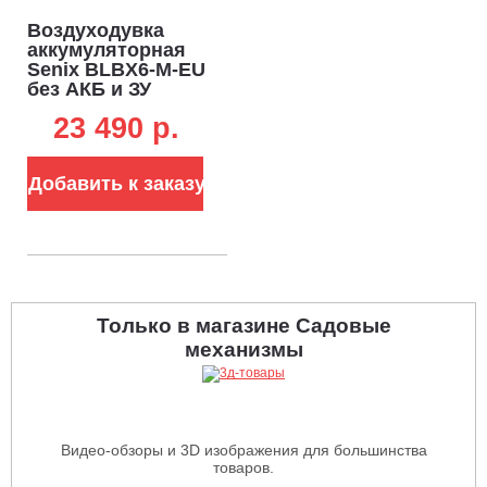
Воздуходувка
аккумуляторная
Senix BLBX6-M-EU
без АКБ и ЗУ
(PRC, 60В, BL, 63
23 490 p.
м/с, 1614 м3/ч)
Добавить к заказу
Только в магазине Садовые
механизмы
Видео-обзоры и 3D изображения для большинства
товаров.