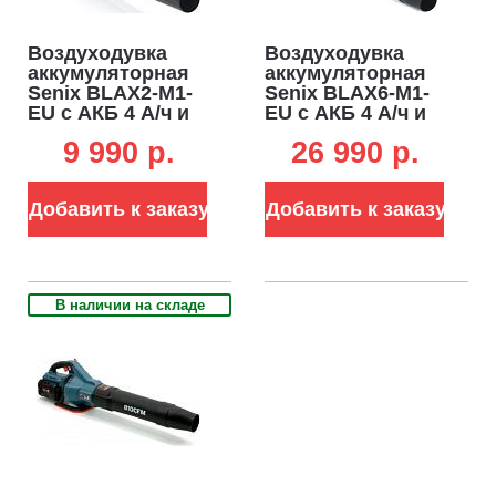
Воздуходувка
Воздуходувка
аккумуляторная
аккумуляторная
Senix BLAX2-M1-
Senix BLAX6-M1-
EU с АКБ 4 А/ч и
EU с АКБ 4 А/ч и
ЗУ (PRC, BL 20В,
ЗУ (PRC, 60В, BL,
9 990 p.
26 990 p.
45 м/с, 750 м3/ч,
75 м/с, 1380 м3/ч)
2.46 кг)
Добавить к заказу
Добавить к заказу
В наличии на складе