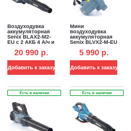
Воздуходувка
Мини
аккумуляторная
воздуходувка
Senix BLAX2-M2-
аккумуляторная
EU с 2 АКБ 4 А/ч и
Senix BLVX2-M-EU
ЗУ (PRC, 2x20В,
без АКБ и ЗУ
20 990 p.
5 990 p.
BL, 60 м/с, 1200
(PRC, 20В, 32-44-
м3/ч, 2.7 кг)
88 м/с, 120 м3/ч,
1.36 кг)
Добавить к заказу
Добавить к заказу
Есть в наличии
Есть в наличии