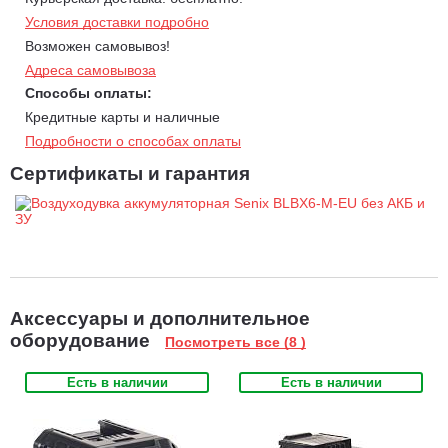
Условия доставки подробно
Электронная регулировка скорости
дает возможность
Возможен самовывоз!
точно настроить поток воздуха для разных задач.
Адреса самовывоза
Эргономика и развесовка
снижают нагрузку на руки,
Способы оплаты:
повышая комфорт при длительной работе.
Кредитные карты и наличные
Полимерная крыльчатка
способствует улучшению
Подробности о способах оплаты
производительности и долговечности инструмента.
Легкость в использовании
— аккумулятор Li-Ion,
Сертификаты и гарантия
совместимый с другими инструментами, и отсутствие
мусоросборника.
Аксессуары и дополнительное
оборудование
Посмотреть все (8 )
Есть в наличии
Есть в наличии