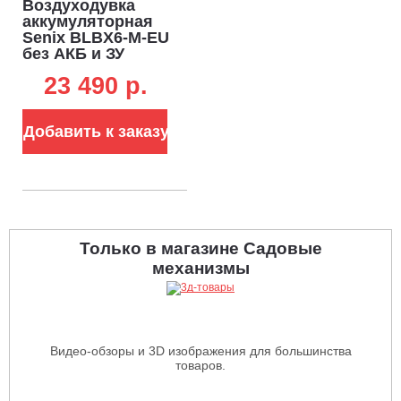
Воздуходувка
аккумуляторная
Senix BLBX6-M-EU
без АКБ и ЗУ
(PRC, 60В, BL, 63
23 490 p.
м/с, 1614 м3/ч)
Добавить к заказу
Только в магазине Садовые
механизмы
Видео-обзоры и 3D изображения для большинства
товаров.