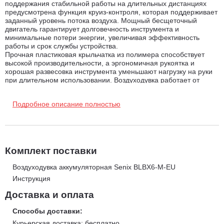
поддержания стабильной работы на длительных дистанциях
предусмотрена функция круиз-контроля, которая поддерживает
заданный уровень потока воздуха. Мощный бесщеточный
двигатель гарантирует долговечность инструмента и
минимальные потери энергии, увеличивая эффективность
работы и срок службы устройства.
Прочная пластиковая крыльчатка из полимера способствует
высокой производительности, а эргономичная рукоятка и
хорошая развесовка инструмента уменьшают нагрузку на руки
при длительном использовании. Воздуходувка работает от
аккумулятора Li-Ion с напряжением 60 В, обеспечивая
отличную автономность и мобильность. Устройство не
Подробное описание полностью
оснащено мусоросборником, что делает его идеальным для
легкой уборки и вывода листвы в определенные места. Это
отличный выбор для частных домовладений и небольших
садов.
Преимущества воздуходувки Senix BLBX6-M-EU-0:
Комплект поставки
Высокая производительность
— объем воздушного потока
Воздуходувка аккумуляторная Senix BLBX6-M-EU
1614 м³/ч и скорость 225 км/ч для быстрой уборки.
Инструкция
Бесщеточный двигатель
обеспечивает более длительный
Доставка и оплата
срок службы и эффективность работы.
Способы доставки:
Круиз-контроль
позволяет поддерживать стабильный поток
Курьерская доставка: бесплатно.
воздуха при длительной эксплуатации.