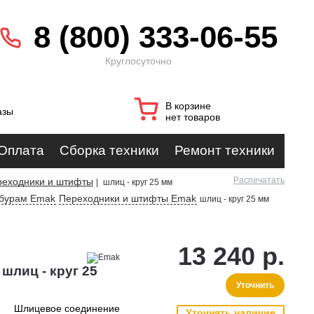
8 (800) 333-06-55
Круглосуточно
В корзине
азы
нет товаров
Оплата
Сборка техники
Ремонт техники
Распечатать
реходники и штифты
|
шлиц - круг 25 мм
обурам Emak
Переходники и штифты Emak
шлиц - круг 25 мм
13 240 р.
шлиц - круг 25
Уточнить
Шлицевое соединение
Уточнять наличие