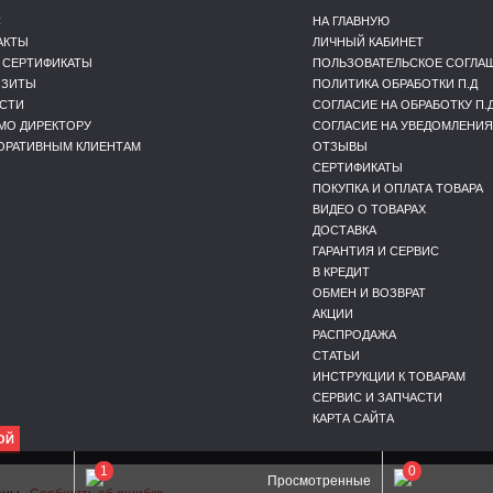
С
НА ГЛАВНУЮ
АКТЫ
ЛИЧНЫЙ КАБИНЕТ
 СЕРТИФИКАТЫ
ПОЛЬЗОВАТЕЛЬСКОЕ СОГЛА
ИЗИТЫ
ПОЛИТИКА ОБРАБОТКИ П.Д
СТИ
СОГЛАСИЕ НА ОБРАБОТКУ П.
МО ДИРЕКТОРУ
СОГЛАСИЕ НА УВЕДОМЛЕНИЯ
ОРАТИВНЫМ КЛИЕНТАМ
ОТЗЫВЫ
СЕРТИФИКАТЫ
ПОКУПКА И ОПЛАТА ТОВАРА
ВИДЕО О ТОВАРАХ
ДОСТАВКА
ГАРАНТИЯ И СЕРВИС
В КРЕДИТ
ОБМЕН И ВОЗВРАТ
АКЦИИ
РАСПРОДАЖА
СТАТЬИ
ИНСТРУКЦИИ К ТОВАРАМ
СЕРВИС И ЗАПЧАСТИ
КАРТА САЙТА
ОЙ
1
0
Просмотренные