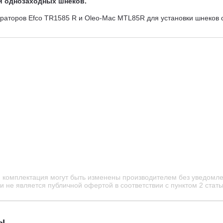
ки однозаходных шнеков.
раторов Efco TR1585 R и Oleo-Mac MTL85R для установки шнеков с
и комплектация могут быть изменены производителем без уведомле
 не является публичной офертой в соответствии с пунктом 2 стать
ы