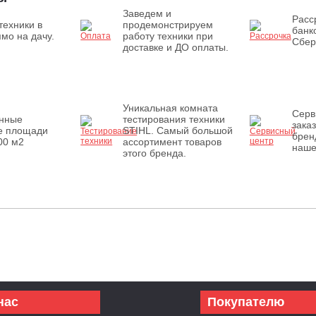
Заведем и
Расс
техники в
продемонстрируем
банк
мо на дачу.
работу техники при
Сбер
доставке и ДО оплаты.
Уникальная комната
Серв
енные
тестирования техники
зака
е площади
STIHL. Самый большой
брен
00 м2
ассортимент товаров
наше
этого бренда.
нас
Покупателю