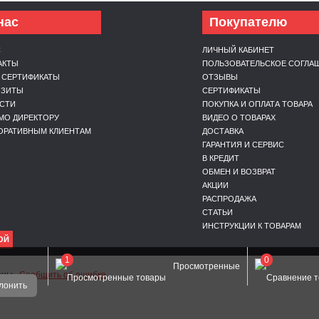
нас
Покупателю
С
ЛИЧНЫЙ КАБИНЕТ
АКТЫ
ПОЛЬЗОВАТЕЛЬСКОЕ СОГЛА
 СЕРТИФИКАТЫ
ОТЗЫВЫ
ИЗИТЫ
СЕРТИФИКАТЫ
СТИ
ПОКУПКА И ОПЛАТА ТОВАРА
МО ДИРЕКТОРУ
ВИДЕО О ТОВАРАХ
ОРАТИВНЫМ КЛИЕНТАМ
ДОСТАВКА
ГАРАНТИЯ И СЕРВИС
В КРЕДИТ
ОБМЕН И ВОЗВРАТ
АКЦИИ
РАСПРОДАЖА
СТАТЬИ
ИНСТРУКЦИИ К ТОВАРАМ
ОЙ
1
0
Просмотренные
щены.
Сообщить об ошибке
лонить