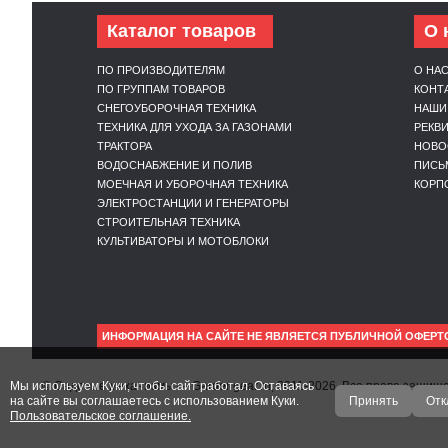
Каталог товаров
О 
ПО ПРОИЗВОДИТЕЛЯМ
О НА
ПО ГРУППАМ ТОВАРОВ
КОНТ
СНЕГОУБОРОЧНАЯ ТЕХНИКА
НАШИ
ТЕХНИКА ДЛЯ УХОДА ЗА ГАЗОНАМИ
РЕКВ
ТРАКТОРА
НОВО
ВОДОСНАБЖЕНИЕ И ПОЛИВ
ПИСЬ
МОЕЧНАЯ И УБОРОЧНАЯ ТЕХНИКА
КОРП
ЭЛЕКТРОСТАНЦИИ И ГЕНЕРАТОРЫ
СТРОИТЕЛЬНАЯ ТЕХНИКА
КУЛЬТИВАТОРЫ И МОТОБЛОКИ
ИНФОРМАЦИЯ НА САЙТЕ НЕ ЯВЛЯЕТСЯ ПУБЛИЧНОЙ ОФЕРТ
Мы используем Куки, чтобы сайт работал. Оставаясь
© Садовые механизмы — Gardengear.ru, 2011-2026. Все права защи
на сайте вы соглашаетесь с использованием Куки.
Принять
Отк
Пользовательское соглашение.