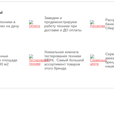
ы
Заведем и
Расс
техники в
продемонстрируем
банк
мо на дачу.
работу техники при
Сбер
доставке и ДО оплаты.
Уникальная комната
Серв
енные
тестирования техники
зака
е площади
STIHL. Самый большой
брен
00 м2
ассортимент товаров
наше
этого бренда.