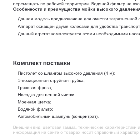
перемещать по рабочей территории. Водяной фильтр на вхо
Особенности и преимущества мойки высокого давления 
Данная модель предназначена для очистки загрязненной 
Аппарат оснащен двумя колесами для удобства транспорт
Данный агрегат комплектуется всеми необходимыми наса
Комплект поставки
Пистолет со шлангом высокого давления (4 м);
1-позиционная струйная трубка;
Грязевая фреза;
Насадка для пенной чистки;
Моечная щетка;
Водяной фильтр;
Автомобильный шампунь (концентрат).
Внешний вид, цветовая гамма, технические характеристики 
информация на сайте о товарах носит справочный характер и