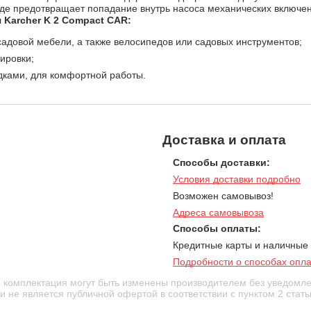
де предотвращает попадание внутрь насоса механических включен
Karcher K 2 Compact CAR:
садовой мебели, а также велосипедов или садовых инструментов;
ировки;
дками, для комфортной работы.
Доставка и оплата
Способы доставки:
Условия доставки подробно
Возможен самовывоз!
Адреса самовывоза
Способы оплаты:
Кредитные карты и наличные
Подробности о способах опл
и комплектация могут быть изменены производителем без уведомле
 не является публичной офертой в соответствии с пунктом 2 стать