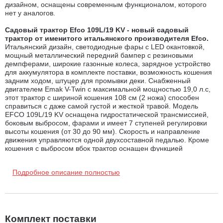
дизайном, оснащены современным функционалом, которого
нет у аналогов.
Садовый трактор Efco 109L/19 KV - новый садовый
трактор от именитого итальянского производителя Efco.
Итальянский дизайн, светодиодные фары с LED окантовкой,
мощный металлический передний бампер с резиновыми
демпферами, широкие газонные колеса, зарядное устройство
для аккумулятора в комплекте поставки, возможность кошения
задним ходом, штуцер для промывки деки. Снабженный
двигателем Emak V-Twin с максимальной мощностью 19,0 л.с,
этот трактор с шириной кошения 108 см (2 ножа) способен
справиться с даже самой густой и жесткой травой. Модель
EFCO 109L/19 KV оснащена гидростатической трансмиссией,
боковым выбросом, фарами и имеет 7 ступеней регулировки
высоты кошения (от 30 до 90 мм). Скорость и направление
движения управляются одной двухсоставной педалью. Кроме
кошения с выбросом вбок трактор оснащен функцией
мульчирования (мульчирующая заглушка в комплекте). Помимо
кошения травы садовый трактор EFCO EF 92R/19 KV способен
Подробное описание полностью
выполнять различного рода операции по уходу за газоном,
такие как опрыскивание, аэрация, скарификация, укатка газона,
транспортировка, разбрасывание удобрений и семян, сбор
мусора различными видами щеток и т.д.
Комплект поставки