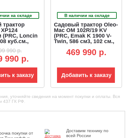
ичии на складе
В наличии на складе
 трактор
Садовый трактор Oleo-
 XP124
Mac OM 102R/19 KV
 (PRC, Loncin
(PRC, Emak K 1900 V-
08 куб.см.,
Twin, 586 см3, 102 см.,
тика,
гидростатика,
99 990 р.
469 990 p.
вание, 240 л.
травосборник 300 л.,
9 990 р.
, ширина
198 кг.)
124 см, 285 кг)
ить к заказу
Добавить к заказу
ния, уточняйте сведения на момент покупки и оплаты. Вся
и 437 ГК РФ.
Доставим технику по
рочка покупки от
всей России