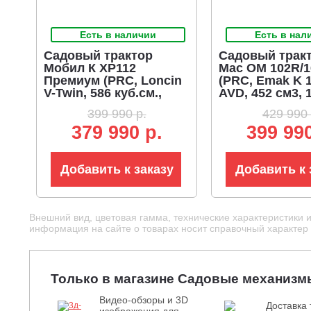
Есть в наличии
Есть в нал
Садовый трактор
Садовый тракт
Мобил К XP112
Mac OM 102R/1
Премиум (PRC, Loncin
(PRC, Emak K 
V-Twin, 586 куб.см.,
AVD, 452 см3, 1
гидростатика,
гидростатика,
399 990 р.
429 990 
мульчирование, 240 л.,
травосборник 3
379 990 р.
399 990
ширина кошения 110
194 кг.)
см, 208 кг)
Добавить к заказу
Добавить к 
Внешний вид, цветовая гамма, технические характеристики 
информация на сайте о товарах носит справочный характер и
Только в магазине Садовые механизм
Видео-обзоры и 3D
Доставка 