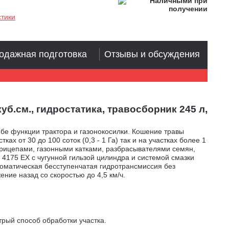
стики
одажная подготовка
Отзывы и обсуждения
.см., гидростатика, травосборник 245 л,
е функции трактора и газонокосилки. Кошение травы
 от 30 до 100 соток (0,3 - 1 Га) так и на участках более 1
рицепами, газонными катками, разбрасывателями семян,
 4175 EX с чугунной гильзой цилиндра и системой смазки
матическая бесступенчатая гидротрансмиссия без
ние назад со скоростью до 4,5 км/ч.
трый способ обработки участка.