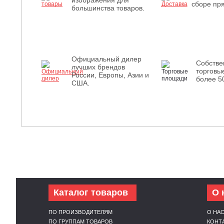
изображения для
сборе пря
большинства товаров.
Официальный дилер
Собств
лучших брендов
торговы
России, Европы, Азии и
более 5
США.
Каталог товаров
О 
ПО ПРОИЗВОДИТЕЛЯМ
О НА
ПО ГРУППАМ ТОВАРОВ
КОНТ