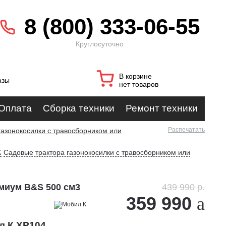
8 (800) 333-06-55
Круглосуточно
В корзине
азы
нет товаров
Оплата
Сборка техники
Ремонт техники
Распечатать
газонокосилки с травосборником или
К
Садовые трактора газонокосилки с травосборником или
миум B&S 500 см3
439 990 р.
359 990
л К XP104