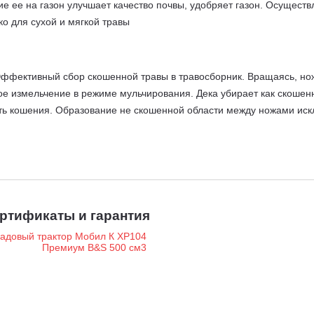
ие ее на газон улучшает качество почвы, удобряет газон. Осущес
о для сухой и мягкой травы
ффективный сбор скошенной травы в травосборник. Вращаясь, но
е измельчение в режиме мульчирования. Дека убирает как скошенн
асть кошения. Образование не скошенной области между ножами ис
трактор со сбором в травосборник в трактор с выбросом. Выброс 
соб обработки участка.
UFF TORQ JAPAN.
Косите более высокую траву по сравнению с мех
менение трансмиссии ведущей японской компании-производителя 
ктора степенью нажатия на педаль переднего/заднего хода. Тран
 Плавно увеличивайте давление на педаль для увеличения скорости
ртификаты и гарантия
 используйте педаль тормоза. Используйте специальный рычаг раз
ростью. Для смены скорости нажмите на педаль тормоза, дождитес
бота без компромиссов – Briggs&Stratton 4175 EX создан для тех,
ериканской корпорации Briggs&Stratton - лидера в производстве б
что обеспечивает повышенный ресурс и позволяет работать машине