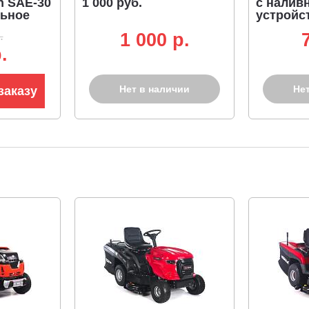
n SAE-30
1 000 руб.
с налив
льное
устройс
.
1 000 p.
.
Нет в наличии
Не
заказу