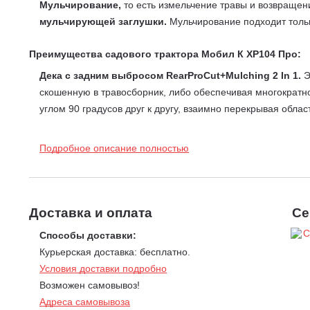
Мульчирование,
то есть измельчение травы и возвращен
мульчирующей заглушки.
Мульчирование подходит тольк
Преимущества садового трактора Мобил К XP104 Про:
Дека с задним выбросом RearProCut+Mulching 2 In 1.
Э
скошенную в травосборник, либо обеспечивая многократно
углом 90 градусов друг к другу, взаимно перекрывая обл
Дефлектор заднего выброса (опционально).
Преврати 
заднего выброса MBK0036507 дает простой и быстрый спо
Подробное описание полностью
Автоматическая бесступенчатая гидротрансмиссия T
быстрее без необходимости переключения передач. При
обеспечивает простое управление скоростью движения тра
км/ч. Коснитесь ногой педали газа для начала движения.
Доставка и оплата
Се
вплоть до полной остановки трактора. При необходимости
Способы доставки:
вручную.начнет движение в соответствии с выбранной ско
Курьерская доставка: бесплатно.
отпустите педаль тормоза.
Условия доставки подробно
Двигатель Briggs&Stratton 4175 EX.
Профессиональная ра
Возможен самовывоз!
бензиновым двигателем 4175 EX от всемирно известной ам
Адреса самовывоза
Цилиндр двигателя 2000 EXi оснащен чугунной гильзой, 