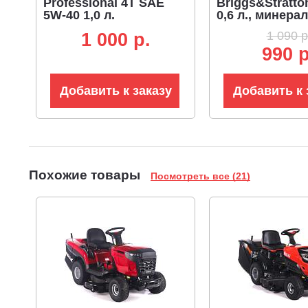
Professional 4T SAE
Briggs&Stratto
5W-40 1,0 л.
0,6 л., минера
полусинтетическое
(ЧЗ)
1 090 р
1 000 p.
(ЧЗ)
990 р
Добавить к заказу
Добавить к 
Похожие товары
Посмотреть все (21)