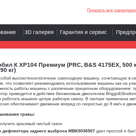
Показать все характери
ование
3D галерея
Гарантия и сервис
Предпр
ил К XP104 Премиум (PRC, B&S 4175EX, 500 куб
0 кг)
собой высокотехнологичную самоходную машину, сочетающую в себ
что позволяет рекомендовать использование машины как на участках
можность работы машины с различным прицепным оборудованием: п
ктор приводится в действие бензиновым двигателем Briggs&Stratton
аботать машине целую рабочую смену. В такторе применена авто
сия обеспечивают движение вперед со скоростью до 8 км/ч и движе
шивания травы:
олучить красивый чистый газон.
о дефлектора заднего выброса MBK0036507
дает простой и быс