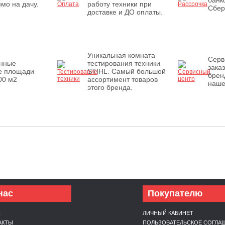
банк
мо на дачу.
работу техники при
Сбер
доставке и ДО оплаты.
Уникальная комната
Серв
енные
тестирования техники
зака
е площади
STIHL. Самый большой
брен
00 м2
ассортимент товаров
наше
этого бренда.
нас
Покупателю
С
ЛИЧНЫЙ КАБИНЕТ
АКТЫ
ПОЛЬЗОВАТЕЛЬСКОЕ СОГЛА