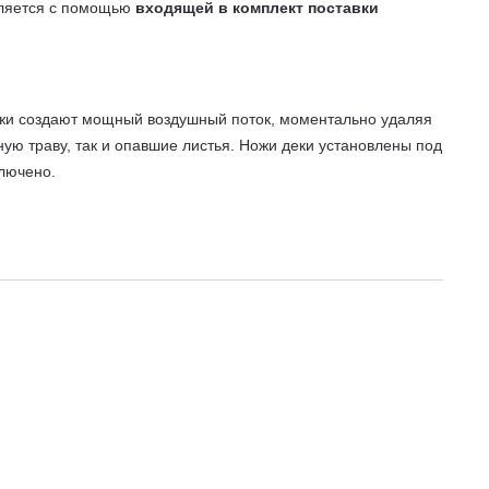
твляется c помощью
входящей в комплект поставки
жи создают мощный воздушный поток, моментально удаляя
ую траву, так и опавшие листья. Ножи деки установлены под
ключено.
травы назад при использовании опционального дефлектора
анической трансмиссией и окашивайте участок на 20%
автоматических гидротрансмиссий TUFF TORQ JAPAN
смиссия имеет расширенный диапазон скоростей от 0,8 до 8
 до максимальной. Отпускайте педаль для снижения скорости
блокировки трансмиссии для перекатывания трактора
ь остановки машины, включите требуемую передачу,
 кто ценит большее. Трактор приводится в действие
ензиновых двигателей для силовой и садовой техники.
 целую смену.
Система смазки двигателя под давлением с