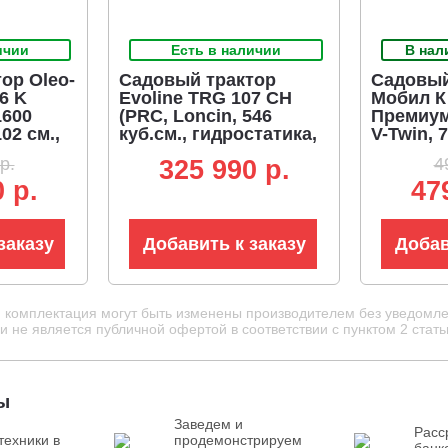
ичии
Есть в наличии
В нал
ор Oleo-
Садовый трактор
Садовый
6 K
Evoline TRG 107 CH
Мобил К
1600
(PRC, Loncin, 546
Премиум
02 см.,
куб.см., гидростатика,
V-Twin, 7
ширина кошения 107
гидроста
р.
4
325 990 p.
00 л.,
см, травосборник 220
мульчиро
 р.
47
л, 192 кг.)
эл/лифт
кошения 
заказу
Добавить к заказу
Добав
и комплектация могут быть изменены производителем без уведомле
 не является публичной офертой в соответствии с пунктом 2 стать
ы
Заведем и
Расс
техники в
продемонстрируем