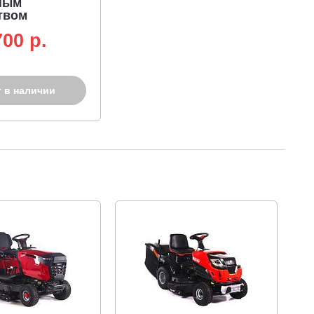
ным
твом
700 p.
т в наличии