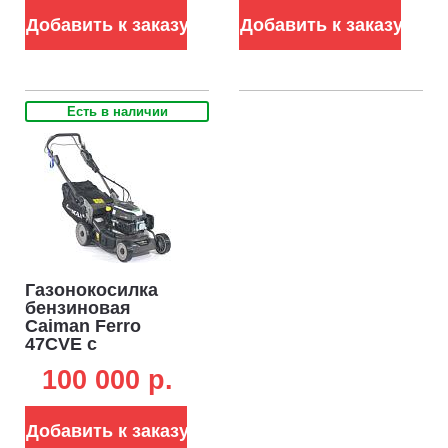
л, 43.2 кг)
Engine, 166 см3,
Добавить к заказу
Добавить к заказу
сталь, 4 в 1, 60 л,
44 кг)
Есть в наличии
Газонокосилка
бензиновая
Caiman Ferro
47CVE с
электрозапуском
100 000 p.
(RUS, 45 см,
Caiman Green
Engine, 166 см3,
Добавить к заказу
сталь, 4 в 1, 50 л,