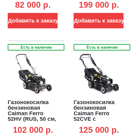
82 000 p.
199 000 p.
146 см3, сталь, 4
Engine, 196 см3,
в 1, 50 л, 41.2 кг)
алюминий,
кардан, тормоз
Добавить к заказу
Добавить к заказу
ножа, 2 в 1, 70 л,
54 кг)
Есть в наличии
Есть в наличии
Газонокосилка
Газонокосилка
бензиновая
бензиновая
Caiman Ferro
Caiman Ferro
52HV (RUS, 50 см,
52CVE с
Honda GCVx170,
электрозапуском
102 000 p.
125 000 p.
166 см3, сталь, 4
(RUS, 49 см,
в 1, вариатор, 60
Caiman Green