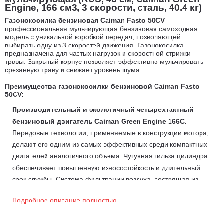
Engine, 166 см3, 3 скорости, сталь, 40.4 кг)
Газонокосилка бензиновая Caiman Fasto 50CV
–
профессиональная мульчирующая бензиновая самоходная
модель с уникальной коробкой передач, позволяющей
выбирать одну из 3 скоростей движения. Газонокосилка
предназначена для частых нагрузок и скоростной стрижки
травы. Закрытый корпус позволяет эффективно мульчировать
срезанную траву и снижает уровень шума.
Преимущества г
азонокосилки бензиновой
Caiman Fasto
50CV:
Производительный и экологичный четырехтактный
бензиновый двигатель Caiman Green Engine 166С.
Передовые технологии, применяемые в конструкции мотора,
делают его одним из самых эффективных среди компактных
двигателей аналогичного объема. Чугунная гильза цилиндра
обеспечивает повышенную износостойкость и длительный
срок службы. Система фильтрации воздуха, состоящая из
поролонового фильтрующего элемента в масляной ванне
Подробное описание полностью
эффективно защищает двигатель от попадания внутрь
частиц, вызывающих повреждения цилиндра и поршня.