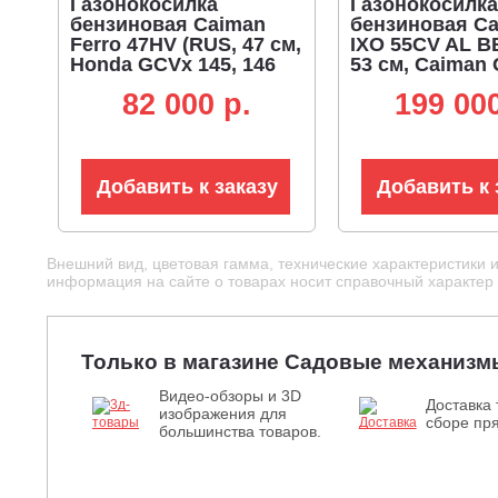
Газонокосилка
Газонокосилка
бензиновая Caiman
бензиновая C
Ferro 47HV (RUS, 47 см,
IXO 55CV AL B
Honda GCVx 145, 146
53 см, Caiman 
см3, сталь, 4 в 1, 50 л,
Engine, 196 см
82 000 p.
199 000
41.2 кг)
алюминий, кар
тормоз ножа, 2 
л, 54 кг)
Добавить к заказу
Добавить к 
Внешний вид, цветовая гамма, технические характеристики 
информация на сайте о товарах носит справочный характер и
Только в магазине Садовые механизм
Видео-обзоры и 3D
Доставка 
изображения для
сборе пря
большинства товаров.