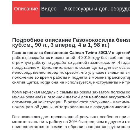
Описание
Видео
Аксессуары и доп. оборуд
Подробное описание Газонокосилка бензин
куб.см., 90 л., 3 вперед, 4 в 1, 98 кг.)
Газонокосилка бензиновая Caiman Twino 80CLV с щеткой
работы, разработок и испытаний. В 2019 году был собран 
огромную работу по доработке данной газонокосилки. 4 год
представляем! Дополнительная плоская щетка для вычесыва
непосредственно перед их срезом, что улучшает внешний в
положение во время работы и поднята в момент транспорти
снятия щетки, когда она не используется, инструменты не тр
Коммерческая модель с самым широким захватом полосы коше
мульчирование) и газонной щеткой для наиболее аккуратной
оптимизация конструкции. В результате получилась максим
ножам разной длины, интегрированным в аэродинамический 
Газонокосилка дает превосходный результат, особенно при 
можете выполнить работу на 30% быстрее, чем с другими г
приподнимается от земли, а обрезки вращаются внутри корп