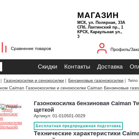
МАГАЗИН
МСК, ул. Полярная, 33А
СПб, Лахтинский пр., 1
КРСК, Караульная ул.,
3
Сравнение товаров
Профиль/Зак
Скидки
Контакты
Доставка
Оп
Газонокосилки и сенокосилки
Бензиновые газонокосилки
|
|
|
Twino
оном Caiman
Газонокосилки и сенокосилки Caiman
Бензиновые газо
Газонокосилка бензиновая Caiman Tw
щеткой
Артикул: 01-010501-0029
Бесплатная предпродажная подготовка
Технические характеристики Caima