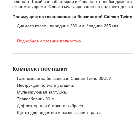
веществ. Такой способ стрижки избавляет от необходимост
экономить время. Однако мульчирование не подходит для к
Преимущества газонокосилки бензиновой Caiman Twino
Диаметр колес - передние 230 мм. / задние 265 мм.
Скорость движения вперед - 3,0 / 3,5 / 4.2 км/ч.
Подробное описание полностью
Комплект поставки
Газонокосилка бензиновая Caiman Twino 80CLV.
Инструкция по эксплуатации.
Мульчирующая заглушка.
Травосборник 90 л.
Дефлектор для бокового выброса.
Щетка для поднятия и вычесывания травы.