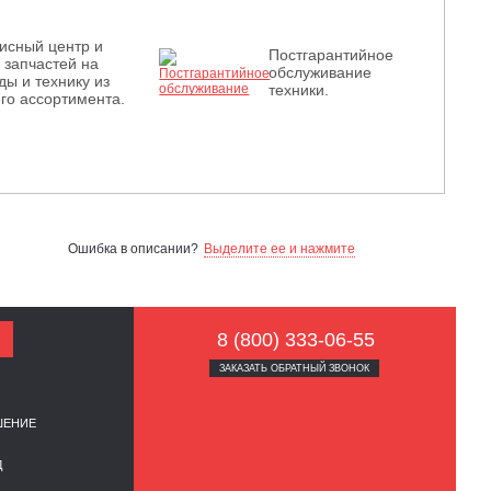
исный центр и
Постгарантийное
з запчастей на
обслуживание
ды и технику из
техники.
го ассортимента.
Ошибка в описании?
Выделите ее и нажмите
8 (800) 333-06-55
ЗАКАЗАТЬ ОБРАТНЫЙ ЗВОНОК
ШЕНИЕ
Д