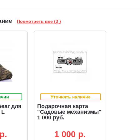
Газонокосилка Twino 80CV является флагманом среди моделей
газона и обеспечивая дополнительную производительность, к
имеющими ширину кошения 53 см. Конструкция вращения ноже
площадь за один проход, не оставляя непрокошенных участков
ание
Посмотреть все (3 )
травосборник, при боковом выбросе и при мульчировании трав
Уникальная система привода ножей.
Система клиновых ремн
производительности газонокосилки. Значительно сокращает в
расположение шкивов обеспечивает максимальную передачу м
повышая тем самым его долговечность. В конструкции не исполь
не выдерживают постоянных интенсивных нагрузок.
Независимая регулировка высоты кошения.
Газонокосилка
и задней частей машины с 15 точками фиксации от 17 мм до 1
любым газоном. Как с низкой и ухоженной травой, так и с зап
4 режима кошения:
Сбор травы в травосборник. (огромный травосборник 90 л.)
ичии
Уточнять наличие
Боковой выброс.
ear для
Подарочная карта
Мульчирование.
 L
"Садовые механизмы"
Задний выброс (при снятом травосборнике и полузакрытой к
1 000 руб.
p.
1 000 p.
Большие широкие колеса.
Ширина и размер колёс, пропорци