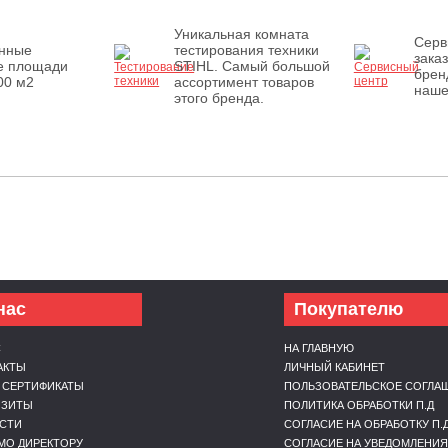
Уникальная комната
Серв
енные
тестирования техники
зака
е площади
STIHL. Самый большой
брен
00 м2
ассортимент товаров
наше
этого бренда.
нас
Покупателю
С
НА ГЛАВНУЮ
АКТЫ
ЛИЧНЫЙ КАБИНЕТ
 СЕРТИФИКАТЫ
ПОЛЬЗОВАТЕЛЬСКОЕ СОГЛА
ИЗИТЫ
ПОЛИТИКА ОБРАБОТКИ П.Д
СТИ
СОГЛАСИЕ НА ОБРАБОТКУ П.
МО ДИРЕКТОРУ
СОГЛАСИЕ НА УВЕДОМЛЕНИЯ