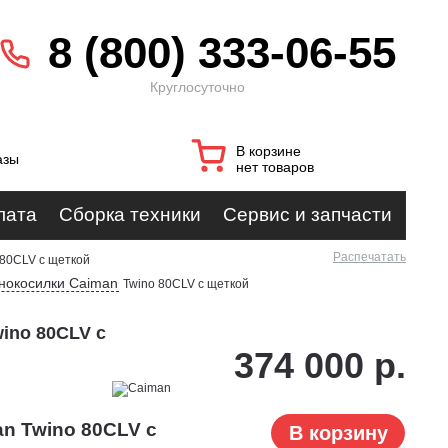
8 (800) 333-06-55
Круглосуточно
В корзине
азы
нет товаров
лата
Сборка техники
Сервис и запчасти
Распечатать
 80CLV с щеткой
нокосилки Caiman
Twino 80CLV с щеткой
ino 80CLV с
374 000 р.
n Twino 80CLV с
В корзину