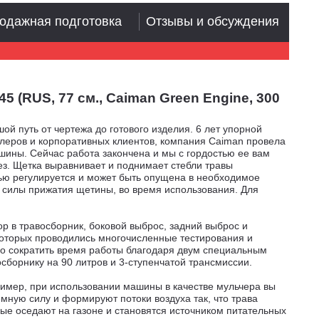
одажная подготовка
Отзывы и обсуждения
 (RUS, 77 см., Caiman Green Engine, 300
й путь от чертежа до готового изделия. 6 лет упорной
илеров и корпоративных клиентов, компания Caiman провела
шины. Сейчас работа закончена и мы с гордостью ее вам
з. Щетка выравнивает и поднимает стебли травы
тью регулируется и может быть опущена в необходимое
 силы прижатия щетины, во время использования. Для
р в травосборник, боковой выброс, задний выброс и
 которых проводились многочисленные тестирования и
но сократить время работы благодаря двум специальным
борнику на 90 литров и 3-ступенчатой трансмиссии.
ример, при использовании машины в качестве мульчера вы
ную силу и формируют потоки воздуха так, что трава
ые оседают на газоне и становятся источником питательных