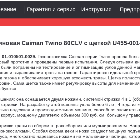
ование
Гарантия и сервис
Инструкция
Предпр
овая Caiman Twino 80CLV с щеткой U455-00145
 01-010501-0029
.
Газонокосилка Caiman серии Twino прошла большо
первый прототип и проведены первые испытания. Следуя отзывам д
а были потрачены на тестирование и оптимизацию узлов данной ма
ния и выравнивания травы на газоне. Гарантирован идеальный сре
ид газона и обеспечивает хорошую всхожесть травы. Щетка полнос
ровки. Сама щетка также имеет регулировку высоты для изменения
ебуются.
ния: она оснащается двумя ножами, системой стрижки 4 в 1 (сбо
 стрижки. На разработку этой машины ушло более 6 лет, 4 года из
ально надежная и производительная машина, способная значитель
корпус, мощному двигателю объемом 300 куб. см, большому травос
стрижке травы со сбором в травосборник или мульчированием. Нап
азонокосилками. Особая форма деки и ножи создают мощную подъем
уса, многократно нарезаясь ножами на мельчайшие частицы, котор