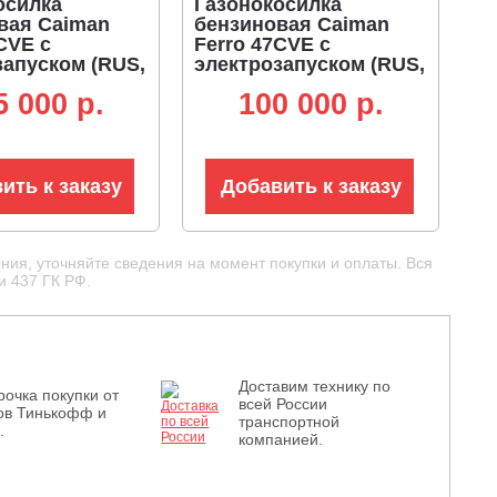
осилка
Газонокосилка
вая Caiman
бензиновая Caiman
CVE с
Ferro 47CVE с
запуском (RUS,
электрозапуском (RUS,
aiman Green
45 см, Caiman Green
5 000 p.
100 000 p.
166 см3, сталь,
Engine, 166 см3, сталь,
л, 44 кг)
4 в 1, 50 л, 40.5 кг)
ить к заказу
Добавить к заказу
ния, уточняйте сведения на момент покупки и оплаты. Вся
и 437 ГК РФ.
Доставим технику по
рочка покупки от
всей России
ов Тинькофф и
транспортной
.
компанией.