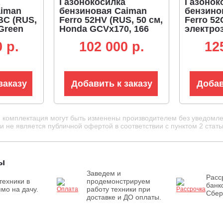
Газонокосилка
Газонок
aiman
бензиновая Caiman
бензино
BC (RUS,
Ferro 52HV (RUS, 50 см,
Ferro 52
Green
Honda GCVx170, 166
электро
3,
см3, сталь, 4 в 1,
49 см, C
 p.
102 000 p.
12
дан,
вариатор, 60 л, 43.2 кг)
Engine, 
в 1, 70
4 в 1, 60 
заказу
Добавить к заказу
Добав
и комплектация могут быть изменены производителем без уведомле
 не является публичной офертой в соответствии с пунктом 2 стать
ы
Заведем и
Расс
техники в
продемонстрируем
банк
мо на дачу.
работу техники при
Сбер
доставке и ДО оплаты.