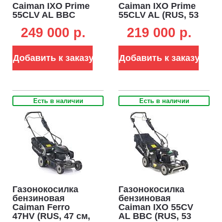
Caiman IXO Prime
Caiman IXO Prime
55CLV AL BBC
55CLV AL (RUS, 53
(RUS, 53 см,
см, Caiman Green
249 000 p.
219 000 p.
Caiman Green
Engine, 224см3,
Engine, 224см3,
алюминий,
алюминий,
кардан, 2 в 1, 70 л,
Добавить к заказу
Добавить к заказу
кардан, тормоз
54,4 кг.)
ножа, 2 в 1, 70 л,
58 кг.)
Есть в наличии
Есть в наличии
Газонокосилка
Газонокосилка
бензиновая
бензиновая
Caiman Ferro
Caiman IXO 55CV
47HV (RUS, 47 см,
AL BBC (RUS, 53