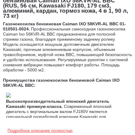
бензиновая Caiman IXO 58KVR-AL BBC
(RUS, 56 см, Kawasaki FJ180, 179 см3,
алюминий, кардан, тормоз ножа, 4 в 1, 90 л,
73 кг)
Газонокосилка бензиновая Caiman IXO 58KVR-AL BBC 01-
010501-0024.
Профессиональная самоходная газонокосилка
Caiman Ixo 58KVR-AL BBC предназначена для полосной
стрижки газона, благодаря прижимному заднему ролику.
Модель оснащается мощным долговечным двигателем
Kawasaki, прочным алюминиевым корпусом, объемным
травосборником, муфтой ножа BBC, повышающей безопасность
и удобство использования. Регулируемые рукоятки с системой
снижения вибрации повышают комфорт работы. Площадь
обработки - 5000 м2.
Преимущества газонокосилки бензиновой Caiman IXO
58KVR-AL BBC
:
Высокопроизводительный японский двигатель
Kawasaki премиум-класса.
Современный японский
двигатель с вертикальным валом FJ180V является
специальной разработкой компании Kawasaki для
газонокосилок и садовых агрегатов профессионального
уровня. Все компоненты двигателя надежные и
Подробное описание полностью
износостойкие, что гарантирует длительную бесперебойную