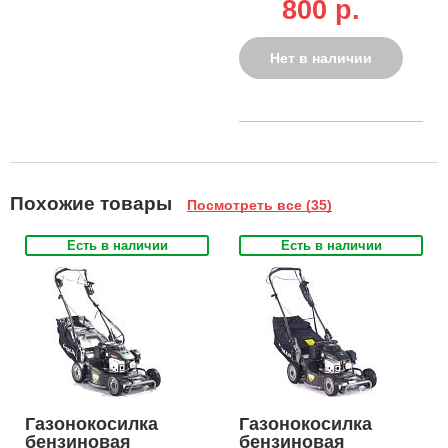
характеристики деки и повысить срок службы.
800 p.
GP/GX/GXV/GC/GCV
(аналог Stihl
00014007002,
Нет в наличии
Honda 98079-
55846)
Похожие товары
Посмотреть все (35)
Есть в наличии
Есть в наличии
Газонокосилка
Газонокосилка
бензиновая
бензиновая