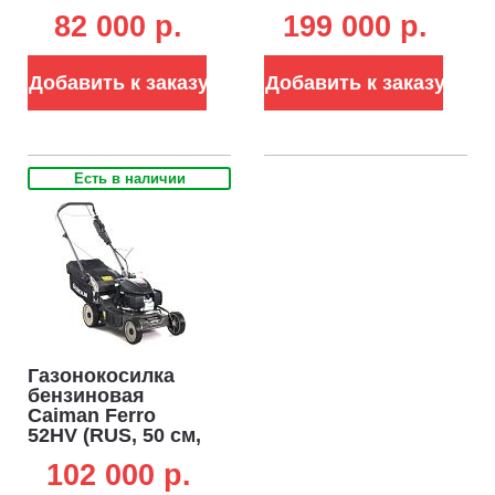
Honda GCVx 145,
см, Caiman Green
82 000 p.
199 000 p.
146 см3, сталь, 4
Engine, 196 см3,
в 1, 50 л, 41.2 кг)
алюминий,
кардан, тормоз
Добавить к заказу
Добавить к заказу
ножа, 2 в 1, 70 л,
54 кг)
Есть в наличии
Газонокосилка
бензиновая
Caiman Ferro
52HV (RUS, 50 см,
Honda GCVx170,
102 000 p.
166 см3, сталь, 4
в 1, вариатор, 60