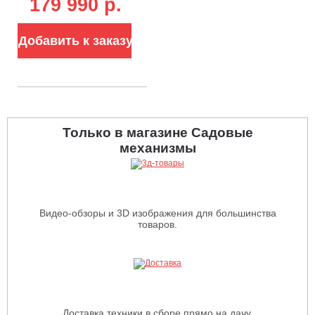
179 990 р.
травосборник 130
л, ширина
кошения 66 см,
125 кг)
Добавить к заказу
Только в магазине Садовые
механизмы
Видео-обзоры и 3D изображения для большинства
товаров.
Доставка техники в сборе прямо на дачу.