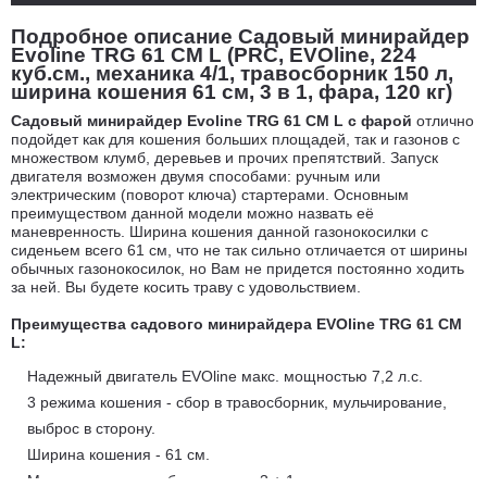
Подробное описание Садовый минирайдер
Evoline TRG 61 CM L (PRC, EVOline, 224
куб.см., механика 4/1, травосборник 150 л,
ширина кошения 61 см, 3 в 1, фара, 120 кг)
Садовый минирайдер Evoline TRG 61 CM L с фарой
отлично
подойдет как для кошения больших площадей, так и газонов с
множеством клумб, деревьев и прочих препятствий. Запуск
двигателя возможен двумя способами: ручным или
электрическим (поворот ключа) стартерами. Основным
преимуществом данной модели можно назвать её
маневренность. Ширина кошения данной газонокосилки с
сиденьем всего 61 см, что не так сильно отличается от ширины
обычных газонокосилок, но Вам не придется постоянно ходить
за ней. Вы будете косить траву с удовольствием.
Преимущества садового минирайдера EVOline TRG 61 CM
L:
Надежный двигатель EVOline макс. мощностью 7,2 л.с.
3 режима кошения - сбор в травосборник, мульчирование,
выброс в сторону.
Ширина кошения - 61 см.
Механическая коробка передач 3 + 1.