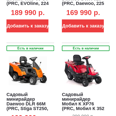
(PRC, EVOline, 224
(PRC, Daewoo, 225
куб.см., вариатор
куб.см.,
189 990 p.
169 990 p.
CVT,
полуавтомат CVT,
травосборник 150
травосборник 150
л, ширина
л., ширина
Добавить к заказу
Добавить к заказу
кошения 66 см, 3
кошения 61 см., 3
в 1, 130 кг)
в 1, 127 кг.)
Есть в наличии
Есть в наличии
Садовый
Садовый
минирайдер
минирайдер
Daewoo DLR 66M
Мобил К XP76
(PRC, Stiga ST250,
(PRC, Мобил К 352
224 куб.см.,
куб.см,