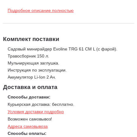
Вместительный травосборник объемом 150 литров.
Подробное описание полностью
5 положений регулировки высоты кошения от 35 до 75 мм.
Максимальная скорость движения вперед 6 км/ч.
Запуск возможен как ручным стартером, так и ключом.
Съемный аккумулятор (Li-Ion) для быстрой подзарядки.
Комплект поставки
Компактные размеры для кошения в труднодоступных
Садовый минирайдер Evoline TRG 61 CM L (с фарой).
местах.
Травосборник 150 л.
Удобное кресло оператора.
Мульчирующая заглушка.
Защитный бампер.
Инструкция по эксплуатации.
Подстаканник.
Аккумулятор Li-Ion 2 Aч.
Светодиодные фары.
Доставка и оплата
Способы доставки:
Курьерская доставка: бесплатно.
Условия доставки подробно
Возможен самовывоз!
Адреса самовывоза
Способы оплаты: