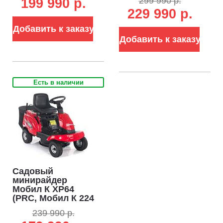
299 990 р.
199 990 p.
механика 4/1,
гидростатика,
229 990 р.
травосборник 150
травосборник 130
л, ширина
л, ширина
Добавить к заказу
кошения 66 см., 3
кошения 76 см,
в 1, 130,5 кг.)
164.5 кг)
Добавить к заказу
Есть в наличии
Садовый
минирайдер
Мобил К XP64
(PRC, Мобил К 224
куб.см,
239 990 р.
гидростатика,