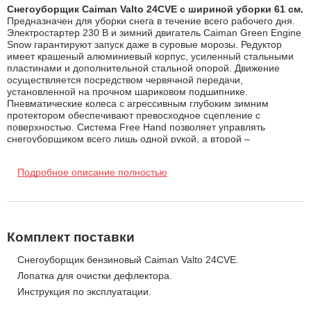
Снегоуборщик Caiman Valto 24CVE с шириной уборки 61 см.
Предназначен для уборки снега в течение всего рабочего дня.
Электростартер 230 В и зимний двигатель Caiman Green Engine
Snow гарантируют запуск даже в суровые морозы. Редуктор
имеет крашеный алюминиевый корпус, усиленный стальными
пластинами и дополнительной стальной опорой. Движение
осуществляется посредством червячной передачи,
установленной на прочном шариковом подшипнике.
Пневматические колеса с агрессивным глубоким зимним
протектором обеспечивают превосходное сцепление с
поверхностью. Система Free Hand позволяет управлять
снегоуборщиком всего лишь одной рукой, а второй –
регулировать направление и дальность выброса снега.
Подробное описание полностью
Преимущества снегоуборщика Caiman Valto 24 CVE:
Система The Right Balance - минимум нагрузки на
позвоночник при работе.
Отлично сбалансированная
эргономичная конструкция снегоуборщика создана таким
Комплект поставки
образом, что во время уборки снега воздействия на руки и
Снегоуборщик бензиновый Caiman Valto 24CVE.
позвоночник оператора сводятся к минимуму. Центр тяжести
Лопатка для очистки дефлектора.
снегоуборщика смещён в сторону ковша, что позволяет ему
Инструкция по эксплуатации.
во время работы не "выпрыгивать" из снега. Результат -