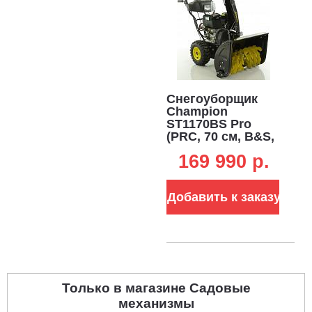
Подогрев рукояток.
Снегоуборщик оснащен рукоятками с
постоянным режимом обогрева. Это позволяет работать с
комфортом даже при самых сильных морозах.
Снегоуборщик
Champion
ST1170BS Pro
(PRC, 70 см, B&S,
420 см3, скорости
169 990 p.
6/2, эл/стартер
220В,
автоматический
Добавить к заказу
дифференциал,
фара, 121 кг)
Только в магазине Садовые
механизмы