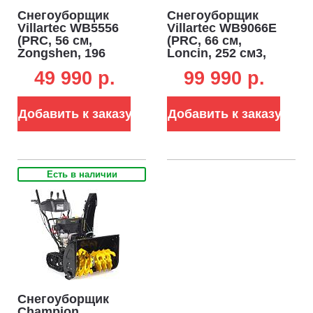
Снегоуборщик
Снегоуборщик
Villartec WB5556
Villartec WB9066E
(PRC, 56 см,
(PRC, 66 см,
Zongshen, 196
Loncin, 252 см3,
см3, скорости 4/1,
эл/стартер 220В,
49 990 p.
99 990 p.
52 кг)
фара, скорости
6/2, 80 кг)
Добавить к заказу
Добавить к заказу
Есть в наличии
Снегоуборщик
Champion