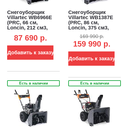
Снегоуборщик
Снегоуборщик
Villartec WB6966E
Villartec WB1387E
(PRC, 66 см,
(PRC, 86 см,
Loncin, 212 см3,
Loncin, 375 см3,
эл/стартер 220В,
эл/стартер 220В,
169 990 р.
87 690 p.
фара, скорости
фара, подогрев
159 990 р.
6/2, 87 кг)
рукояток,
дифференциал,
Добавить к заказу
скорости 6/2, 127
кг)
Добавить к заказу
Есть в наличии
Есть в наличии