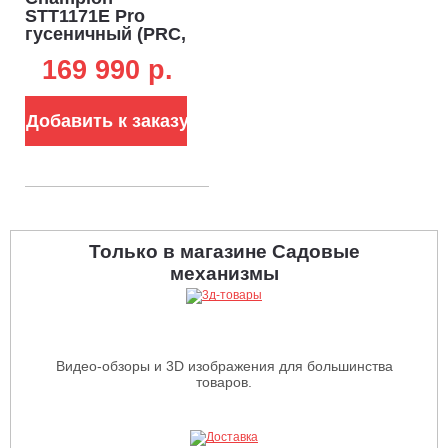
STT1171E Pro
гусеничный (PRC,
70 см, Champion
169 990 p.
зимний, 375 см3,
эл/стартер 220В,
фара,
Добавить к заказу
разблокировка
гусениц, 123,5 кг)
Только в магазине Садовые
механизмы
Видео-обзоры и 3D изображения для большинства
товаров.