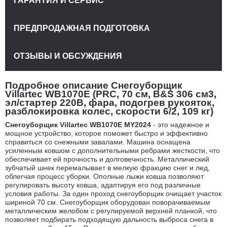
ГАРАНТИЯ И СЕРВИС
ПРЕДПРОДАЖНАЯ ПОДГОТОВКА
ОТЗЫВЫ И ОБСУЖДЕНИЯ
Подробное описание Снегоуборщик
Villartec WB1070E (PRC, 70 см, B&S 306 см3,
эл/стартер 220В, фара, подогрев рукояток,
разблокировка колес, скорости 6/2, 109 кг)
Снегоуборщик Villartec WB1070E MY2024
- это надежное и
мощное устройство, которое поможет быстро и эффективно
справиться со снежными завалами. Машина оснащена
усиленным ковшом с дополнительными ребрами жесткости, что
обеспечивает ей прочность и долговечность. Металлический
зубчатый шнек перемалывает в мелкую фракцию снег и лед,
облегчая процесс уборки. Ополные лыжи ковша позволяют
регулировать высоту ковша, адаптируя его под различные
условия работы. За один проход снегоуборщик очищает участок
шириной 70 см. Снегоуборщик оборудован поворачиваемым
металлическим желобом с регулируемой верхней планкой, что
позволяет подбирать подходящую дальность выброса снега в