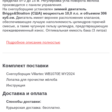
пределах от 0 до 15 м. Регулировка угла поворота желоба
производится с панели управления.
На снегоуборщике установлен
зимний двигатель
Briggs&Stratton (США) мощностью 10,0 л.с. и объемом 306
куб.см.
Двигатель имеет верхнее расположение клапанов,
обеспечивающее лучшую наполняемость цилиндров горючей
смесью, а также чугунную гильзу цилиндра, предотвращающую
преждевременный износ. Оптимальная емкость бака (3 литра)
позволяет сократить количество перерывов для дозаправки.
Электростартер от сети 220 вольт
помогает легко и быстро
Подробное описание полностью
запустить двигатель даже в сильный мороз. Также
предусмотрен ручной запуск. Подогрев рукояток делает работу
комфортной даже при низких температурах.
Преимущества снегоуборщика Villartec WB1070E
модельного ряда 2024-25 года:
Комплект поставки
Машина оборудована усиленным ковшом с дополнительными
Снегоуборщик Villartec WB1070E MY2024
ребрами жесткости, обеспечивающими изделию прочность и
Лопатка для прочистки жёлоба
долговечность.
Инструкция
Металлический зубчатый шнек перемалывает в мелкую
Доставка и оплата
фракцию снег и лед.
Способы доставки:
Удобные колодки, расположенные в нижней части ковша,
Курьерская доставка: бесплатно.
позволяют регулировать его высоту.