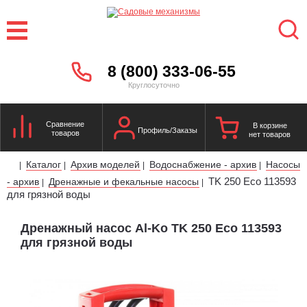
8 (800) 333-06-55
Круглосуточно
Сравнение
В корзине
Профиль/Заказы
товаров
нет товаров
Каталог
Архив моделей
Водоснабжение - архив
Насосы
|
|
|
|
TK 250 Eco 113593
- архив
Дренажные и фекальные насосы
|
|
для грязной воды
Дренажный насос Al-Ko TK 250 Eco 113593
для грязной воды