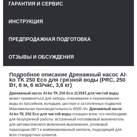
ГАРАНТИЯ И СЕРВИС
ИНСТРУКЦИЯ
ПРЕДПРОДАЖНАЯ ПОДГОТОВКА
ОТЗЫВЫ И ОБСУЖДЕНИЯ
Подробное описание Дренажный насос Al-
ko TK 250 Eco для грязной воды (PRC, 250
Вт, 6 м, 6 м3/час, 3,6 кг)
Дренажный насос Al-ko TK 250 Eco 113593
для чистой воды
может применяться для забора, откачивания и перекачивания
воды из бассейнов, колодцев, цистерн и затопленных подвалов.
Максимальная производительность 6000 л/ч.
Дренажный насос
Al-ko TK 250 Eco
для чистой воды
оснащен всем, что необходимо
для безупречной работы: встроенный поплавковый выключатель
для автоматического включения-выключения, уголковый
переходник (90°) и комбинированный ниппель, подходящий для
всех стандартных шлангов.