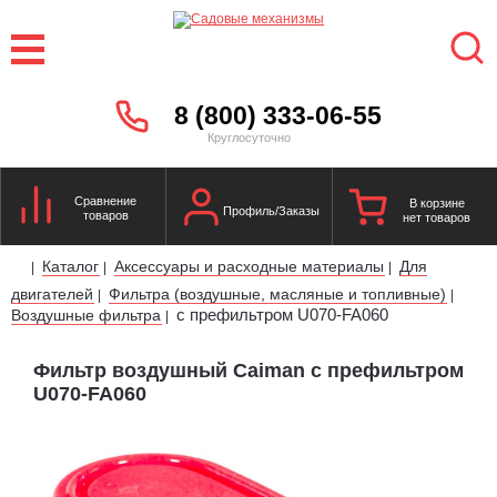
8 (800) 333-06-55
Круглосуточно
Сравнение
В корзине
Профиль/Заказы
товаров
нет товаров
Каталог
Аксессуары и расходные материалы
Для
|
|
|
двигателей
Фильтра (воздушные, масляные и топливные)
|
|
с префильтром U070-FA060
Воздушные фильтра
|
Фильтр воздушный Caiman с префильтром
U070-FA060