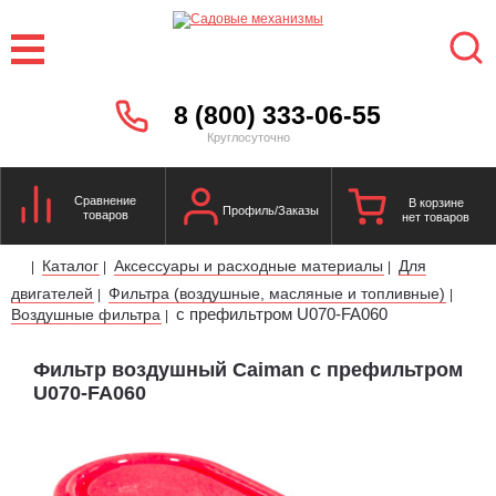
8 (800) 333-06-55
Круглосуточно
Сравнение
В корзине
Профиль/Заказы
товаров
нет товаров
Каталог
Аксессуары и расходные материалы
Для
|
|
|
двигателей
Фильтра (воздушные, масляные и топливные)
|
|
с префильтром U070-FA060
Воздушные фильтра
|
Фильтр воздушный Caiman с префильтром
U070-FA060