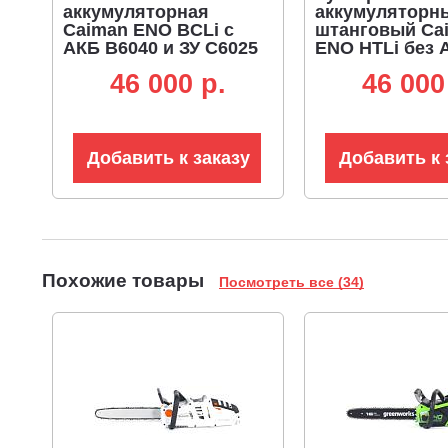
аккумуляторная
аккумуляторн
Caiman ENO BCLi с
штанговый Ca
АКБ B6040 и ЗУ C6025
ENO HTLi без 
(RUS, BL 60В, Standart
(RUS, BL 60В, 
46 000 p.
46 000
Connect, D-рукоятка,
Connect, ножи 
нож 3T + леска 2,4 мм,
шаг 38 мм., шт
4,6 кг.)
см., 5,5 кг.)
Добавить к заказу
Добавить к 
Похожие товары
Посмотреть все (34)