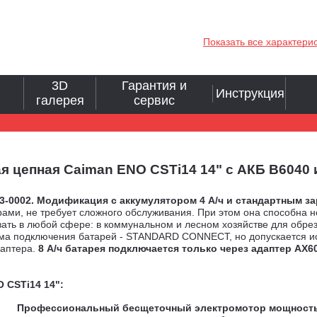
Показать все характери
3D
Гарантия и
Инструкция
галерея
сервис
цепная Caiman ENO CSTi14 14" с АКБ B6040 и 
3-0002.
М
одификация с аккумулятором 4 А/ч и стандартным з
ерами, не требует сложного обслуживания. При этом она способна н
ать в любой сфере: в коммунальном и лесном хозяйстве для обрезк
тема подключения батарей - STANDARD CONNECT, но допускается 
даптера.
8 А/ч батарея подключается только через адаптер AX
 CSTi14 14":
Профессиональный бесщеточный электромотор мощностью