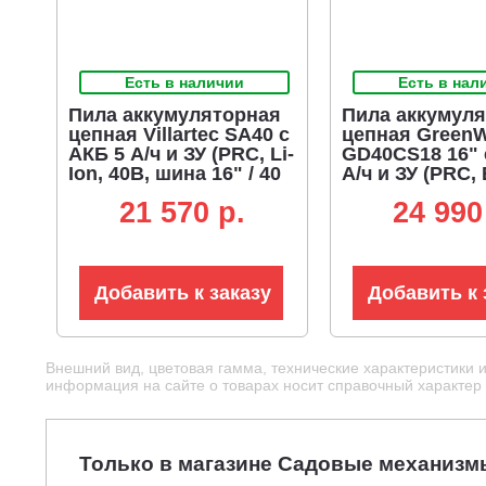
Есть в наличии
Есть в нал
Пила аккумуляторная
Пила аккумул
цепная Villartec SA40 с
цепная Green
АКБ 5 А/ч и ЗУ (PRC, Li-
GD40CS18 16" 
Ion, 40В, шина 16" / 40
А/ч и ЗУ (PRC,
см, 3/8", 1.1 мм, 52E,
3/8"-1.1-56E, 3.
21 570 p.
24 990
2.3 кг.)
Добавить к заказу
Добавить к 
Внешний вид, цветовая гамма, технические характеристики 
информация на сайте о товарах носит справочный характер и
Только в магазине Садовые механизм