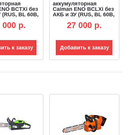
яторная
аккумуляторная
ENO BCTXi без
Caiman ENO BCLXi без
 (RUS, BL 60В,
АКБ и ЗУ (RUS, BL 60В,
nect, T-
Maxi Connect, D-
 000 p.
27 000 p.
, нож 3T +
рукоятка, нож 3T +
 мм, 6.0 кг.)
леска 2,4 мм, 4,7 кг.)
ить к заказу
Добавить к заказу