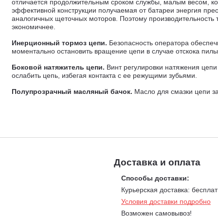
отличается продолжительным сроком службы, малым весом, к
эффективной конструкции получаемая от батареи энергия пре
аналогичных щеточных моторов. Поэтому производительность т
экономичнее.
Инерционный тормоз цепи.
Безопасность оператора обеспеч
моментально остановить вращение цепи в случае отскока пилы
Боковой натяжитель цепи.
Винт регулировки натяжения цепи 
ослабить цепь, избегая контакта с ее режущими зубьями.
Полупрозрачный масляный бачок.
Масло для смазки цепи за
полупрозрачного пластика. Определить остаточный уровень ма
Регулируемый масляный насос.
Эффективная смазка пильно
насос дает возможность регулировать подачу масла оптимальн
цепи, твердость и толщина древесины, температуры окружающ
Эргономичная задняя рукоятка с мягким покрытием.
Мягкое
и безопасный хват.
Доставка и оплата
Стальной цепеуловитель.
Важный элемент безопасности пилы
Способы доставки:
обрыва, не допуская травм оператора.
Курьерская доставка: бесплат
Высокий уровень защиты IPX4.
Данный уровень обеспечивает
Условия доставки подробно
частиц диаметром более 1 мм.
Возможен самовывоз!