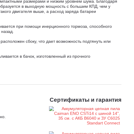
омпактными размерами и низким уровнем шума. Благодаря
образуется в выходную мощность с большим КПД, чем у
акого двигателя выше, а расход заряда батареи
ивается при помощи инерционного тормоза, способного
 назад.
расположен сбоку, что дает возможность подтянуть или
ливается в бачок, изготовленный из прочного
сла можно без необходимости открывать крышку бачка.
й фурнитуры – залог ее долгого срока службы. Масляный
ым образом, исходя из условий работы: размера шины и
ей среды.
 нескользкое покрытие рукоятки обеспечивает комфортный
Сертификаты и гарантия
 – цепеуловитель – позволяет задержать цепь в случае ее
но.
 защиту от водяных брызг, капель дождя, посторонних