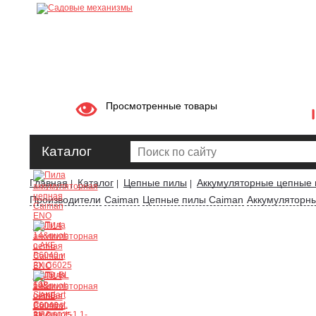
Просмотренные товары
Каталог
Главная
Каталог
Цепные пилы
Аккумуляторные цепные
|
|
|
Производители
Caiman
Цепные пилы Caiman
Аккумуляторн