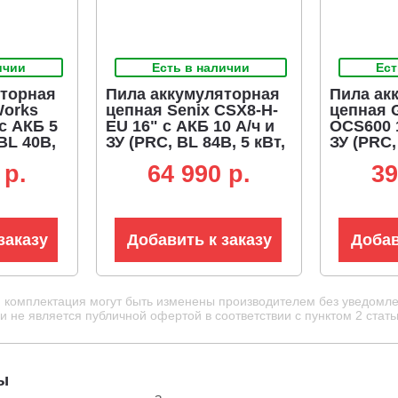
ичии
Есть в наличии
Ест
яторная
Пила аккумуляторная
Пила ак
Works
цепная Senix CSX8-H-
цепная 
с АКБ 5
EU 16" с АКБ 10 А/ч и
OCS600 
 BL 40В,
ЗУ (PRC, BL 84В, 5 кВт,
ЗУ (PRC,
8 кг)
0.325"-1.3-65E, кг)
кВт, 3/8"
 p.
64 990 p.
39
кг)
заказу
Добавить к заказу
Добав
и комплектация могут быть изменены производителем без уведомле
 не является публичной офертой в соответствии с пунктом 2 стать
ы