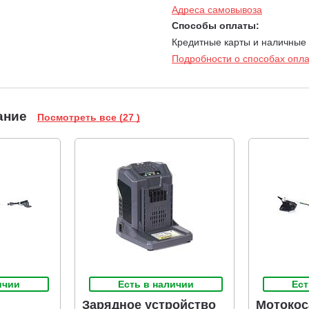
Страховочная петля.
В случае необходимости работы на боль
Адреса самовывоза
платформы автовышки, специальная петля на корпусе пилы поз
Способы оплаты:
допустить падения инструмента на землю.
Кредитные карты и наличные
Подробности о способах опл
Система подключения аккумуляторов STANDARD CONNECT
CONNECT. Однако, вы можете использовать ранцевые батареи
подсоединяемые при помощи специального адаптера. Произво
STANDARD CONNECT B6040 емкостью 4 Ач составляет 100 рез
ание
Посмотреть все (27 )
ичии
Есть в наличии
Ест
Зарядное устройство
Мотокос