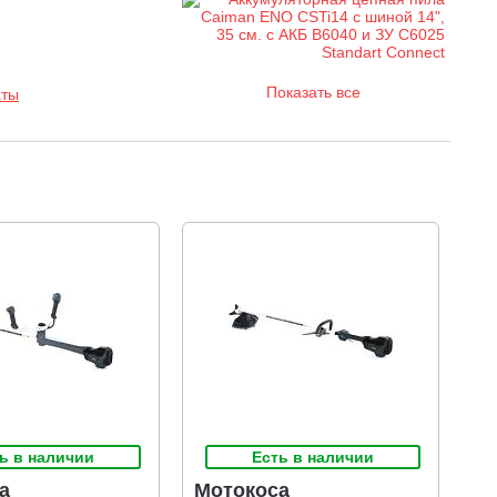
шой высоте, например, при обрезке деревьев с
воляет закрепить страховочный трос или шнур, чтобы не
Показать все
аты
.
Пила подключается к аккумуляторам системы STANDARD
 высокой емкости системы MAXI CONNECT,
дительность цепной пилы при использовании батареи
ов древесины диаметром 15 см.
ь в наличии
Есть в наличии
а
Мотокоса