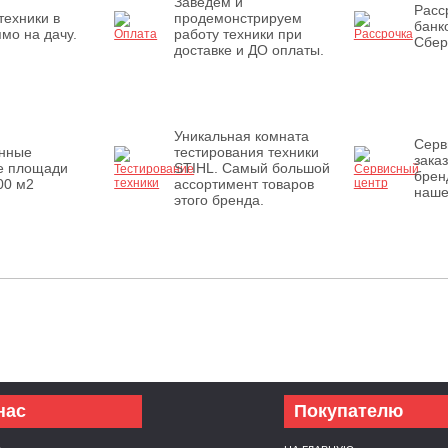
Заведем и
Расс
техники в
продемонстрируем
банк
мо на дачу.
работу техники при
Сбер
доставке и ДО оплаты.
Уникальная комната
Серв
енные
тестирования техники
зака
е площади
STIHL. Самый большой
брен
00 м2
ассортимент товаров
наше
этого бренда.
нас
Покупателю