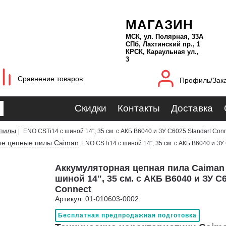
МАГАЗИН
МСК, ул. Полярная, 33А
СПб, Лахтинский пр., 1
КРСК, Караульная ул.,
3
Сравнение товаров
Профиль/Зак
Скидки
Контакты
Доставка
 пилы
|
ENO CSTi14 с шиной 14", 35 см. с АКБ B6040 и ЗУ C6025 Standart Con
ые цепные пилы Caiman
ENO CSTi14 с шиной 14", 35 см. с АКБ B6040 и ЗУ
Аккумуляторная цепная пила Caiman
шиной 14", 35 см. с АКБ B6040 и ЗУ C
Connect
Артикул: 01-010603-0002
Бесплатная предпродажная подготовка