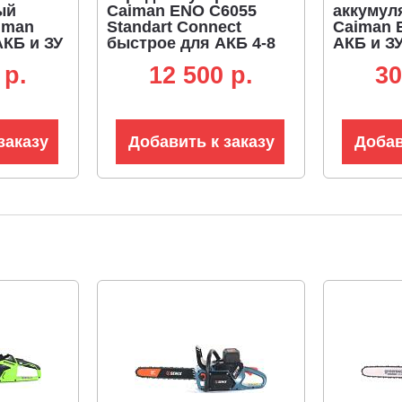
ый
Caiman ENO C6055
аккумул
iman
Standart Connect
Caiman 
АКБ и ЗУ
быстрое для АКБ 4-8
АКБ и ЗУ
Standart
А/ч (PRC, 60В, 5,5 А, 1,1
Maxi Con
 p.
12 500 p.
30
53 см.,
кг.)
рукоятка
анга 122
леска 2.4
заказу
Добавить к заказу
Добав