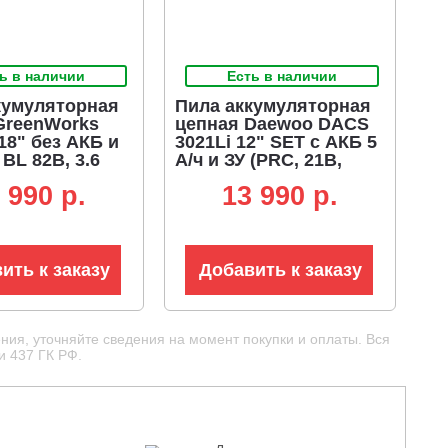
ь в наличии
Есть в наличии
кумуляторная
Пила аккумуляторная
GreenWorks
цепная Daewoo DACS
18" без АКБ и
3021Li 12" SET с АКБ 5
 BL 82В, 3.6
А/ч и ЗУ (PRC, 21В,
-1.3-68E, 4.45
натяжение цепи без
 990 p.
13 990 p.
инструмента, 3/8"-1.1-
45E, 2.6 кг)
ить к заказу
Добавить к заказу
ния, уточняйте сведения на момент покупки и оплаты. Вся
и 437 ГК РФ.