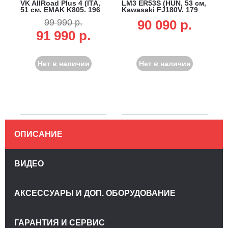
VK AllRoad Plus 4 (ITA,
LM3 ER53S (HUN, 53 см,
51 см, EMAK K805, 196
Kawasaki FJ180V, 179
см3, сталь, вариатор, 4
см3, сталь, 70 л,
99 990 р.
90 090 p.
в1, 70 л, 38.6 кг)
вариатор MySpeed, 4 в
1, 46 кг)
91 990 р.
Нет в наличии
Нет в наличии
ОПИСАНИЕ
ВИДЕО
АКСЕССУАРЫ И ДОП. ОБОРУДОВАНИЕ
ГАРАНТИЯ И СЕРВИС