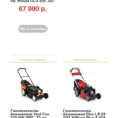
см, Honda GCV 200, 201
см3, вариатор, 4 в 1, 70
67 990 p.
л, сталь, 40 кг)
Нет в наличии
уточнять наличие
уточнять наличие
Газонокосилка
Газонокосилка
бензиновая Yard Fox
бензиновая Efco LR 53
53S HW (PRC, 53 см,
THX AllRoad Plus 4 (ITA,