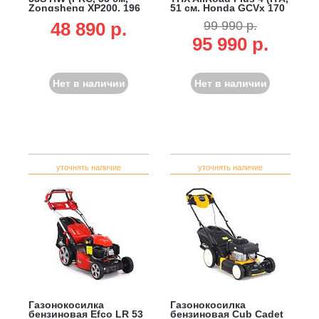
Zongsheng XP200, 196
51 см, Honda GCVx 170
см3, сталь, 3 в 1, 65 л,
OHV, 166 см3, сталь, 4
48 890 p.
99 990 р.
33 кг)
в1, 70 л, 34 кг)
95 990 р.
Нет в наличии
Нет в наличии
уточнять наличие
уточнять наличие
Газонокосилка
Газонокосилка
бензиновая Efco LR 53
бензиновая Cub Cadet