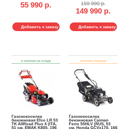
55 990 p.
159 990 р.
вариатор, 4 в 1, 70 л,
алюминий, вариатор,
сталь, 44 кг)
мульчирование, 80 л,
149 990 р.
45.5 кг)
Добавить к заказу
Добавить к заказу
в наличии на складе
уточнять наличие
Газонокосилка
Газонокосилка
бензиновая Efco LR 53
бензиновая Caiman
TK AllRoad Plus 4 (ITA,
Ferro 55HLV (RUS, 53
51 см, EMAK K805, 196
см, Honda GCVx170, 166