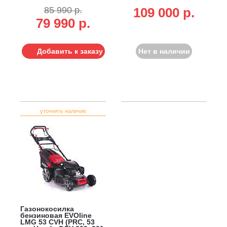
см3, сталь, 4 в1, 70 л,
см3, сталь, 4 в 1,
85 990 р.
109 000 p.
37.4 кг)
вариатор, 70 л, 44.2 кг)
79 990 р.
Добавить к заказу
Нет в наличии
уточнять наличие
Газонокосилка
бензиновая EVOline
LMG 53 CVH (PRC, 53