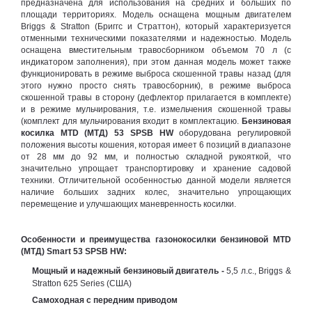
предназначена для использования на средних и больших по
площади территориях. Модель оснащена мощным двигателем
Briggs & Stratton (Бриггс и Страттон), который характеризуется
отменными техническими показателями и надежностью. Модель
оснащена вместительным травосборником объемом 70 л (с
индикатором заполнения), при этом данная модель может также
функционировать в режиме выброса скошенной травы назад (для
этого нужно просто снять травосборник), в режиме выброса
скошенной травы в сторону (дефлектор прилагается в комплекте)
и в режиме мульчирования, т.е. измельчения скошенной травы
(комплект для мульчирования входит в комплектацию.
Бензиновая
косилка MTD (МТД) 53 SPSB HW
оборудована регулировкой
положения высоты кошения, которая имеет 6 позиций в диапазоне
от 28 мм до 92 мм, и полностью складной рукояткой, что
значительно упрощает транспортировку и хранение садовой
техники. Отличительной особенностью данной модели является
наличие больших задних колес, значительно упрощающих
перемещение и улучшающих маневренность косилки.
Особенности и преимущества газонокосилки бензиновой MTD
(МТД) Smart 53 SPSB HW:
Мощный и надежный бензиновый двигатель -
5,5 л.с.,
Briggs &
Stratton 625 Series (США)
Самоходная с передним приводом