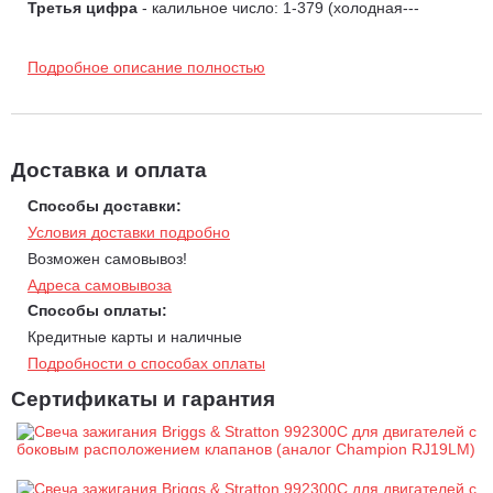
Третья цифра
- калильное число: 1-379 (холодная---
>горячая)
1-25 свечи массового применения;
Подробное описание полностью
25-50 авиационные;
51-75 для спортивных автомобилей;
76-379 специального назначения.
Последние буквы (от 1 до 3)
- конфигурация и тип
Доставка и оплата
электрода
Способы доставки:
Последняя цифра
- зазор между электродами
Условия доставки подробно
нет - 0,75/0,8 мм
4 - 1,0 мм
Возможен самовывоз!
5 - 1,3 мм
Адреса самовывоза
6 - 1,5 мм
Способы оплаты:
Кредитные карты и наличные
Подробности о способах оплаты
Сертификаты и гарантия