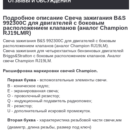
ОТЗЫВЫ И ОБСУЖДЕНИЯ
Подробное описание Свеча зажигания B&S
992300C для двигателей с боковым
расположением клапанов (аналог Champion
RJ19LMR)
Свеча зажигания B&S 992300C для двигателей с боковым
расположением клапанов (аналог Champion RJ19LM).
Свеча зажигания для четырехтактных бензиновых двигателей
Briggs&Stratton с боковым расположением клапанов. Аналог
свечи Champion RJ19LM.
Расшифровка маркировки свечей
Champion.
Первая буква
- вспомогательные элементы свечи.
B - коническое седло;
E - экранированная свеча;
O - проволочный резистор;
Q - индукционный подавитель радиопомех;
R - резистор;
U - дополнительный искровой промежуток.
Вторая буква
- характеристика резьбовой части свечи,мм
(диаметр, длина резьбы, размер под ключ)