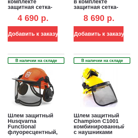
комплекте
в комплекте
защитная сетка-
защитная сетка-
маска для лица,
маска для лица,
4 690 p.
8 690 p.
наушники
наушники,
солнцезащитный
козырек
Добавить к заказу
Добавить к заказу
В наличии на складе
В наличии на складе
Шлем защитный
Шлем защитный
Husqvarna
Champion C1001
Functional
комбинированный
флуоресцентный,
с наушниками
в комплекте
(сетчатый щиток)