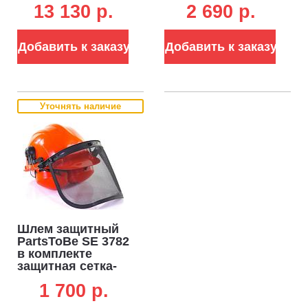
13 130 p.
2 690 p.
защитная сетка-
маска для лица
UltraVIision,
Добавить к заказу
Добавить к заказу
наушники,
солнцезащитный
козырек,
пелерина
Уточнять наличие
Шлем защитный
PartsToBe SE 3782
в комплекте
защитная сетка-
маска для лица и
1 700 p.
наушники