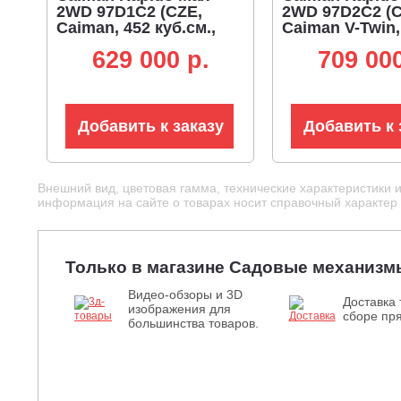
2WD 97D1C2 (CZE,
2WD 97D2C2 (C
Caiman, 452 куб.см.,
Caiman V-Twin,
гидростатика,
куб.см., гидро
629 000 p.
709 000
дифференциал,
дифференциал
травосборник 300 л.,
травосборник 3
92 см., 224 кг.)
92 см., 237 кг.)
Добавить к заказу
Добавить к 
Внешний вид, цветовая гамма, технические характеристики 
информация на сайте о товарах носит справочный характер и
Только в магазине Садовые механизм
Видео-обзоры и 3D
Доставка 
изображения для
сборе пря
большинства товаров.