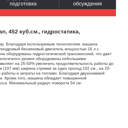
подготовка
обсуждения
 452 куб.см., гидростатика,
кер. Благодаря используемым технологиям, машина
линдровый бензиновый двигатель мощностью 16 л.с.
ни оборудованы гидростатической трансмиссией, что дает
аналогичного уровня оборудованы небольшими
зволяет на 25-50% увеличить продолжительность работы до
(107 мм) ширина стрижки за один проход 102 см., на 20-
работы и затраты на топливо. Благодаря двухножевой
см. Кроме того, машина обладает повышенной
асса. Минимальный радиус поворота 54 см.