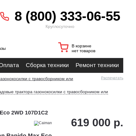
8 (800) 333-06-55
Круглосуточно
В корзине
азы
нет товаров
Оплата
Сборка техники
Ремонт техники
Распечатать
газонокосилки с травосборником или
адовые трактора газонокосилки с травосборником или
 Eco 2WD 107D1C2
619 000 р.
an Rapido Max Eco