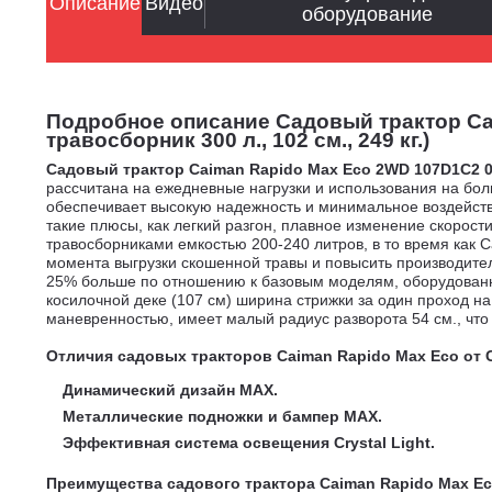
Описание
Видео
оборудование
Подробное описание Садовый трактор Caim
травосборник 300 л., 102 см., 249 кг.)
Садовый трактор Caiman Rapido Max Eco 2WD 107D1C2
рассчитана на ежедневные нагрузки и использования на бо
обеспечивает высокую надежность и минимальное воздейств
такие плюсы, как легкий разгон, плавное изменение скоро
травосборниками емкостью 200-240 литров, в то время как
момента выгрузки скошенной травы и повысить производител
25% больше по отношению к базовым моделям, оборудованны
косилочной деке (107 см) ширина стрижки за один проход 
маневренностью, имеет малый радиус разворота 54 см., чт
Отличия с
адовых
тракторов Caiman Rapido Max Eco от 
Динамический дизайн MAX.
Металлические подножки и бампер MAX.
Эффективная система освещения Crystal Light.
П
реимущества садового трактора Caiman Rapido Max E