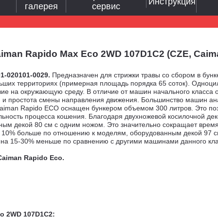
Инструкция
галерея
сервис
an Rapido Max Eco 2WD 107D1C2 (CZE, Caiman,
01-020101-0029.
Предназначен для стрижки травы со сбором в бун
льших территориях (примерная площадь порядка 65 соток). Одноци
ие на окружающую среду. В отличие от машин начального класса о
сти и простота смены направления движения. Большинство машин 
 Caiman Rapido ECO оснащен бункером объемом 300 литров. Это по
ьность процесса кошения. Благодаря двухножевой косилочной деке 
м декой 80 см с одним ножом. Это значительно сокращает время 
на 10% больше по отношению к моделям, оборудованным декой 97 
о на 15-30% меньше по сравнению с другими машинами данного кл
Caiman Rapido Eco.
co 2WD 107D1C2: