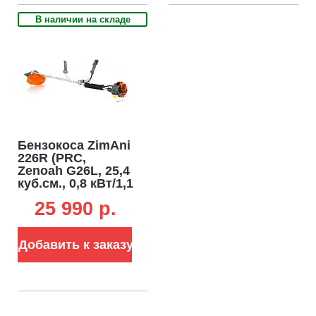
В наличии на складе
Бензокоса ZimAni
226R (PRC,
Zenoah G26L, 25,4
куб.см., 0,8 кВт/1,1
л.с., диск 2T,
25 990 p.
леска 2,4 мм.,
EasyStart, 5,1 кг.)
Добавить к заказу