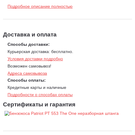
Триммер оснащен эргономичным наплечным ремнем.
Подробное описание полностью
Передовая система антивибрации, сбалансированная
конструкция обеспечат удобство при эксплуатации. Все
элементы управления встроены в эргономичную рукоятку.
Праймер обеспечит легкий старт.
Доставка и оплата
Система Easy Start позволяет осуществить плавный легкий
Способы доставки:
запуск без рывков.
Курьерская доставка: бесплатно.
Легкий доступ к воздушному фильтру и свече зажигания
Условия доставки подробно
позволяет проводить регулярное техническое обслуживание
Возможен самовывоз!
без необходимости обращения в сервисный центр.
Адреса самовывоза
Способы оплаты:
Кредитные карты и наличные
Подробности о способах оплаты
Сертификаты и гарантия