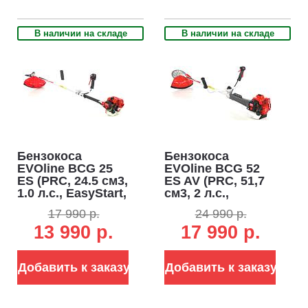
В наличии на складе
В наличии на складе
Бензокоса
Бензокоса
EVOline BCG 25
EVOline BCG 52
ES (PRC, 24.5 см3,
ES AV (PRC, 51,7
1.0 л.с., EasyStart,
см3, 2 л.с.,
леска 2.5 мм +
EasyStart, леска
17 990 р.
24 990 р.
нож, ремень, 4.95
2.5 мм + нож +
13 990 р.
17 990 р.
кг)
пильный диск,
ремень, 8,5 кг)
Добавить к заказу
Добавить к заказу