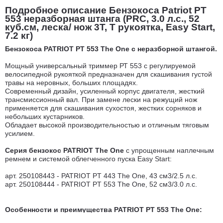
Подробное описание Бензокоса Patriot PT
553 неразборная штанга (PRC, 3.0 л.с., 52
куб.см, леска/ нож 3Т, Т рукоятка, Easy Start,
7.2 кг)
Бензокоса PATRIOT PT 553 The One с неразборной штангой.
Мощный универсальный триммер РТ 553 с регулируемой
велосипедной рукояткой предназначен для скашивания густой
травы на неровных, больших площадях.
Современный дизайн, усиленный корпус двигателя, жесткий
трансмиссионный вал. При замене лески на режущий нож
применяется для скашивания сухостоя, жестких сорняков и
небольших кустарников.
Обладает высокой производительностью и отличным тяговым
усилием.
Серия бензокос PATRIOT The One
с упрощенным наплечным
ремнем и системой облегченного пуска Easy Start:
арт. 250108443 - PATRIOT PT 443 The One, 43 см3/2.5 л.с.
арт. 250108444 - PATRIOT PT 553 The One, 52 см3/3.0 л.с.
Особенности и преимущества PATRIOT PT 553 The One: