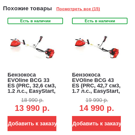
Похожие товары
Посмотреть все (15)
Есть в наличии
Есть в наличии
Бензокоса
Бензокоса
EVOline BCG 33
EVOline BCG 43
ES (PRC, 32,6 см3,
ES (PRC, 42,7 см3,
1.2 л.с., EasyStart,
1.7 л.с., EasyStart,
леска 2.5 мм +
леска 2.5 мм +
18 990 р.
19 990 р.
нож, ремень, 7,2
нож, ремень, 7,5
13 990 р.
14 990 р.
кг)
кг)
Добавить к заказу
Добавить к заказу