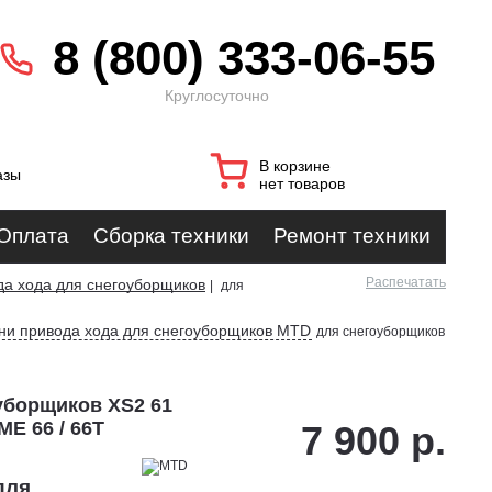
8 (800) 333-06-55
Круглосуточно
В корзине
азы
нет товаров
Оплата
Сборка техники
Ремонт техники
Распечатать
да хода для снегоуборщиков
|
для
ни привода хода для снегоуборщиков MTD
для снегоуборщиков
уборщиков XS2 61
ME 66 / 66T
7 900 р.
для