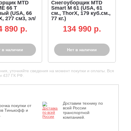
орщик MTD
Снегоуборщик MTD
ME 66 T
Smart M 61 (USA, 61
ный (USA, 66
см., ThorX, 179 куб.см.,
X, 277 см3, эл/
77 кг.)
220В, фара, 3-
4 890 p.
134 990 p.
ные гусеницы,
т в наличии
Нет в наличии
ния, уточняйте сведения на момент покупки и оплаты. Вся
и 437 ГК РФ.
Доставим технику по
рочка покупки от
всей России
ов Тинькофф и
транспортной
.
компанией.