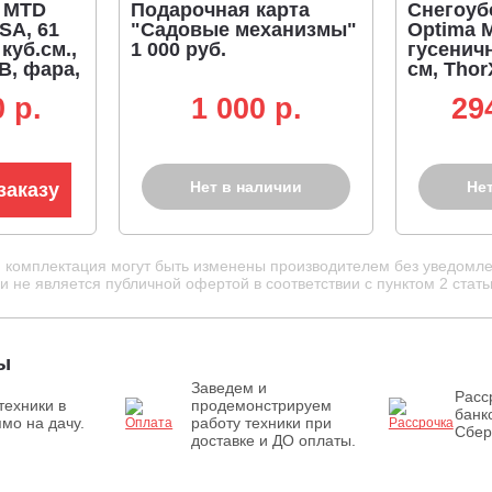
 MTD
Подарочная карта
Снегоуб
SA, 61
"Садовые механизмы"
Optima 
 куб.см.,
1 000 руб.
гусенич
В, фара,
см, Thor
стартер 
 p.
1 000 p.
29
х уголь
110 кг)
Нет в наличии
Не
заказу
и комплектация могут быть изменены производителем без уведомле
 не является публичной офертой в соответствии с пунктом 2 стать
ы
Заведем и
Расс
техники в
продемонстрируем
банк
мо на дачу.
работу техники при
Сбер
доставке и ДО оплаты.