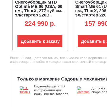
Снегоуборщик MTD
Снегоуборщик
Optima ME 66 (USA, 66
Smart ME 61 (U
см., ThorX, 277 куб.см.,
см., ThorX, 208
эл/стартер 220В,
эл/стартер 220
разблокировка колёс,
79 кг.)
224 990 p.
157 990
фара, 100 кг.)
Добавить к заказу
Добавить к 
Внешний вид, цветовая гамма, технические характеристики 
информация на сайте о товарах носит справочный характер и
Только в магазине Садовые механизм
Видео-обзоры и 3D
Доставка 
изображения для
сборе пря
большинства товаров.