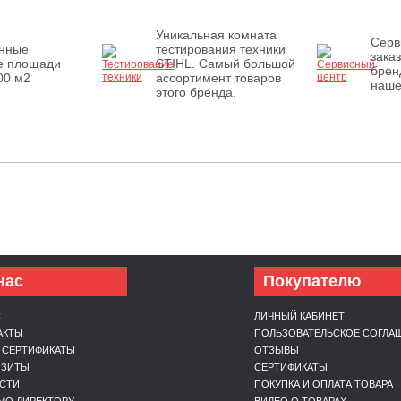
Уникальная комната
Серв
енные
тестирования техники
зака
е площади
STIHL. Самый большой
брен
00 м2
ассортимент товаров
наше
этого бренда.
нас
Покупателю
С
ЛИЧНЫЙ КАБИНЕТ
АКТЫ
ПОЛЬЗОВАТЕЛЬСКОЕ СОГЛА
 СЕРТИФИКАТЫ
ОТЗЫВЫ
ИЗИТЫ
СЕРТИФИКАТЫ
СТИ
ПОКУПКА И ОПЛАТА ТОВАРА