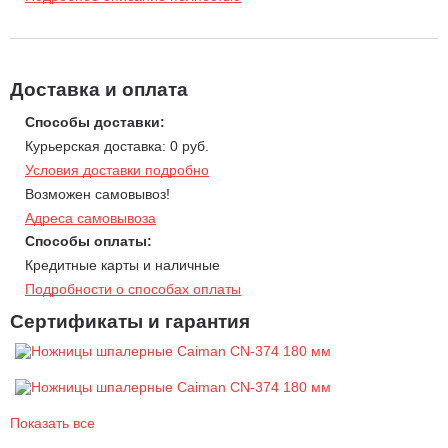
Используемые технологии.
Термическая закалка для твердости и прочности.
Импульсная высокочастотная закалка для твердости и
Доставка и оплата
эластичности, отсутствия трещин и деформаций, повышения
коррозионной устойчивости, увеличения срока службы лезвий
Способы доставки:
до 3 раз.
Курьерская доставка: 0 руб.
Хромирование для стойкости к коррозии и защиты от соков
Условия доставки подробно
растений.
Возможен самовывоз!
Химическое никелирование для дополнительной
Адреса самовывоза
коррозионной защиты, твердости и износостойкости.
Способы оплаты:
Фторуглеродное покрытие с термическим отверждением для
Кредитные карты и наличные
чистоты поверхности скольжения, повышения стойкости к
Подробности о способах оплаты
агрессивным воздействиям окружающей среды и соков
Сертификаты и гарантия
растений.
Характеристики:
Общая длина: 700 мм.
Показать все
Длина лезвия: 180 мм.