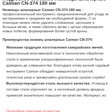
Caiman CN-374 180 мм
Ножницы шпалерные Caiman CN-374 180 мм
.
-
профессиональный инструмент, предназначенный для ухода за
кустарниками и придания им необходимой формы. С их
помощью можно легко удалить сломанные, засохшие и
больные ветви, а также обрезать ветви с целью образования
новых побегов, формирования более густой кроны.
Преимущества н
ожниц
шпалерных
Caiman CN-374:
Японские традиции изготовления самурайских мечей.
Накопленный многовековой опыт в технологиях обработки
стали и применение ультрасовременных технологий были
доведены до совершенства. Благодаря этому ручной садовый
инструмент Caiman обладает невероятной остротой,
точностью реза и чрезвычайно длительным сроком службы!
Высокоуглеродистая сталь высшего качества.
Углерод в
составе стали упрочняет ее, а ничтожный уровень вредных
примесей значительно повышает ее качество. Материал, из
которого изготовлен секатор, соответствует самым жестким
требованиям японского промышленного стандарта JISC.
Подробное описание полностью