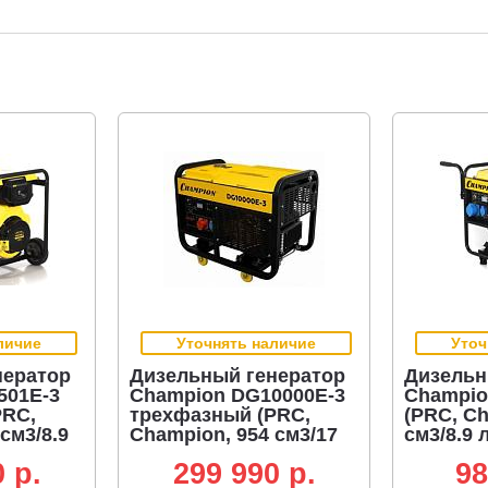
личие
Уточнять наличие
Уточ
нератор
Дизельный генератор
Дизельн
501E-3
Champion DG10000E-3
Champio
PRC,
трехфазный (PRC,
(PRC, Ch
см3/8.9
Champion, 954 см3/17
см3/8.9 л
,
л.с.,12.5/13.75 кВт,
электрос
 p.
299 990 p.
98
, 12.5 л,
электростартер, 25 л,
99 кг)