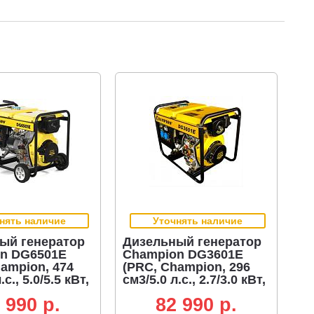
нять наличие
Уточнять наличие
ый генератор
Дизельный генератор
n DG6501E
Champion DG3601E
ampion, 474
(PRC, Champion, 296
.с., 5.0/5.5 кВт,
см3/5.0 л.с., 2.7/3.0 кВт,
тартер, 12.5 л,
электростартер, 12.5 л,
 990 p.
82 990 p.
80 кг)