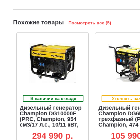
Похожие товары
Посмотреть все (5)
В наличии на складе
Уточнять на
Дизельный генератор
Дизельный ге
Champion DG10000E
Champion DG6
(PRC, Champion, 954
трехфазный (
см3/17 л.с., 10/11 кВт,
Champion, 474 
электростартер, 25 л,
л.с., 6.2/6.8 кВт
294 990 p.
105 990
170 кг)
электростартер