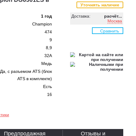
Уточнять наличие
1 год
Доставка:
расчёт...
Москва
Champion
Сравнить
474
9
8,9
32A
Медь
Да, с разъемом ATS (блок
ATS в комплекте)
Есть
16
стики
Предпродажная
Отзывы и