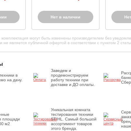
170 кг)
чии
Нет в наличии
Не
и комплектация могут быть изменены производителем без уведомле
 не является публичной офертой в соответствии с пунктом 2 стать
ы
Заведем и
Расс
техники в
продемонстрируем
банк
мо на дачу.
работу техники при
Сбер
доставке и ДО оплаты.
Уникальная комната
Серв
енные
тестирования техники
зака
е площади
STIHL. Самый большой
брен
00 м2
ассортимент товаров
наше
этого бренда.