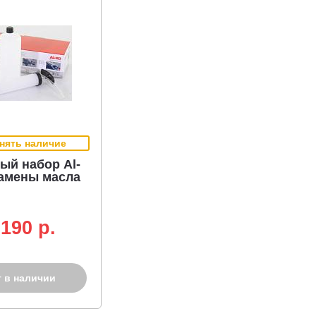
нять наличие
ый набор Al-
замены масла
 190 p.
т в наличии