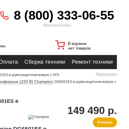
8 (800) 333-06-55
Круглосуточно
В корзине
азы
нет товаров
Оплата
Сборка техники
Ремонт техники
Распечатать
1ES в шумозащитном кожухе с ATS
нофазные (220 В) Champion
DG6501ES в шумозащитном кожухе с
501ES в
149 490 р.
Уточнить
pion DG6501ES в