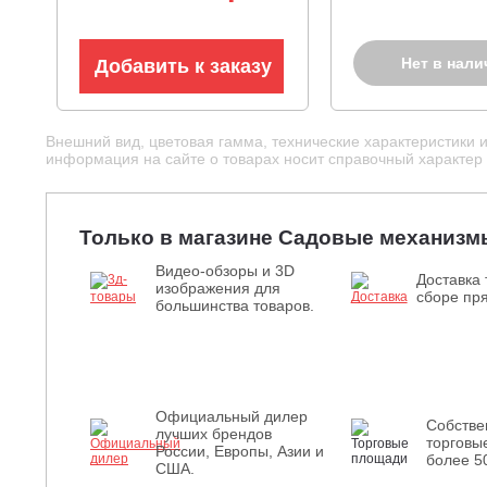
103 кг)
Нет в нали
Добавить к заказу
Внешний вид, цветовая гамма, технические характеристики 
информация на сайте о товарах носит справочный характер и
Только в магазине Садовые механизм
Видео-обзоры и 3D
Доставка 
изображения для
сборе пря
большинства товаров.
Официальный дилер
Собств
лучших брендов
торговы
России, Европы, Азии и
более 5
США.