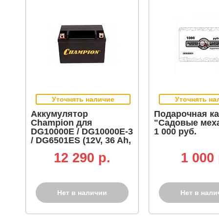
Уточнять наличие
Уточнять на
Аккумулятор
Подарочная ка
Champion для
"Садовые мех
DG10000E / DG10000E-3
1 000 руб.
/ DG6501ES (12V, 36 Ah,
196/128/220 мм)
12 290 p.
1 000 
Нет в наличии
Нет в нали