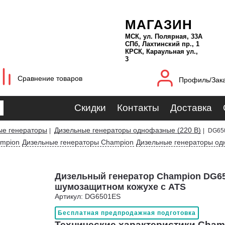
МАГАЗИН
МСК, ул. Полярная, 33А
СПб, Лахтинский пр., 1
КРСК, Караульная ул.,
3
Сравнение товаров
Профиль/Зак
Скидки
Контакты
Доставка
ые генераторы
Дизельные генераторы однофазные (220 В)
|
|
DG650
ampion
Дизельные генераторы Champion
Дизельные генераторы од
Дизельный генератор Champion DG6
шумозащитном кожухе с ATS
Артикул: DG6501ES
Бесплатная предпродажная подготовка
Технические характеристики Cham