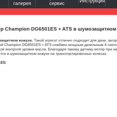
Инструкция
галерея
сервис
 Champion DG6501ES + ATS в шумозащитном кож
озащитном кожухе.
Такой агрегат отлично подходит для дачи, заго
ный Champion DG6501ES + ATS снабжен мощным дизельным 4-такт
для контроля уровня масла. Благодаря такому датчику мотор при 
ется в шумозащитном кожухе на транспортировочных колесах.
1ES: