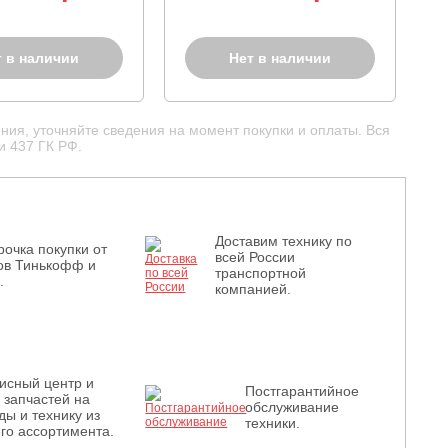
т в наличии
Нет в наличии
ния, уточняйте сведения на момент покупки и оплаты. Вся
и 437 ГК РФ.
Доставим технику по
рочка покупки от
всей России
ов Тинькофф и
транспортной
.
компанией.
исный центр и
Постгарантийное
з запчастей на
обслуживание
ды и технику из
техники.
го ассортимента.