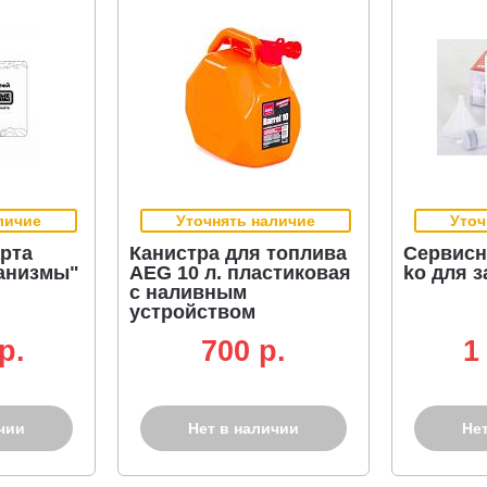
личие
Уточнять наличие
Уточ
рта
Канистра для топлива
Сервисн
анизмы"
AEG 10 л. пластиковая
ko для 
с наливным
устройством
p.
700 p.
1
чии
Нет в наличии
Не