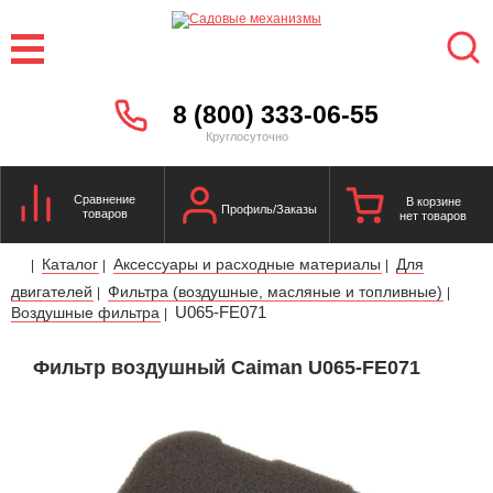
8 (800) 333-06-55
Круглосуточно
Сравнение
В корзине
Профиль/Заказы
товаров
нет товаров
Каталог
Аксессуары и расходные материалы
Для
|
|
|
двигателей
Фильтра (воздушные, масляные и топливные)
|
|
U065-FE071
Воздушные фильтра
|
Фильтр воздушный Caiman U065-FE071