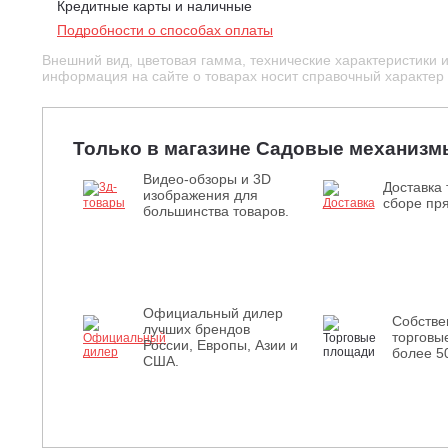
Кредитные карты и наличные
Подробности о способах оплаты
Внешний вид, цветовая гамма, технические характеристики 
информация на сайте о товарах носит справочный характер и
Только в магазине Садовые механизм
Видео-обзоры и 3D
Доставка 
изображения для
сборе пря
большинства товаров.
Официальный дилер
Собств
лучших брендов
торговы
России, Европы, Азии и
более 5
США.