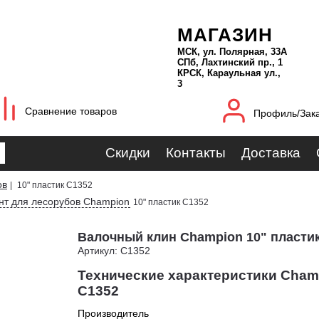
МАГАЗИН
МСК, ул. Полярная, 33А
СПб, Лахтинский пр., 1
КРСК, Караульная ул.,
3
Сравнение товаров
Профиль/Зак
Скидки
Контакты
Доставка
ов
|
10" пластик C1352
нт для лесорубов Champion
10" пластик C1352
Валочный клин Champion 10" пласти
Артикул: C1352
Технические характеристики Champ
C1352
Производитель