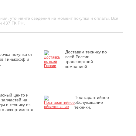
ния, уточняйте сведения на момент покупки и оплаты. Вся
и 437 ГК РФ.
Доставим технику по
рочка покупки от
всей России
ов Тинькофф и
транспортной
.
компанией.
исный центр и
Постгарантийное
з запчастей на
обслуживание
ды и технику из
техники.
го ассортимента.