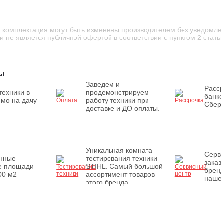
и комплектация могут быть изменены производителем без уведомле
 не является публичной офертой в соответствии с пунктом 2 стать
ы
Заведем и
Расс
техники в
продемонстрируем
банк
мо на дачу.
работу техники при
Сбер
доставке и ДО оплаты.
Уникальная комната
Серв
енные
тестирования техники
зака
е площади
STIHL. Самый большой
брен
00 м2
ассортимент товаров
наше
этого бренда.