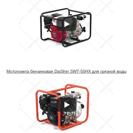
Мотопомпа бензиновая DaiShin SWT-50HX для грязной воды